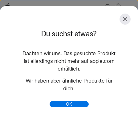
Apple
Entdecken
Du suchst etwas?
Senden
Zurücksetzen
Dachten wir uns. Das gesuchte Produkt
Entdecken
Zubehör
Support
Store finden
ist allerdings nicht mehr auf apple.com
erhältlich.
81 Ergebnisse gefunden
Wir haben aber ähnliche Produkte für
dich.
46 mm Apple Watch Armbänder kaufen - Apple
(CH)
OK
Entdecke die neuesten Apple Watch Armbänder
und ändere deinen Look. Wähle aus verschiedenen
Farben, Materialien und Styles. Jetzt auf apple.com
kaufen.
https://www.apple.com/ch-