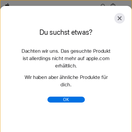
Apple
Entdecken
Du suchst etwas?
Senden
Zurücksetzen
Dachten wir uns. Das gesuchte Produkt
Entdecken
Zubehör
Support
Store finden
ist allerdings nicht mehr auf apple.com
erhältlich.
63 Ergebnisse gefunden
Wir haben aber ähnliche Produkte für
dich.
Nike Sport Loop Apple Watch Armbänder kaufen
- Apple (CH)
OK
Entdecke die neuesten Apple Watch Armbänder
und ändere deinen Look. Wähle aus verschiedenen
Farben, Materialien und Styles. Jetzt auf apple.com
kaufen.
https://www.apple.com/ch-