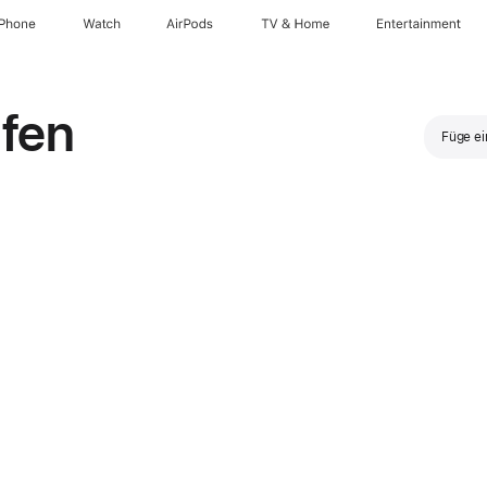
iPhone
Watch
AirPods
TV & Home
Entertainment
fen
Füge ei