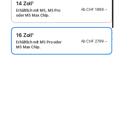
14 Zoll
1
Fußnote
Ab
CHF 1899.–
Erhältlich mit M5, M5 Pro
oder M5 Max Chip.
16 Zoll
1
Fußnote
Ab
CHF 2799.–
Erhältlich mit M5 Pro oder
M5 Max Chip.