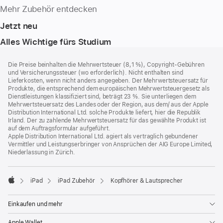
Mehr Zubehör entdecken
Jetzt neu
Alles Wichtige fürs Studium
Footer
Fußnoten
Die Preise beinhalten die Mehrwertsteuer (8,1 %), Copyright-Gebühren
und Versicherungssteuer (wo erforderlich). Nicht enthalten sind
Lieferkosten, wenn nicht anders angegeben. Der Mehrwertsteuersatz für
Produkte, die entsprechend dem europäischen Mehrwertsteuergesetz als
Dienstleistungen klassifiziert sind, beträgt 23 %. Sie unterliegen dem
Mehrwertsteuersatz des Landes oder der Region, aus dem/ aus der Apple
Distribution International Ltd. solche Produkte liefert, hier die Republik
Irland. Der zu zahlende Mehrwertsteuersatz für das gewählte Produkt ist
auf dem Auftragsformular aufgeführt.
Apple Distribution International Ltd. agiert als vertraglich gebundener
Vermittler und Leistungserbringer von Ansprüchen der AIG Europe Limited,
Niederlassung in Zürich.
iPad
iPad Zubehör
Kopfhörer & Lautsprecher
Apple
Einkaufen und mehr
Apple Wallet