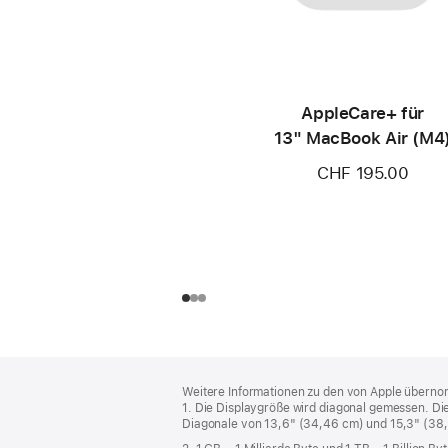
AppleCare+ für
13" MacBook Air (M4
CHF 195.00
Footer
Fußnoten
Weitere Informationen zu den von Apple übernom
1. Die Displaygröße wird diagonal gemessen. D
Diagonale von 13,6" (34,46 cm) und 15,3" (38,91