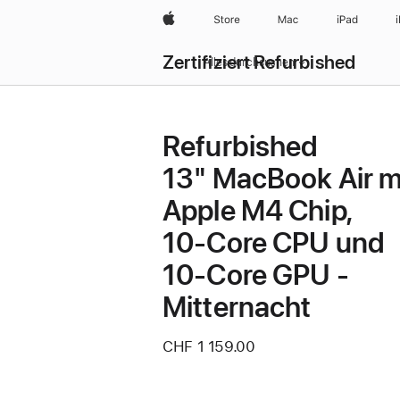
Apple
Store
Mac
iPad
Zertifiziert Refurbished
Alles durchsuchen
Refurbished
13" MacBook Air m
Apple M4 Chip,
10‑Core CPU und
10‑Core GPU -
Mitternacht
CHF 1 159.00