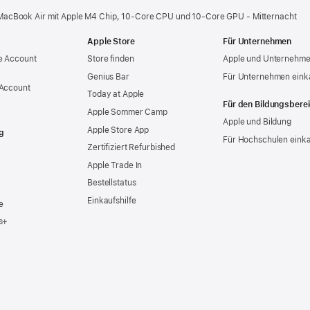
MacBook Air mit Apple M4 Chip, 10‑Core CPU und 10‑Core GPU - Mitternacht
Apple Store
Für Unternehmen
e Account
Store finden
Apple und Unternehm
Genius Bar
Für Unternehmen eink
 Account
Today at Apple
Für den Bildungsbere
Apple Sommer Camp
Apple und Bildung
Apple Store App
g
Für Hochschulen eink
Zertifiziert Refurbished
Apple Trade In
Bestellstatus
Einkaufshilfe
e
s+