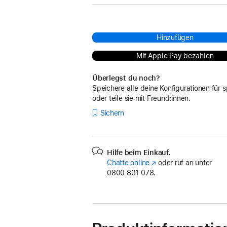
Hinzufügen
Mit Apple Pay bezahlen
Überlegst du noch?
Speichere alle deine Konfigurationen für s
oder teile sie mit Freund:innen.
Sichern
Hilfe beim Einkauf.
Chatte online
(Öffnet
oder ruf an unter
0800 801 078.
ein
neues
Fenster)