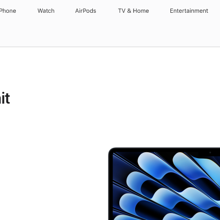
iPhone
Watch
AirPods
TV & Home
Entertainment
it