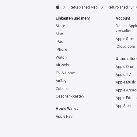
Refurbished Mac
Refurbished 13" 
Apple
Einkaufen und mehr
Account
Store
Deinen Appl
verwalten
Mac
Apple Store
iPad
iCloud.com
iPhone
Watch
Unterhaltun
AirPods
Apple One
TV & Home
Apple TV
AirTag
Apple Music
Zubehör
Apple Arcad
Geschenkkarten
Apple Fitnes
App Store
Apple Wallet
Apple Pay