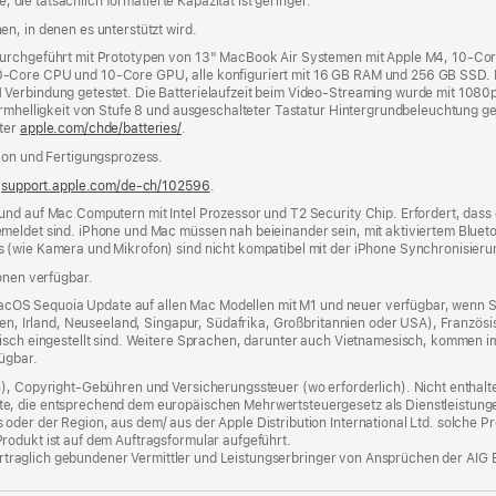
e, die tatsächlich formatierte Kapazität ist geringer.
n, in denen es unterstützt wird.
 durchgeführt mit Prototypen von 13" MacBook Air Systemen mit Apple M4, 10‑C
‑Core CPU und 10‑Core GPU, alle konfiguriert mit 16 GB RAM und 256 GB SSD. Die
Verbindung getestet. Die Batterielaufzeit beim Video-Streaming wurde mit 1080p
rmhelligkeit von Stufe 8 und ausgeschalteter Tastatur Hintergrundbeleuchtung gete
nter
apple.com/chde/batteries/
.
tion und Fertigungsprozess.
r
support.apple.com/de-ch/102596
.
und auf Mac Computern mit Intel Prozessor und T2 Security Chip. Erfordert, das
meldet sind. iPhone und Mac müssen nah beieinander sein, mit aktiviertem Bluet
 (wie Kamera und Mikrofon) sind nicht kompatibel mit der iPhone Synchronisieru
ionen verfügbar.
s macOS Sequoia Update auf allen Mac Modellen mit M1 und neuer verfügbar, wenn 
ien, Irland, Neuseeland, Singapur, Südafrika, Großbritannien oder USA), Französis
isch eingestellt sind. Weitere Sprachen, darunter auch Vietnamesisch, kommen im
fügbar.
%), Copyright-Gebühren und Versicherungssteuer (wo erforderlich). Nicht enthalte
, die entsprechend dem europäischen Mehrwertsteuergesetz als Dienstleistungen k
er der Region, aus dem/ aus der Apple Distribution International Ltd. solche Prod
rodukt ist auf dem Auftragsformular aufgeführt.
 vertraglich gebundener Vermittler und Leistungserbringer von Ansprüchen der AIG 