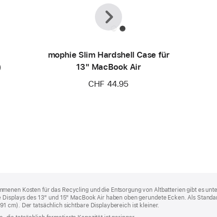
Zurück
Weiter
mophie Slim Hardshell Case für
)
13" MacBook Air
CHF 44.95
menen Kosten für das Recycling und die Entsorgung von Altbatterien gibt es unt
ie Displays des 13" und 15" MacBook Air haben oben gerundete Ecken. Als Stand
 cm). Der tatsächlich sichtbare Displaybereich ist kleiner.