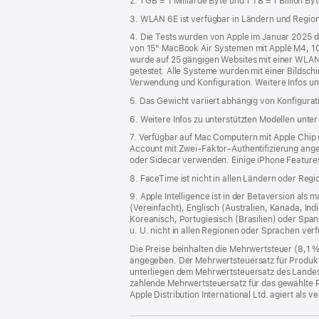
2. 1 GB = 1 Milliarde Byte und 1 TB = 1 Billion Byt
3. WLAN 6E ist verfügbar in Ländern und Regione
4. Die Tests wurden von Apple im Januar 2025
von 15" MacBook Air Systemen mit Apple M4, 10
wurde auf 25 gängigen Websites mit einer WLAN 
getestet. Alle Systeme wurden mit einer Bildschi
Verwendung und Konfiguration. Weitere Infos u
5. Das Gewicht variiert abhängig von Konfigura
6. Weitere Infos zu unterstützten Modellen unte
7. Verfügbar auf Mac Computern mit Apple Chip 
Account mit Zwei-Faktor-Authentifizierung ange
oder Sidecar verwenden. Einige iPhone Features
8. FaceTime ist nicht in allen Ländern oder Reg
9. Apple Intelligence ist in der Betaversion al
(Vereinfacht), Englisch (Australien, Kanada, Ind
Koreanisch, Portugiesisch (Brasilien) oder Span
u. U. nicht in allen Regionen oder Sprachen ver
Die Preise beinhalten die Mehrwertsteuer (8,1 
angegeben. Der Mehrwertsteuersatz für Produkte
unterliegen dem Mehrwertsteuersatz des Landes od
zahlende Mehrwertsteuersatz für das gewählte P
Apple Distribution International Ltd. agiert als