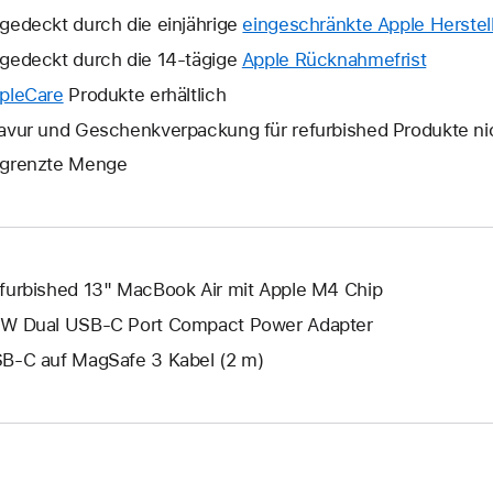
gedeckt durch die einjährige
eingeschränkte Apple Herstell
gedeckt durch die 14-tägige
Apple Rücknahmefrist
Ein
neues
pleCare
Ein
Produkte erhältlich
Fenster
neues
avur und Geschenkverpackung für refurbished Produkte ni
wird
Fenster
grenzte Menge
geöffne
wird
geöffnet.
furbished 13" MacBook Air mit Apple M4 Chip
W Dual USB‑C Port Compact Power Adapter
B‑C auf MagSafe 3 Kabel (2 m)