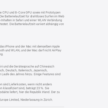
ore CPU und 8‑Core GPU sowie mit Prototypen
 Batterielaufzeit für drahtloses Surfen im Web
 Inhalten in Safari und einer WLAN Verbindung
stet. Die Batterielaufzeit variiert abhängig von
s das iPhone und der Mac mit demselben Apple
ooth und WLAN, und der Mac darf nicht AirPlay
ng.
Siri und die Gerätesprache auf Chinesisch
ch, Deutsch, Italienisch, Japanisch,
 Laufe des Jahres hinzu. Einige Features sind
n sind Lieferkosten, wenn nicht anders
lassifiziert sind, beträgt 23 %. Sie
ukte liefert, hier die Republik Irland. Der zu
Europe Limited, Niederlassung in Zürich.