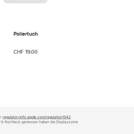
Poliertuch
CHF 19.00
er
regulatoryinfo.apple.com/regulation1542
(öffnet
ard-Rechteck gemessen haben die Displays eine
ein
neues
Fenster)