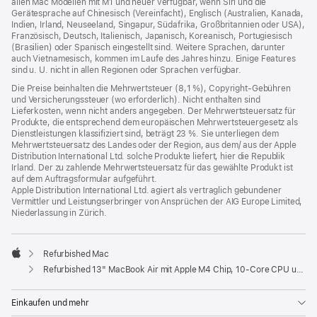
allen Mac Modellen mit M1 und neuer verfügbar, wenn Siri und die
Gerätesprache auf Chinesisch (Vereinfacht), Englisch (Australien, Kanada,
Indien, Irland, Neuseeland, Singapur, Südafrika, Großbritannien oder USA),
Französisch, Deutsch, Italienisch, Japanisch, Koreanisch, Portugiesisch
(Brasilien) oder Spanisch eingestellt sind. Weitere Sprachen, darunter
auch Vietnamesisch, kommen im Laufe des Jahres hinzu. Einige Features
sind u. U. nicht in allen Regionen oder Sprachen verfügbar.
Die Preise beinhalten die Mehrwertsteuer (8,1 %), Copyright-Gebühren
und Versicherungssteuer (wo erforderlich). Nicht enthalten sind
Lieferkosten, wenn nicht anders angegeben. Der Mehrwertsteuersatz für
Produkte, die entsprechend dem europäischen Mehrwertsteuergesetz als
Dienstleistungen klassifiziert sind, beträgt 23 %. Sie unterliegen dem
Mehrwertsteuersatz des Landes oder der Region, aus dem/ aus der Apple
Distribution International Ltd. solche Produkte liefert, hier die Republik
Irland. Der zu zahlende Mehrwertsteuersatz für das gewählte Produkt ist
auf dem Auftragsformular aufgeführt.
Apple Distribution International Ltd. agiert als vertraglich gebundener
Vermittler und Leistungserbringer von Ansprüchen der AIG Europe Limited,
Niederlassung in Zürich.
Refurbished Mac
Apple
Refurbished 13" MacBook Air mit Apple M4 Chip, 10‑Core CPU und 10‑Core GPU - Himmelblau
Einkaufen und mehr