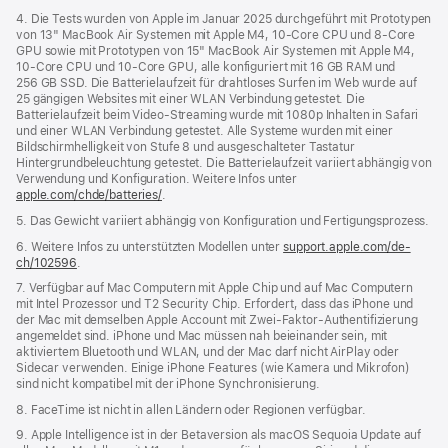
4. Die Tests wurden von Apple im Januar 2025 durchgeführt mit Prototypen
von 13" MacBook Air Systemen mit Apple M4, 10‑Core CPU und 8‑Core
GPU sowie mit Prototypen von 15" MacBook Air Systemen mit Apple M4,
10‑Core CPU und 10‑Core GPU, alle konfiguriert mit 16 GB RAM und
256 GB SSD. Die Batterielaufzeit für drahtloses Surfen im Web wurde auf
25 gängigen Websites mit einer WLAN Verbindung getestet. Die
Batterielaufzeit beim Video-Streaming wurde mit 1080p Inhalten in Safari
und einer WLAN Verbindung getestet. Alle Systeme wurden mit einer
Bildschirmhelligkeit von Stufe 8 und ausgeschalteter Tastatur
Hintergrundbeleuchtung getestet. Die Batterielaufzeit variiert abhängig von
Verwendung und Konfiguration. Weitere Infos unter
apple.com/chde/batteries/
.
5. Das Gewicht variiert abhängig von Konfiguration und Fertigungsprozess.
6. Weitere Infos zu unterstützten Modellen unter
support.apple.com/de-
ch/102596
.
7. Verfügbar auf Mac Computern mit Apple Chip und auf Mac Computern
mit Intel Prozessor und T2 Security Chip. Erfordert, dass das iPhone und
der Mac mit demselben Apple Account mit Zwei-Faktor-Authentifizierung
angemeldet sind. iPhone und Mac müssen nah beieinander sein, mit
aktiviertem Bluetooth und WLAN, und der Mac darf nicht AirPlay oder
Sidecar verwenden. Einige iPhone Features (wie Kamera und Mikrofon)
sind nicht kompatibel mit der iPhone Synchronisierung.
8. FaceTime ist nicht in allen Ländern oder Regionen verfügbar.
9. Apple Intelligence ist in der Betaversion als macOS Sequoia Update auf