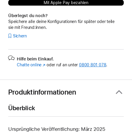
Mit Apple Pay bezahlen
Überlegst du noch?
Speichere alle deine Konfigurationen für später oder teile
sie mit Freund:innen.
Sichern
Hilfe beim Einkauf.
Chatte online
(Öffnet
oder ruf an unter
0800 801 078
.
ein
neues
Fenster)
Produktinformationen
Überblick
Ursprüngliche Veröffentlichung: März 2025