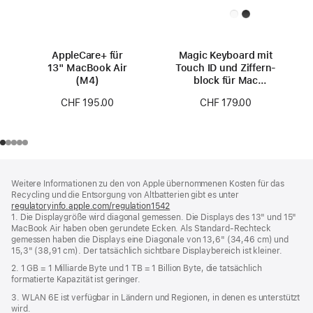
AppleCare+ für
Magic Keyboard mit
13" MacBook Air
Touch ID und Ziffern­
(M4)
block für Mac
Modelle mit
CHF 195.00
CHF 179.00
Apple Chip (USB‑C)
– Schweiz – Weiße
Tasten
Footer
Fußnoten
Weitere Informationen zu den von Apple übernommenen Kosten für das
Recycling und die Entsorgung von Altbatterien gibt es unter
regulatoryinfo.apple.com/regulation1542
(öffnet
1. Die Displaygröße wird diagonal gemessen. Die Displays des 13" und 15"
ein
MacBook Air haben oben gerundete Ecken. Als Standard-Rechteck
neues
gemessen haben die Displays eine Diagonale von 13,6" (34,46 cm) und
Fenster)
15,3" (38,91 cm). Der tatsächlich sichtbare Displaybereich ist kleiner.
2. 1 GB = 1 Milliarde Byte und 1 TB = 1 Billion Byte, die tatsächlich
formatierte Kapazität ist geringer.
3. WLAN 6E ist verfügbar in Ländern und Regionen, in denen es unterstützt
wird.