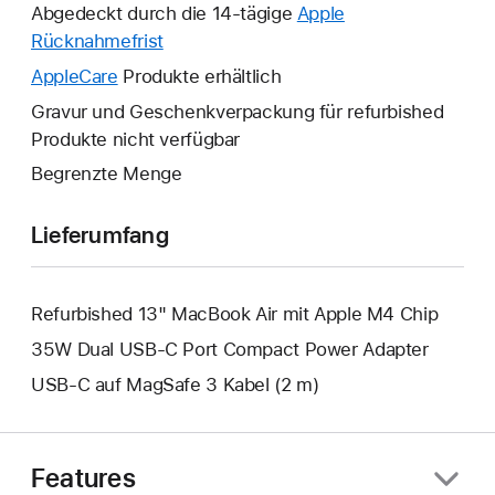
neues
Abgedeckt durch die 14-tägige
Apple
Fenster
Rücknahmefrist
Ein
wird
neues
AppleCare
Ein
Produkte erhältlich
geöffnet.
Fenster
neues
Gravur und Geschenkverpackung für refurbished
wird
Fenster
Produkte nicht verfügbar
geöffnet.
wird
Begrenzte Menge
geöffnet.
Lieferumfang
Refurbished 13" MacBook Air mit Apple M4 Chip
35W Dual USB‑C Port Compact Power Adapter
USB‑C auf MagSafe 3 Kabel (2 m)
Features