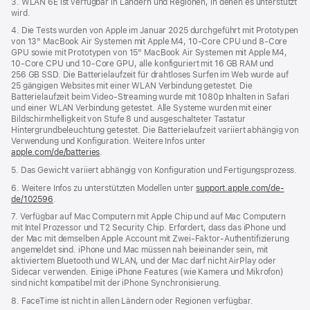
3. WLAN 6E ist verfügbar in Ländern und Regionen, in denen es unterstützt
wird.
4. Die Tests wurden von Apple im Januar 2025 durchgeführt mit Prototypen
von 13" MacBook Air Systemen mit Apple M4, 10‑Core CPU und 8‑Core
GPU sowie mit Prototypen von 15" MacBook Air Systemen mit Apple M4,
10‑Core CPU und 10‑Core GPU, alle konfiguriert mit 16 GB RAM und
256 GB SSD. Die Batterielaufzeit für drahtloses Surfen im Web wurde auf
25 gängigen Websites mit einer WLAN Verbindung getestet. Die
Batterielaufzeit beim Video-Streaming wurde mit 1080p Inhalten in Safari
und einer WLAN Verbindung getestet. Alle Systeme wurden mit einer
Bildschirmhelligkeit von Stufe 8 und ausgeschalteter Tastatur
Hintergrundbeleuchtung getestet. Die Batterielaufzeit variiert abhängig von
Verwendung und Konfiguration. Weitere Infos unter
apple.com/de/batteries
.
5. Das Gewicht variiert abhängig von Konfiguration und Fertigungsprozess.
6. Weitere Infos zu unterstützten Modellen unter
support.apple.com/de-
de/102596
.
7. Verfügbar auf Mac Computern mit Apple Chip und auf Mac Computern
mit Intel Prozessor und T2 Security Chip. Erfordert, dass das iPhone und
der Mac mit demselben Apple Account mit Zwei-Faktor-Authentifizierung
angemeldet sind. iPhone und Mac müssen nah beieinander sein, mit
aktiviertem Bluetooth und WLAN, und der Mac darf nicht AirPlay oder
Sidecar verwenden. Einige iPhone Features (wie Kamera und Mikrofon)
sind nicht kompatibel mit der iPhone Synchronisierung.
8. FaceTime ist nicht in allen Ländern oder Regionen verfügbar.