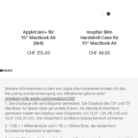
AppleCare+ für
mophie Slim
15" MacBook Air
Hardshell Case für
(M4)
15" MacBook Air
CHF 215.00
CHF 44.95
Footer
Fußnoten
Weitere Informationen zu den von Apple übernommenen Kosten für das
Recycling und die Entsorgung von Altbatterien gibt es unter
regulatoryinfo.apple.com/regulation1542
(öffnet
1. Die Displaygröße wird diagonal gemessen. Die Displays des 13" und 15"
ein
MacBook Air haben oben gerundete Ecken. Als Standard-Rechteck
neues
gemessen haben die Displays eine Diagonale von 13,6" (34,46 cm) und
Fenster)
15,3" (38,91 cm). Der tatsächlich sichtbare Displaybereich ist kleiner.
2. 1 GB = 1 Milliarde Byte und 1 TB = 1 Billion Byte, die tatsächlich
formatierte Kapazität ist geringer.