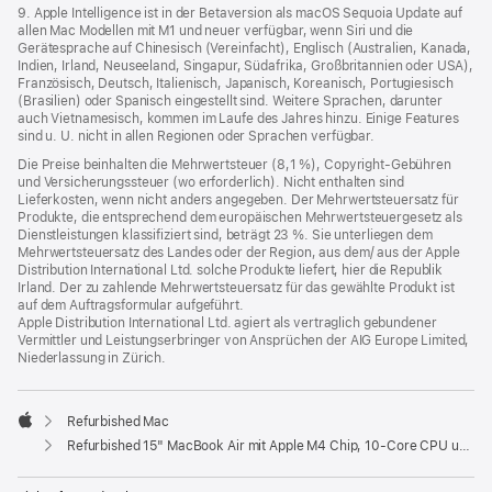
9. Apple Intelligence ist in der Betaversion als macOS Sequoia Update auf
allen Mac Modellen mit M1 und neuer verfügbar, wenn Siri und die
Gerätesprache auf Chinesisch (Vereinfacht), Englisch (Australien, Kanada,
Indien, Irland, Neuseeland, Singapur, Südafrika, Großbritannien oder USA),
Französisch, Deutsch, Italienisch, Japanisch, Koreanisch, Portugiesisch
(Brasilien) oder Spanisch eingestellt sind. Weitere Sprachen, darunter
auch Vietnamesisch, kommen im Laufe des Jahres hinzu. Einige Features
sind u. U. nicht in allen Regionen oder Sprachen verfügbar.
Die Preise beinhalten die Mehrwertsteuer (8,1 %), Copyright-Gebühren
und Versicherungssteuer (wo erforderlich). Nicht enthalten sind
Lieferkosten, wenn nicht anders angegeben. Der Mehrwertsteuersatz für
Produkte, die entsprechend dem europäischen Mehrwertsteuergesetz als
Dienstleistungen klassifiziert sind, beträgt 23 %. Sie unterliegen dem
Mehrwertsteuersatz des Landes oder der Region, aus dem/ aus der Apple
Distribution International Ltd. solche Produkte liefert, hier die Republik
Irland. Der zu zahlende Mehrwertsteuersatz für das gewählte Produkt ist
auf dem Auftragsformular aufgeführt.
Apple Distribution International Ltd. agiert als vertraglich gebundener
Vermittler und Leistungserbringer von Ansprüchen der AIG Europe Limited,
Niederlassung in Zürich.
Refurbished Mac
Apple
Refurbished 15" MacBook Air mit Apple M4 Chip, 10‑Core CPU und 10‑Core GPU - Himmelblau