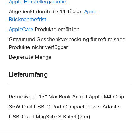
Apple Herstellergarantie
Ein
neues
Abgedeckt durch die 14-tägige
Apple
Fenster
Rücknahmefrist
Ein
wird
neues
AppleCare
Ein
Produkte erhältlich
geöffnet.
Fenster
neues
Gravur und Geschenkverpackung für refurbished
wird
Fenster
Produkte nicht verfügbar
geöffnet.
wird
Begrenzte Menge
geöffnet.
Lieferumfang
Refurbished 15" MacBook Air mit Apple M4 Chip
35W Dual USB‑C Port Compact Power Adapter
USB‑C auf MagSafe 3 Kabel (2 m)