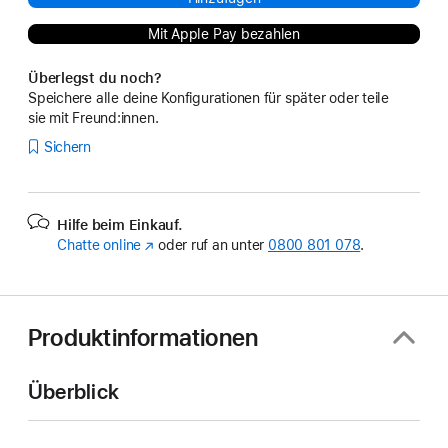
Mit Apple Pay bezahlen
Überlegst du noch?
Speichere alle deine Konfigurationen für später oder teile
sie mit Freund:innen.
Sichern
Hilfe beim Einkauf.
Chatte online
(Öffnet
oder ruf an unter
0800 801 078
.
ein
neues
Fenster)
Produktinformationen
Überblick