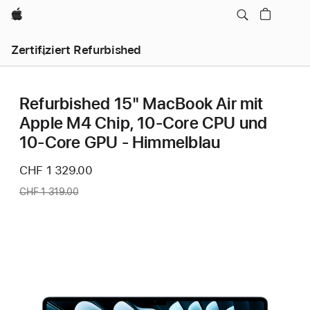
Apple
Zertifiziert Refurbished
Refurbished 15" MacBook Air mit
Apple M4 Chip, 10‑Core CPU und
10‑Core GPU - Himmelblau
Jetzt
CHF 1 329.00
Vorher:
CHF 1 319.00