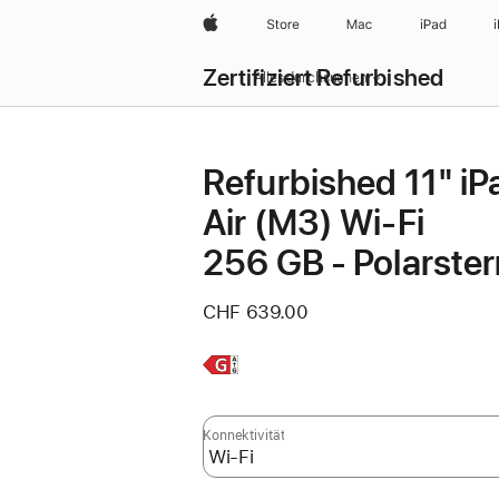
Apple
Store
Mac
iPad
Zertifiziert Refurbished
Alles durchsuchen
Refurbished 11" iP
Air (M3) Wi‑Fi
256 GB - Polarster
CHF 639.00
Weitere
Infos,
Konnektivität