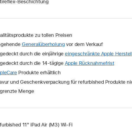
tireflex-Beschichtung
alitätsprodukte zu tollen Preisen
ngehende
Generalüberholung
vor dem Verkauf
gedeckt durch die einjährige
eingeschränkte Apple Herstell
gedeckt durch die 14-tägige
Apple Rücknahmefrist
Ein
neues
pleCare
Ein
Produkte erhältlich
Fenster
neues
avur und Geschenkverpackung für refurbished Produkte ni
wird
Fenster
grenzte Menge
geöffne
wird
geöffnet.
furbished 11" iPad Air (M3) Wi-Fi