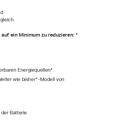
nd
gleich
auf ein Minimum zu reduzieren: ²
rbaren Energiequellen⁴
eiter wie bisher“-Modell von
der Batterie