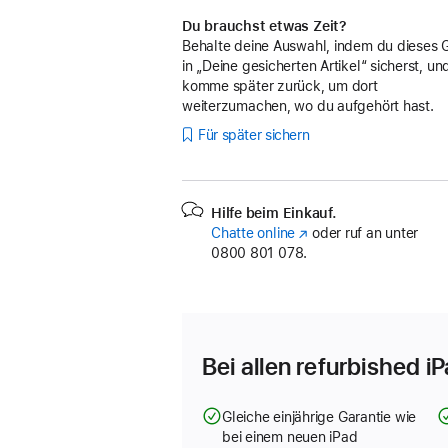
Du brauchst etwas Zeit?
Behalte deine Auswahl, indem du dieses 
in „Deine gesicherten Artikel“ sicherst, un
komme später zurück, um dort
weiterzumachen, wo du aufgehört hast.
Für später sichern
Hilfe beim Einkauf.
Chatte online
(Öffnet
oder ruf an unter
0800 801 078.
ein
neues
Fenster)
Bei allen refurbished i
Gleiche einjährige Garantie wie
bei einem neuen iPad