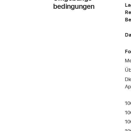
bedingungen
La
Re
Be
Da
Fo
Me
Üb
Di
Ap
10
10
10