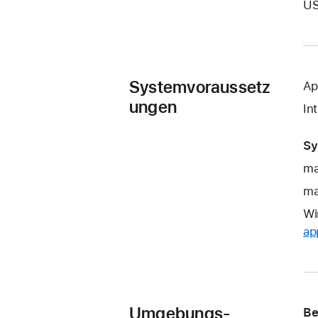
US
Systemvoraussetz
Ap
ungen
In
Sy
ma
ma
Wi
ap
Umgebungs-
Be