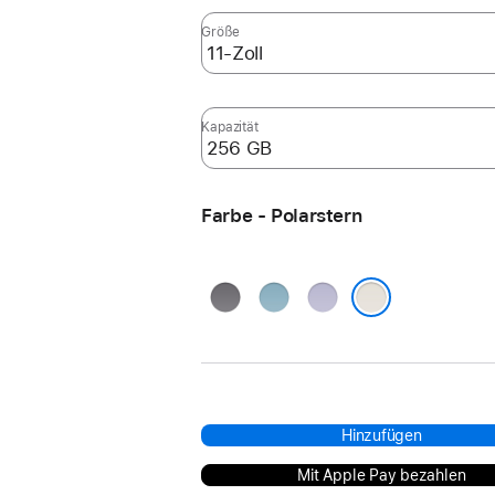
Größe
Kapazität
Farbe - Polarstern
Space Grau
Blau
Violett
Polarstern
Hinzufügen
Mit Apple Pay bezahlen