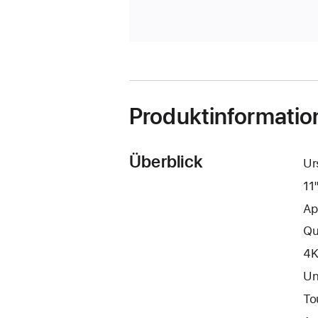
Produktinformatio
Überblick
Ur
11
Ap
Qu
4K
Un
To