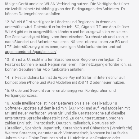
fähiges Gerät und eine WLAN Verbindung nutzen. Die Verfügbarkeit über
ein Mobilfunknetz ist abhängig von den Bedingungen des Anbieters. Es
können Datengebühren anfallen.
12. WLAN 6E ist verfügbar in Ländern und Regionen, in denen es
unterstützt wird. Datentarif erforderlich. 5G, Gigabit LTE und Anrufe über
WLAN gibt es in ausgewählten Ländern und bei ausgewählten Anbietern.
Die Geschwindigkeit hängt vom theoretischen Durchsatz ab und kann je
nach Standort und Anbieter variieren. Nähere Informationen zur 5G und
LTE Unterstützung gibt es beim jeweiligen Mobilfunkanbieter und auf
apple.com/chde/ipad/cellular/
.
13. Siri ist u. U. nicht in allen Sprachen oder Regionen verfügbar. Die
Features können je nach Region variieren. Internetzugang erforderlich. Es
können Gebühren für Mobilfunkdaten anfallen.
14. In Festlandchina kannst du Apple Pay mit Safari im Internet nur auf
kompatiblen iPhone und iPad Modellen mit iOS 11.2 oder neuer nutzen.
15. Größe und Gewicht variieren abhängig von Konfiguration und
Fertigungsprozess.
16. Apple Intelligence ist in der Betaversion als Teil des iPadOS 18
Software-Updates auf dem iPad mini (A17 Pro) und auf iPad Modellen mit
M1 und neuer verfügbar, wenn Siri und die Gerätesprache auf dieselbe
unterstützte Sprache eingestellt sind. Zu den unterstützten Sprachen
zählen Englisch, Französisch, Deutsch, Italienisch, Portugiesisch
(Brasilien), Spanisch, Japanisch, Koreanisch und Chinesisch (Vereinfacht).
Weitere Sprachen, darunter auch Vietnamesisch, kommen im Laufe des
Jahres hinzu. Einige Features sind u. U. nicht in allen Regionen oder