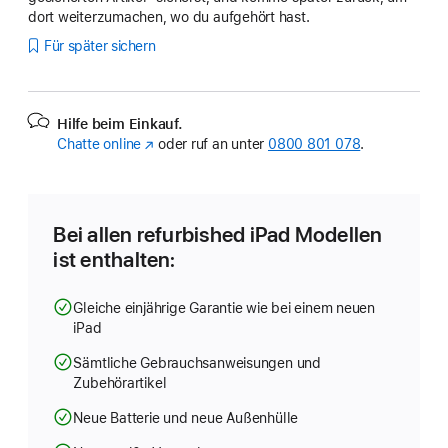
dort weiterzumachen, wo du aufgehört hast.
Für später sichern
Hilfe beim Einkauf.
Chatte online
(Öffnet
oder ruf an unter
0800 801 078
.
ein
neues
Fenster)
Bei allen refurbished iPad Modellen
ist enthalten:
Gleiche einjährige Garantie wie bei einem neuen
iPad
Sämtliche Gebrauchsanweisungen und
Zubehörartikel
Neue Batterie und neue Außenhülle