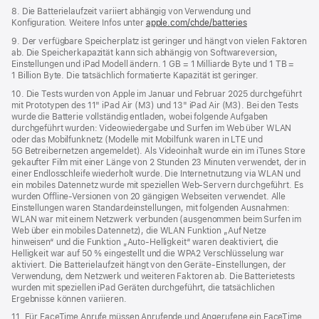
8. Die Batterielaufzeit variiert abhängig von Verwendung und
Konfiguration. Weitere Infos unter
apple.com/chde/batteries
9. Der verfügbare Speicherplatz ist geringer und hängt von vielen Faktoren
ab. Die Speicherkapazität kann sich abhängig von Softwareversion,
Einstellungen und iPad Modell ändern. 1 GB = 1 Milliarde Byte und 1 TB =
1 Billion Byte. Die tatsächlich formatierte Kapazität ist geringer.
10. Die Tests wurden von Apple im Januar und Februar 2025 durchgeführt
mit Prototypen des 11" iPad Air (M3) und 13" iPad Air (M3). Bei den Tests
wurde die Batterie vollständig entladen, wobei folgende Aufgaben
durchgeführt wurden: Videowiedergabe und Surfen im Web über WLAN
oder das Mobilfunknetz (Modelle mit Mobilfunk waren in LTE und
5G Betreibernetzen angemeldet). Als Videoinhalt wurde ein im iTunes Store
gekaufter Film mit einer Länge von 2 Stunden 23 Minuten verwendet, der in
einer Endlosschleife wiederholt wurde. Die Internetnutzung via WLAN und
ein mobiles Datennetz wurde mit speziellen Web-Servern durchgeführt. Es
wurden Offline-Versionen von 20 gängigen Webseiten verwendet. Alle
Einstellungen waren Standard­einstellungen, mit folgenden Ausnahmen:
WLAN war mit einem Netzwerk verbunden (ausgenommen beim Surfen im
Web über ein mobiles Datennetz), die WLAN Funktion „Auf Netze
hinweisen“ und die Funktion „Auto-Helligkeit“ waren deaktiviert, die
Helligkeit war auf 50 % eingestellt und die WPA2 Verschlüsselung war
aktiviert. Die Batterielaufzeit hängt von den Geräte-Einstellungen, der
Verwendung, dem Netzwerk und weiteren Faktoren ab. Die Batterietests
wurden mit speziellen iPad Geräten durchgeführt, die tatsächlichen
Ergebnisse können variieren.
11. Für FaceTime Anrufe müssen Anrufende und Angerufene ein FaceTime