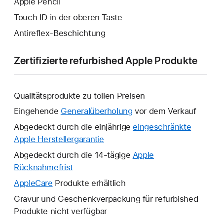
Apple Pencil
Touch ID in der oberen Taste
Antireflex-Beschichtung
Zertifizierte refurbished Apple Produkte
Qualitätsprodukte zu tollen Preisen
Eingehende
Generalüberholung
vor dem Verkauf
Abgedeckt durch die einjährige
eingeschränkte
Apple Herstellergarantie
Ein
neues
Abgedeckt durch die 14-tägige
Apple
Fenster
Rücknahmefrist
Ein
wird
neues
AppleCare
Ein
Produkte erhältlich
geöffnet.
Fenster
neues
Gravur und Geschenkverpackung für refurbished
wird
Fenster
Produkte nicht verfügbar
geöffnet.
wird