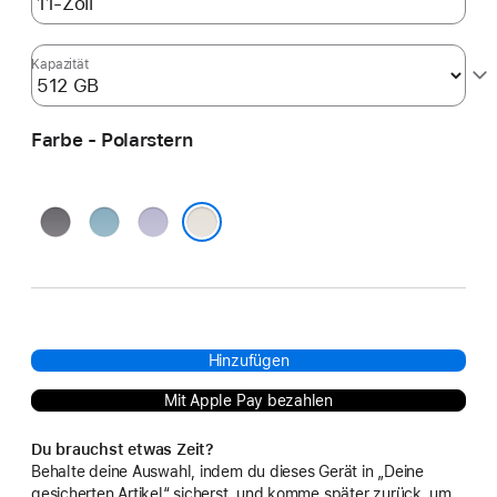
Kapazität
Farbe - Polarstern
Space Grau
Blau
Violett
Polarstern
Hinzufügen
Mit Apple Pay bezahlen
Du brauchst etwas Zeit?
Behalte deine Auswahl, indem du dieses Gerät in „Deine
gesicherten Artikel“ sicherst, und komme später zurück, um