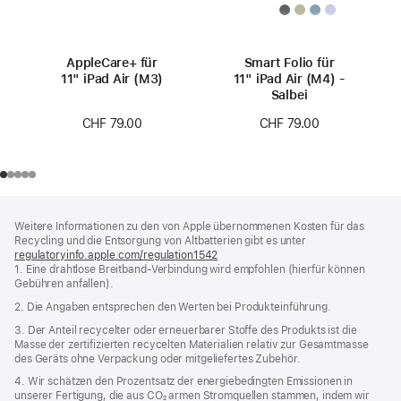
AppleCare+ für
Smart Folio für
11" iPad Air (M3)
11" iPad Air (M4) -
Salbei
CHF 79.00
CHF 79.00
Footer
Fußnoten
Weitere Informationen zu den von Apple übernommenen Kosten für das
Recycling und die Entsorgung von Altbatterien gibt es unter
regulatoryinfo.apple.com/regulation1542
(öffnet
1. Eine drahtlose Breitband-Verbindung wird empfohlen (hierfür können
ein
Gebühren anfallen).
neues
Fenster)
2. Die Angaben entsprechen den Werten bei Produkteinführung.
3. Der Anteil recycelter oder erneuerbarer Stoffe des Produkts ist die
Masse der zertifizierten recycelten Materialien relativ zur Gesamtmasse
des Geräts ohne Verpackung oder mitgeliefertes Zubehör.
4. Wir schätzen den Prozentsatz der energiebedingten Emissionen in
unserer Fertigung, die aus CO₂ armen Stromquellen stammen, indem wir