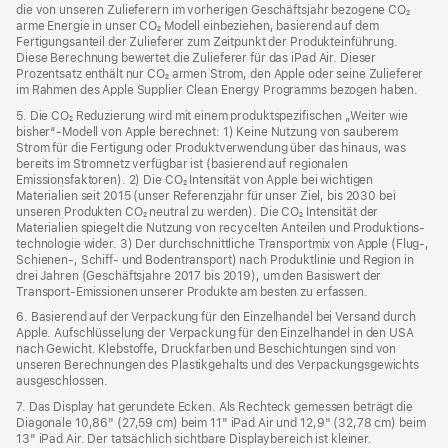
die von unseren Zulieferern im vorherigen Geschäftsjahr bezogene CO₂
arme Energie in unser CO₂ Modell einbeziehen, basierend auf dem
Fertigungsanteil der Zulieferer zum Zeitpunkt der Produkt­einführung.
Diese Berechnung bewertet die Zulieferer für das iPad Air. Dieser
Prozentsatz enthält nur CO₂ armen Strom, den Apple oder seine Zulieferer
im Rahmen des Apple Supplier Clean Energy Programms bezogen haben.
5. Die CO₂ Reduzierung wird mit einem produktspezifischen „Weiter wie
bisher“-Modell von Apple berechnet: 1) Keine Nutzung von sauberem
Strom für die Fertigung oder Produktverwendung über das hinaus, was
bereits im Stromnetz verfügbar ist (basierend auf regionalen
Emissionsfaktoren). 2) Die CO₂ Intensität von Apple bei wichtigen
Materialien seit 2015 (unser Referenzjahr für unser Ziel, bis 2030 bei
unseren Produkten CO₂ neutral zu werden). Die CO₂ Intensität der
Materialien spiegelt die Nutzung von recycelten Anteilen und Produktions­
technologie wider. 3) Der durchschnittliche Transportmix von Apple (Flug‑,
Schienen‑, Schiff‑ und Bodentransport) nach Produktlinie und Region in
drei Jahren (Geschäftsjahre 2017 bis 2019), um den Basiswert der
Transport-Emissionen unserer Produkte am besten zu erfassen.
6. Basierend auf der Verpackung für den Einzelhandel bei Versand durch
Apple. Aufschlüsselung der Verpackung für den Einzelhandel in den USA
nach Gewicht. Klebstoffe, Druckfarben und Beschichtungen sind von
unseren Berechnungen des Plastikgehalts und des Verpackungs­gewichts
ausgeschlossen.
7. Das Display hat gerundete Ecken. Als Rechteck gemessen beträgt die
Diagonale 10,86" (27,59 cm) beim 11" iPad Air und 12,9" (32,78 cm) beim
13" iPad Air. Der tatsächlich sichtbare Displaybereich ist kleiner.