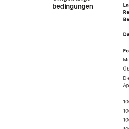
bedingungen
La
Re
Be
Da
Fo
Me
Üb
Di
Ap
10
10
10