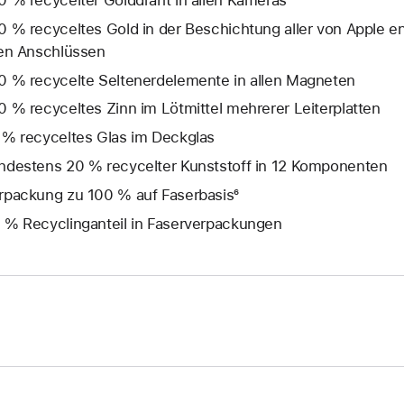
0 % recycelter Golddraht in allen Kameras
0 % recyceltes Gold in der Beschichtung aller von Apple en
len Anschlüssen
0 % recycelte Seltenerd­elemente in allen Magneten
0 % recyceltes Zinn im Lötmittel mehrerer Leiterplatten
 % recyceltes Glas im Deckglas
ndestens 20 % recycelter Kunststoff in 12 Komponenten
rpackung zu 100 % auf Faserbasis⁶
 % Recyclinganteil in Faserverpackungen