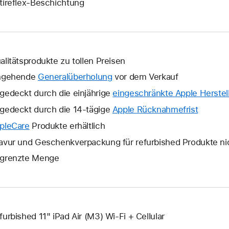
tireflex-Beschichtung
alitätsprodukte zu tollen Preisen
ngehende
Generalüberholung
vor dem Verkauf
gedeckt durch die einjährige
eingeschränkte Apple Herstell
gedeckt durch die 14-tägige
Apple Rücknahmefrist
Ein
neues
pleCare
Ein
Produkte erhältlich
Fenster
neues
avur und Geschenkverpackung für refurbished Produkte ni
wird
Fenster
grenzte Menge
geöffne
wird
geöffnet.
furbished 11" iPad Air (M3) Wi-Fi + Cellular