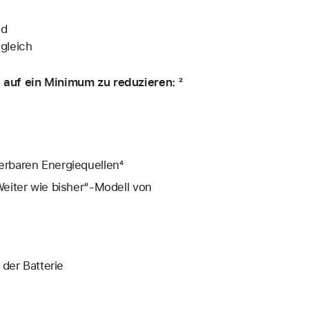
nd
gleich
auf ein Minimum zu reduzieren: ²
rbaren Energiequellen⁴
eiter wie bisher“-Modell von
der Batterie