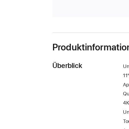
Produktinformatio
Überblick
Ur
11
Ap
Qu
4K
Un
To