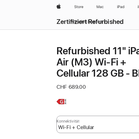
Apple
Store
Mac
iPad
Zertifiziert Refurbished
Alles durchsuchen
Refurbished 11" iP
Air (M3) Wi‑Fi +
Cellular 128 GB - B
CHF 689.00
Weitere
Infos,
Konnektivität