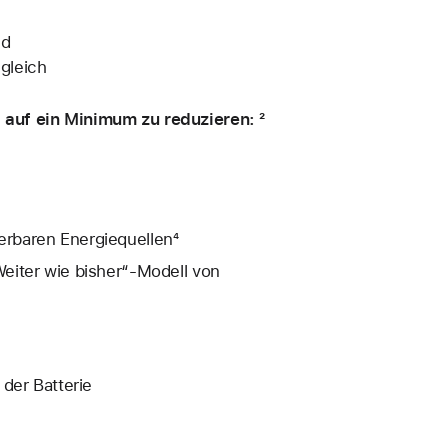
nd
gleich
auf ein Minimum zu reduzieren: ²
rbaren Energiequellen⁴
eiter wie bisher“-Modell von
der Batterie