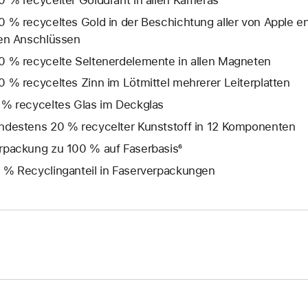
0 % recycelter Golddraht in allen Kameras
0 % recyceltes Gold in der Beschichtung aller von Apple en
len Anschlüssen
0 % recycelte Seltenerd­elemente in allen Magneten
0 % recyceltes Zinn im Lötmittel mehrerer Leiterplatten
 % recyceltes Glas im Deckglas
ndestens 20 % recycelter Kunststoff in 12 Komponenten
rpackung zu 100 % auf Faserbasis⁶
 % Recyclinganteil in Faserverpackungen