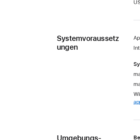
US
Systemvoraussetz
Ap
ungen
In
Sy
ma
ma
Wi
ap
Umgebungs-
Be