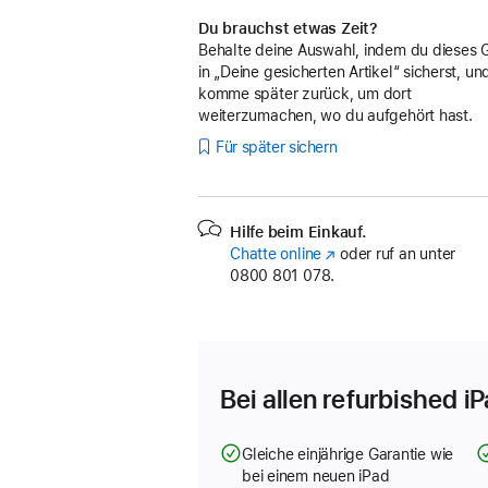
Du brauchst etwas Zeit?
Behalte deine Auswahl, indem du dieses 
in „Deine gesicherten Artikel“ sicherst, un
komme später zurück, um dort
weiterzumachen, wo du aufgehört hast.
Für später sichern
Hilfe beim Einkauf.
Chatte online
(Öffnet
oder ruf an unter
0800 801 078.
ein
neues
Fenster)
Bei allen refurbished i
Gleiche einjährige Garantie wie
bei einem neuen iPad