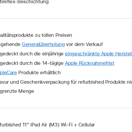
tireflex-Beschichtung
alitätsprodukte zu tollen Preisen
ngehende
Generalüberholung
vor dem Verkauf
gedeckt durch die einjährige
eingeschränkte Apple Herstell
gedeckt durch die 14-tägige
Apple Rücknahmefrist
Ein
neues
pleCare
Ein
Produkte erhältlich
Fenster
neues
avur und Geschenkverpackung für refurbished Produkte ni
wird
Fenster
grenzte Menge
geöffne
wird
geöffnet.
furbished 11" iPad Air (M3) Wi-Fi + Cellular