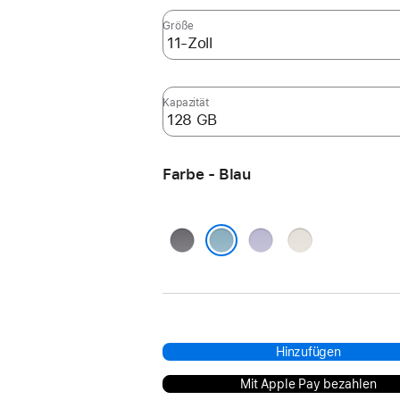
Größe
Kapazität
Farbe - Blau
Space Grau
Violett
Polarstern
Blau
Hinzufügen
Mit Apple Pay bezahlen