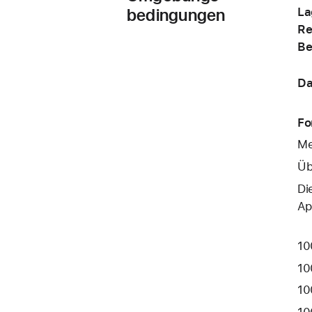
bedingungen
La
Re
Be
Da
Fo
Me
Üb
Di
Ap
10
10
10