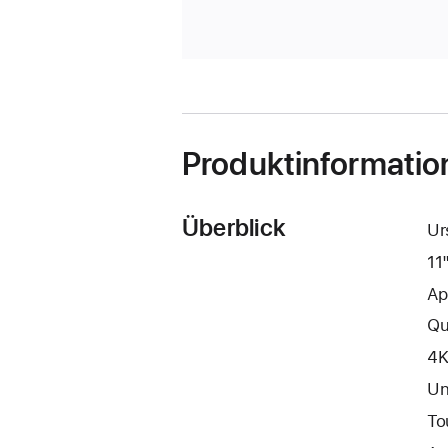
Produktinformatio
Überblick
Ur
11
Ap
Qu
4K
Un
To