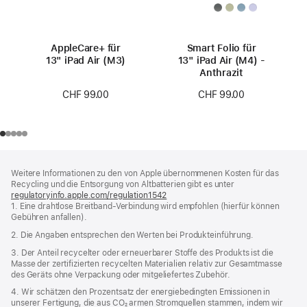
AppleCare+ für
Smart Folio für
13" iPad Air (M3)
13" iPad Air (M4) -
Anthrazit
CHF 99.00
CHF 99.00
Footer
Fußnoten
Weitere Informationen zu den von Apple übernommenen Kosten für das
Recycling und die Entsorgung von Altbatterien gibt es unter
regulatoryinfo.apple.com/regulation1542
(öffnet
1. Eine drahtlose Breitband-Verbindung wird empfohlen (hierfür können
ein
Gebühren anfallen).
neues
Fenster)
2. Die Angaben entsprechen den Werten bei Produkteinführung.
3. Der Anteil recycelter oder erneuerbarer Stoffe des Produkts ist die
Masse der zertifizierten recycelten Materialien relativ zur Gesamtmasse
des Geräts ohne Verpackung oder mitgeliefertes Zubehör.
4. Wir schätzen den Prozentsatz der energiebedingten Emissionen in
unserer Fertigung, die aus CO₂ armen Stromquellen stammen, indem wir