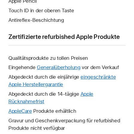
Apple Pencil
Touch ID in der oberen Taste
Antireflex-Beschichtung
Zertifizierte refurbished Apple Produkte
Qualitätsprodukte zu tollen Preisen
Eingehende
Generalüberholung
vor dem Verkauf
Abgedeckt durch die einjährige
eingeschränkte
Apple Herstellergarantie
Ein
neues
Abgedeckt durch die 14-tägige
Apple
Fenster
Rücknahmefrist
Ein
wird
neues
AppleCare
Ein
Produkte erhältlich
geöffnet.
Fenster
neues
Gravur und Geschenkverpackung für refurbished
wird
Fenster
Produkte nicht verfügbar
geöffnet.
wird