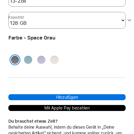
Kapazität
Farbe - Space Grau
Blau
Violett
Polarstern
Space Grau
Hinzufügen
Mit Apple Pay bezahlen
Du brauchst etwas Zeit?
Behalte deine Auswahl, indem du dieses Gerät in „Deine
gesicherten Artikel“ sicherst, und komme später zurück, um