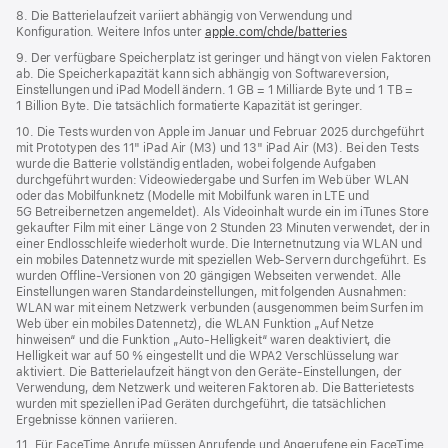
8. Die Batterielaufzeit variiert abhängig von Verwendung und
Konfiguration. Weitere Infos unter
apple.com/chde/batteries
9. Der verfügbare Speicherplatz ist geringer und hängt von vielen Faktoren
ab. Die Speicherkapazität kann sich abhängig von Softwareversion,
Einstellungen und iPad Modell ändern. 1 GB = 1 Milliarde Byte und 1 TB =
1 Billion Byte. Die tatsächlich formatierte Kapazität ist geringer.
10. Die Tests wurden von Apple im Januar und Februar 2025 durchgeführt
mit Prototypen des 11" iPad Air (M3) und 13" iPad Air (M3). Bei den Tests
wurde die Batterie vollständig entladen, wobei folgende Aufgaben
durchgeführt wurden: Videowiedergabe und Surfen im Web über WLAN
oder das Mobilfunknetz (Modelle mit Mobilfunk waren in LTE und
5G Betreibernetzen angemeldet). Als Videoinhalt wurde ein im iTunes Store
gekaufter Film mit einer Länge von 2 Stunden 23 Minuten verwendet, der in
einer Endlosschleife wiederholt wurde. Die Internetnutzung via WLAN und
ein mobiles Datennetz wurde mit speziellen Web-Servern durchgeführt. Es
wurden Offline-Versionen von 20 gängigen Webseiten verwendet. Alle
Einstellungen waren Standard­einstellungen, mit folgenden Ausnahmen:
WLAN war mit einem Netzwerk verbunden (ausgenommen beim Surfen im
Web über ein mobiles Datennetz), die WLAN Funktion „Auf Netze
hinweisen“ und die Funktion „Auto-Helligkeit“ waren deaktiviert, die
Helligkeit war auf 50 % eingestellt und die WPA2 Verschlüsselung war
aktiviert. Die Batterielaufzeit hängt von den Geräte-Einstellungen, der
Verwendung, dem Netzwerk und weiteren Faktoren ab. Die Batterietests
wurden mit speziellen iPad Geräten durchgeführt, die tatsächlichen
Ergebnisse können variieren.
11. Für FaceTime Anrufe müssen Anrufende und Angerufene ein FaceTime