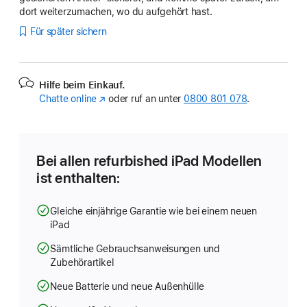
dort weiterzumachen, wo du aufgehört hast.
Für später sichern
Hilfe beim Einkauf.
Chatte online
(Öffnet
oder ruf an unter
0800 801 078
.
ein
neues
Fenster)
Bei allen refurbished iPad Modellen
ist enthalten:
Gleiche einjährige Garantie wie bei einem neuen
iPad
Sämtliche Gebrauchsanweisungen und
Zubehörartikel
Neue Batterie und neue Außenhülle