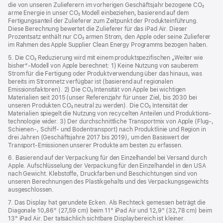
die von unseren Zulieferern im vorherigen Geschäftsjahr bezogene CO₂
arme Energie in unser CO₂ Modell einbeziehen, basierend auf dem
Fertigungsanteil der Zulieferer zum Zeitpunkt der Produkt­einführung.
Diese Berechnung bewertet die Zulieferer für das iPad Air. Dieser
Prozentsatz enthält nur CO₂ armen Strom, den Apple oder seine Zulieferer
im Rahmen des Apple Supplier Clean Energy Programms bezogen haben.
5. Die CO₂ Reduzierung wird mit einem produktspezifischen „Weiter wie
bisher“-Modell von Apple berechnet: 1) Keine Nutzung von sauberem
Strom für die Fertigung oder Produktverwendung über das hinaus, was
bereits im Stromnetz verfügbar ist (basierend auf regionalen
Emissionsfaktoren). 2) Die CO₂ Intensität von Apple bei wichtigen
Materialien seit 2015 (unser Referenzjahr für unser Ziel, bis 2030 bei
unseren Produkten CO₂ neutral zu werden). Die CO₂ Intensität der
Materialien spiegelt die Nutzung von recycelten Anteilen und Produktions­
technologie wider. 3) Der durchschnittliche Transportmix von Apple (Flug‑,
Schienen‑, Schiff‑ und Bodentransport) nach Produktlinie und Region in
drei Jahren (Geschäftsjahre 2017 bis 2019), um den Basiswert der
Transport-Emissionen unserer Produkte am besten zu erfassen.
6. Basierend auf der Verpackung für den Einzelhandel bei Versand durch
Apple. Aufschlüsselung der Verpackung für den Einzelhandel in den USA
nach Gewicht. Klebstoffe, Druckfarben und Beschichtungen sind von
unseren Berechnungen des Plastikgehalts und des Verpackungs­gewichts
ausgeschlossen.
7. Das Display hat gerundete Ecken. Als Rechteck gemessen beträgt die
Diagonale 10,86" (27,59 cm) beim 11" iPad Air und 12,9" (32,78 cm) beim
13" iPad Air. Der tatsächlich sichtbare Displaybereich ist kleiner.