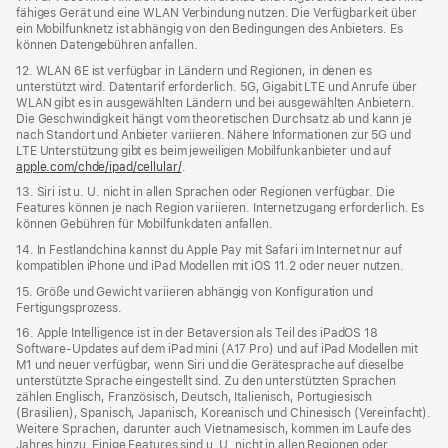
fähiges Gerät und eine WLAN Verbindung nutzen. Die Verfügbarkeit über
ein Mobilfunknetz ist abhängig von den Bedingungen des Anbieters. Es
können Datengebühren anfallen.
12. WLAN 6E ist verfügbar in Ländern und Regionen, in denen es
unterstützt wird. Datentarif erforderlich. 5G, Gigabit LTE und Anrufe über
WLAN gibt es in ausgewählten Ländern und bei ausgewählten Anbietern.
Die Geschwindigkeit hängt vom theoretischen Durchsatz ab und kann je
nach Standort und Anbieter variieren. Nähere Informationen zur 5G und
LTE Unterstützung gibt es beim jeweiligen Mobilfunkanbieter und auf
apple.com/chde/ipad/cellular/
.
13. Siri ist u. U. nicht in allen Sprachen oder Regionen verfügbar. Die
Features können je nach Region variieren. Internetzugang erforderlich. Es
können Gebühren für Mobilfunkdaten anfallen.
14. In Festlandchina kannst du Apple Pay mit Safari im Internet nur auf
kompatiblen iPhone und iPad Modellen mit iOS 11.2 oder neuer nutzen.
15. Größe und Gewicht variieren abhängig von Konfiguration und
Fertigungsprozess.
16. Apple Intelligence ist in der Betaversion als Teil des iPadOS 18
Software-Updates auf dem iPad mini (A17 Pro) und auf iPad Modellen mit
M1 und neuer verfügbar, wenn Siri und die Gerätesprache auf dieselbe
unterstützte Sprache eingestellt sind. Zu den unterstützten Sprachen
zählen Englisch, Französisch, Deutsch, Italienisch, Portugiesisch
(Brasilien), Spanisch, Japanisch, Koreanisch und Chinesisch (Vereinfacht).
Weitere Sprachen, darunter auch Vietnamesisch, kommen im Laufe des
Jahres hinzu. Einige Features sind u. U. nicht in allen Regionen oder