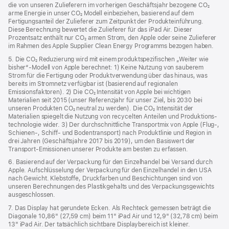
die von unseren Zulieferern im vorherigen Geschäftsjahr bezogene CO₂
arme Energie in unser CO₂ Modell einbeziehen, basierend auf dem
Fertigungsanteil der Zulieferer zum Zeitpunkt der Produkt­einführung.
Diese Berechnung bewertet die Zulieferer für das iPad Air. Dieser
Prozentsatz enthält nur CO₂ armen Strom, den Apple oder seine Zulieferer
im Rahmen des Apple Supplier Clean Energy Programms bezogen haben.
5. Die CO₂ Reduzierung wird mit einem produktspezifischen „Weiter wie
bisher“-Modell von Apple berechnet: 1) Keine Nutzung von sauberem
Strom für die Fertigung oder Produktverwendung über das hinaus, was
bereits im Stromnetz verfügbar ist (basierend auf regionalen
Emissionsfaktoren). 2) Die CO₂ Intensität von Apple bei wichtigen
Materialien seit 2015 (unser Referenzjahr für unser Ziel, bis 2030 bei
unseren Produkten CO₂ neutral zu werden). Die CO₂ Intensität der
Materialien spiegelt die Nutzung von recycelten Anteilen und Produktions­
technologie wider. 3) Der durchschnittliche Transportmix von Apple (Flug‑,
Schienen‑, Schiff‑ und Bodentransport) nach Produktlinie und Region in
drei Jahren (Geschäftsjahre 2017 bis 2019), um den Basiswert der
Transport-Emissionen unserer Produkte am besten zu erfassen.
6. Basierend auf der Verpackung für den Einzelhandel bei Versand durch
Apple. Aufschlüsselung der Verpackung für den Einzelhandel in den USA
nach Gewicht. Klebstoffe, Druckfarben und Beschichtungen sind von
unseren Berechnungen des Plastikgehalts und des Verpackungs­gewichts
ausgeschlossen.
7. Das Display hat gerundete Ecken. Als Rechteck gemessen beträgt die
Diagonale 10,86" (27,59 cm) beim 11" iPad Air und 12,9" (32,78 cm) beim
13" iPad Air. Der tatsächlich sichtbare Displaybereich ist kleiner.