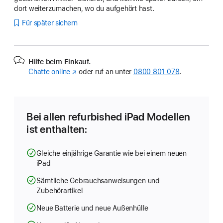
dort weiterzumachen, wo du aufgehört hast.
Für später sichern
Hilfe beim Einkauf.
Chatte online
(Öffnet
oder ruf an unter
0800 801 078
.
ein
neues
Fenster)
Bei allen refurbished iPad Modellen
ist enthalten:
Gleiche einjährige Garantie wie bei einem neuen
iPad
Sämtliche Gebrauchsanweisungen und
Zubehörartikel
Neue Batterie und neue Außenhülle