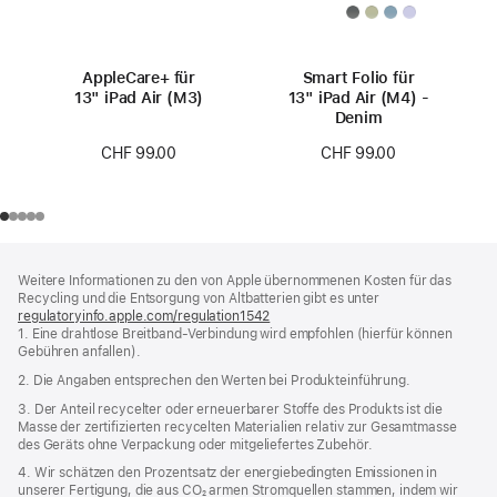
AppleCare+ für
Smart Folio für
13" iPad Air (M3)
13" iPad Air (M4) -
Denim
CHF 99.00
CHF 99.00
Footer
Fußnoten
Weitere Informationen zu den von Apple übernommenen Kosten für das
Recycling und die Entsorgung von Altbatterien gibt es unter
regulatoryinfo.apple.com/regulation1542
(öffnet
1. Eine drahtlose Breitband-Verbindung wird empfohlen (hierfür können
ein
Gebühren anfallen).
neues
Fenster)
2. Die Angaben entsprechen den Werten bei Produkteinführung.
3. Der Anteil recycelter oder erneuerbarer Stoffe des Produkts ist die
Masse der zertifizierten recycelten Materialien relativ zur Gesamtmasse
des Geräts ohne Verpackung oder mitgeliefertes Zubehör.
4. Wir schätzen den Prozentsatz der energiebedingten Emissionen in
unserer Fertigung, die aus CO₂ armen Stromquellen stammen, indem wir