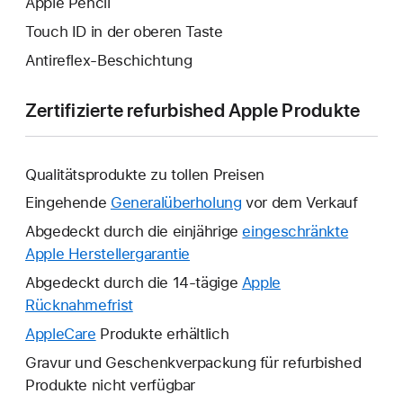
Apple Pencil
Touch ID in der oberen Taste
Antireflex-Beschichtung
Zertifizierte refurbished Apple Produkte
Qualitätsprodukte zu tollen Preisen
Eingehende
Generalüberholung
vor dem Verkauf
Abgedeckt durch die einjährige
eingeschränkte
Apple Herstellergarantie
Ein
neues
Abgedeckt durch die 14-tägige
Apple
Fenster
Rücknahmefrist
Ein
wird
neues
AppleCare
Ein
Produkte erhältlich
geöffnet.
Fenster
neues
Gravur und Geschenkverpackung für refurbished
wird
Fenster
Produkte nicht verfügbar
geöffnet.
wird