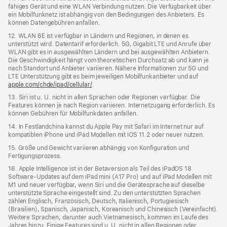
fähiges Gerät und eine WLAN Verbindung nutzen. Die Verfügbarkeit über
ein Mobilfunknetz ist abhängig von den Bedingungen des Anbieters. Es
können Datengebühren anfallen.
12. WLAN 6E ist verfügbar in Ländern und Regionen, in denen es
unterstützt wird. Datentarif erforderlich. 5G, Gigabit LTE und Anrufe über
WLAN gibt es in ausgewählten Ländern und bei ausgewählten Anbietern.
Die Geschwindigkeit hängt vom theoretischen Durchsatz ab und kann je
nach Standort und Anbieter variieren. Nähere Informationen zur 5G und
LTE Unterstützung gibt es beim jeweiligen Mobilfunkanbieter und auf
apple.com/chde/ipad/cellular/
.
13. Siri ist u. U. nicht in allen Sprachen oder Regionen verfügbar. Die
Features können je nach Region variieren. Internetzugang erforderlich. Es
können Gebühren für Mobilfunkdaten anfallen.
14. In Festlandchina kannst du Apple Pay mit Safari im Internet nur auf
kompatiblen iPhone und iPad Modellen mit iOS 11.2 oder neuer nutzen.
15. Größe und Gewicht variieren abhängig von Konfiguration und
Fertigungsprozess.
16. Apple Intelligence ist in der Betaversion als Teil des iPadOS 18
Software-Updates auf dem iPad mini (A17 Pro) und auf iPad Modellen mit
M1 und neuer verfügbar, wenn Siri und die Gerätesprache auf dieselbe
unterstützte Sprache eingestellt sind. Zu den unterstützten Sprachen
zählen Englisch, Französisch, Deutsch, Italienisch, Portugiesisch
(Brasilien), Spanisch, Japanisch, Koreanisch und Chinesisch (Vereinfacht).
Weitere Sprachen, darunter auch Vietnamesisch, kommen im Laufe des
Jahres hinzu. Einige Features sind u. U. nicht in allen Regionen oder