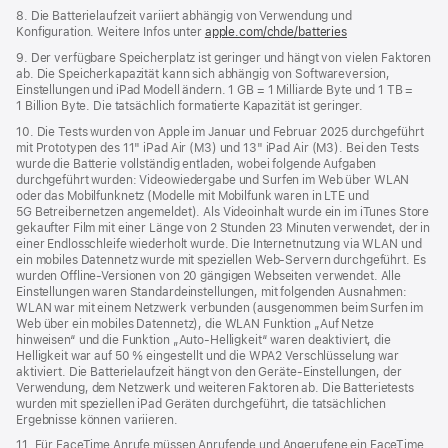
8. Die Batterielaufzeit variiert abhängig von Verwendung und
Konfiguration. Weitere Infos unter
apple.com/chde/batteries
9. Der verfügbare Speicherplatz ist geringer und hängt von vielen Faktoren
ab. Die Speicherkapazität kann sich abhängig von Softwareversion,
Einstellungen und iPad Modell ändern. 1 GB = 1 Milliarde Byte und 1 TB =
1 Billion Byte. Die tatsächlich formatierte Kapazität ist geringer.
10. Die Tests wurden von Apple im Januar und Februar 2025 durchgeführt
mit Prototypen des 11" iPad Air (M3) und 13" iPad Air (M3). Bei den Tests
wurde die Batterie vollständig entladen, wobei folgende Aufgaben
durchgeführt wurden: Videowiedergabe und Surfen im Web über WLAN
oder das Mobilfunknetz (Modelle mit Mobilfunk waren in LTE und
5G Betreibernetzen angemeldet). Als Videoinhalt wurde ein im iTunes Store
gekaufter Film mit einer Länge von 2 Stunden 23 Minuten verwendet, der in
einer Endlosschleife wiederholt wurde. Die Internetnutzung via WLAN und
ein mobiles Datennetz wurde mit speziellen Web-Servern durchgeführt. Es
wurden Offline-Versionen von 20 gängigen Webseiten verwendet. Alle
Einstellungen waren Standard­einstellungen, mit folgenden Ausnahmen:
WLAN war mit einem Netzwerk verbunden (ausgenommen beim Surfen im
Web über ein mobiles Datennetz), die WLAN Funktion „Auf Netze
hinweisen“ und die Funktion „Auto-Helligkeit“ waren deaktiviert, die
Helligkeit war auf 50 % eingestellt und die WPA2 Verschlüsselung war
aktiviert. Die Batterielaufzeit hängt von den Geräte-Einstellungen, der
Verwendung, dem Netzwerk und weiteren Faktoren ab. Die Batterietests
wurden mit speziellen iPad Geräten durchgeführt, die tatsächlichen
Ergebnisse können variieren.
11. Für FaceTime Anrufe müssen Anrufende und Angerufene ein FaceTime