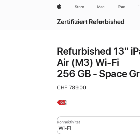
Apple
Store
Mac
iPad
Zertifiziert Refurbished
Alles durchsuchen
Refurbished 13" i
Air (M3) Wi‑Fi
256 GB - Space G
CHF 789.00
Weitere
Infos,
Konnektivität