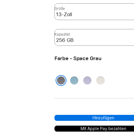
Größe
Kapazität
Farbe - Space Grau
Blau
Violett
Polarstern
Space Grau
Hinzufügen
Mit Apple Pay bezahlen