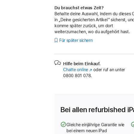
Du brauchst etwas Zeit?
Behalte deine Auswahl, indem du dieses 
in „Deine gesicherten Artikel“ sicherst, un
komme später zurück, um dort
weiterzumachen, wo du aufgehört hast.
Für später sichern
Hilfe beim Einkauf.
Chatte online
(Öffnet
oder ruf an unter
0800 801 078.
ein
neues
Fenster)
Bei allen refurbished i
Gleiche einjährige Garantie wie
bei einem neuen iPad