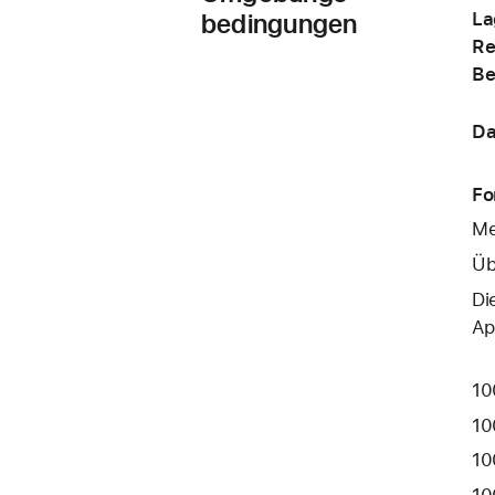
bedingungen
La
Re
Be
Da
Fo
Me
Üb
Di
Ap
10
10
10