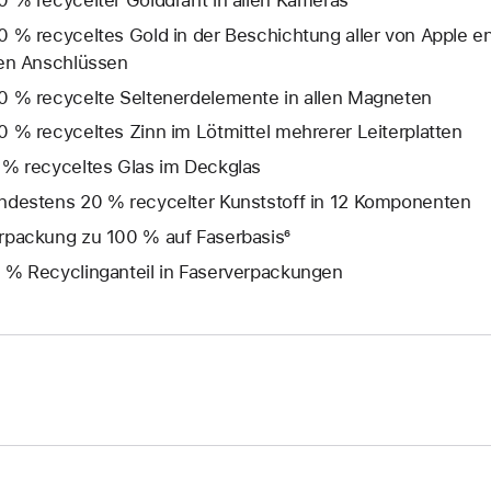
0 % recycelter Golddraht in allen Kameras
0 % recyceltes Gold in der Beschichtung aller von Apple en
len Anschlüssen
0 % recycelte Seltenerd­elemente in allen Magneten
0 % recyceltes Zinn im Lötmittel mehrerer Leiterplatten
 % recyceltes Glas im Deckglas
ndestens 20 % recycelter Kunststoff in 12 Komponenten
rpackung zu 100 % auf Faserbasis⁶
 % Recyclinganteil in Faserverpackungen