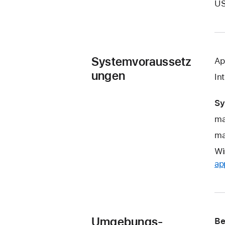
US
Systemvoraussetz
Ap
ungen
In
Sy
ma
ma
Wi
ap
Umgebungs-
Be