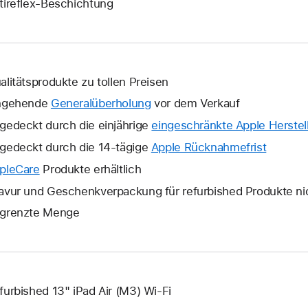
tireflex-Beschichtung
alitätsprodukte zu tollen Preisen
ngehende
Generalüberholung
vor dem Verkauf
gedeckt durch die einjährige
eingeschränkte Apple Herstell
gedeckt durch die 14-tägige
Apple Rücknahmefrist
Ein
neues
pleCare
Ein
Produkte erhältlich
Fenster
neues
avur und Geschenkverpackung für refurbished Produkte ni
wird
Fenster
grenzte Menge
geöffne
wird
geöffnet.
furbished 13" iPad Air (M3) Wi-Fi