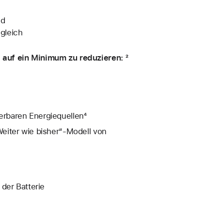
nd
gleich
auf ein Minimum zu reduzieren: ²
rbaren Energiequellen⁴
eiter wie bisher“-Modell von
der Batterie