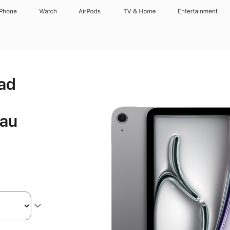
iPhone
Watch
AirPods
TV & Home
Entertainment
Pad
rau