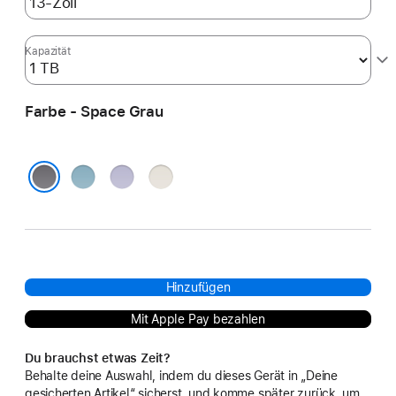
Kapazität
Farbe - Space Grau
Blau
Violett
Polarstern
Space Grau
Hinzufügen
Mit Apple Pay bezahlen
Du brauchst etwas Zeit?
Behalte deine Auswahl, indem du dieses Gerät in „Deine
gesicherten Artikel“ sicherst, und komme später zurück, um