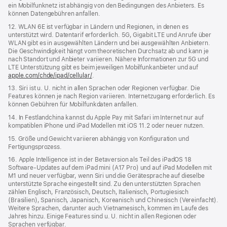
ein Mobilfunknetz ist abhängig von den Bedingungen des Anbieters. Es
können Datengebühren anfallen.
12. WLAN 6E ist verfügbar in Ländern und Regionen, in denen es
unterstützt wird. Datentarif erforderlich. 5G, Gigabit LTE und Anrufe über
WLAN gibt es in ausgewählten Ländern und bei ausgewählten Anbietern.
Die Geschwindigkeit hängt vom theoretischen Durchsatz ab und kann je
nach Standort und Anbieter variieren. Nähere Informationen zur 5G und
LTE Unterstützung gibt es beim jeweiligen Mobilfunkanbieter und auf
apple.com/chde/ipad/cellular/
.
13. Siri ist u. U. nicht in allen Sprachen oder Regionen verfügbar. Die
Features können je nach Region variieren. Internetzugang erforderlich. Es
können Gebühren für Mobilfunkdaten anfallen.
14. In Festlandchina kannst du Apple Pay mit Safari im Internet nur auf
kompatiblen iPhone und iPad Modellen mit iOS 11.2 oder neuer nutzen.
15. Größe und Gewicht variieren abhängig von Konfiguration und
Fertigungsprozess.
16. Apple Intelligence ist in der Betaversion als Teil des iPadOS 18
Software-Updates auf dem iPad mini (A17 Pro) und auf iPad Modellen mit
M1 und neuer verfügbar, wenn Siri und die Gerätesprache auf dieselbe
unterstützte Sprache eingestellt sind. Zu den unterstützten Sprachen
zählen Englisch, Französisch, Deutsch, Italienisch, Portugiesisch
(Brasilien), Spanisch, Japanisch, Koreanisch und Chinesisch (Vereinfacht).
Weitere Sprachen, darunter auch Vietnamesisch, kommen im Laufe des
Jahres hinzu. Einige Features sind u. U. nicht in allen Regionen oder
Sprachen verfügbar.