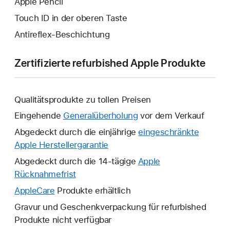
Apple Pencil
Touch ID in der oberen Taste
Antireflex-Beschichtung
Zertifizierte refurbished Apple Produkte
Qualitätsprodukte zu tollen Preisen
Eingehende
Generalüberholung
vor dem Verkauf
Abgedeckt durch die einjährige
eingeschränkte
Apple Herstellergarantie
Ein
neues
Abgedeckt durch die 14-tägige
Apple
Fenster
Rücknahmefrist
Ein
wird
neues
AppleCare
Ein
Produkte erhältlich
geöffnet.
Fenster
neues
Gravur und Geschenkverpackung für refurbished
wird
Fenster
Produkte nicht verfügbar
geöffnet.
wird