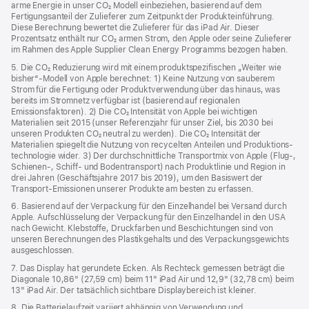
arme Energie in unser CO₂ Modell einbeziehen, basierend auf dem
Fertigungsanteil der Zulieferer zum Zeitpunkt der Produkt­einführung.
Diese Berechnung bewertet die Zulieferer für das iPad Air. Dieser
Prozentsatz enthält nur CO₂ armen Strom, den Apple oder seine Zulieferer
im Rahmen des Apple Supplier Clean Energy Programms bezogen haben.
5. Die CO₂ Reduzierung wird mit einem produktspezifischen „Weiter wie
bisher“-Modell von Apple berechnet: 1) Keine Nutzung von sauberem
Strom für die Fertigung oder Produktverwendung über das hinaus, was
bereits im Stromnetz verfügbar ist (basierend auf regionalen
Emissionsfaktoren). 2) Die CO₂ Intensität von Apple bei wichtigen
Materialien seit 2015 (unser Referenzjahr für unser Ziel, bis 2030 bei
unseren Produkten CO₂ neutral zu werden). Die CO₂ Intensität der
Materialien spiegelt die Nutzung von recycelten Anteilen und Produktions­
technologie wider. 3) Der durchschnittliche Transportmix von Apple (Flug‑,
Schienen‑, Schiff‑ und Bodentransport) nach Produktlinie und Region in
drei Jahren (Geschäftsjahre 2017 bis 2019), um den Basiswert der
Transport-Emissionen unserer Produkte am besten zu erfassen.
6. Basierend auf der Verpackung für den Einzelhandel bei Versand durch
Apple. Aufschlüsselung der Verpackung für den Einzelhandel in den USA
nach Gewicht. Klebstoffe, Druckfarben und Beschichtungen sind von
unseren Berechnungen des Plastikgehalts und des Verpackungs­gewichts
ausgeschlossen.
7. Das Display hat gerundete Ecken. Als Rechteck gemessen beträgt die
Diagonale 10,86" (27,59 cm) beim 11" iPad Air und 12,9" (32,78 cm) beim
13" iPad Air. Der tatsächlich sichtbare Displaybereich ist kleiner.
8. Die Batterielaufzeit variiert abhängig von Verwendung und