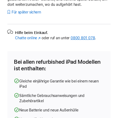
dort weiterzumachen, wo du aufgehört hast.
Für später sichern
Hilfe beim Einkauf.
Chatte online
(Öffnet
oder ruf an unter
0800 801 078
.
ein
neues
Fenster)
Bei allen refurbished iPad Modellen
ist enthalten:
Gleiche einjährige Garantie wie bei einem neuen
iPad
Sämtliche Gebrauchsanweisungen und
Zubehörartikel
Neue Batterie und neue Außenhülle