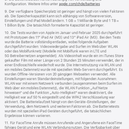
Konfiguration. Weitere Infos unter
apple.com/chde/batteries
9. Der verfügbare Speicherplatz ist geringer und hängt von vielen Faktoren
ab. Die Speicherkapazität kann sich abhängig von Softwareversion,
Einstellungen und iPad Modell ändern. 1 GB = 1 Milliarde Byte und 1 TB =
1 Billion Byte. Die tatsächlich formatierte Kapazität ist geringer.
10. Die Tests wurden von Apple im Januar und Februar 2025 durchgeführt
mit Prototypen des 11" iPad Air (M3) und 13" iPad Air (M3). Bei den Tests
wurde die Batterie vollständig entladen, wobei folgende Aufgaben
durchgeführt wurden: Videowiedergabe und Surfen im Web über WLAN
oder das Mobilfunknetz (Modelle mit Mobilfunk waren in LTE und
5G Betreibernetzen angemeldet). Als Videoinhalt wurde ein im iTunes Store
gekaufter Film mit einer Länge von 2 Stunden 23 Minuten verwendet, der in
einer Endlosschleife wiederholt wurde. Die Internetnutzung via WLAN und
ein mobiles Datennetz wurde mit speziellen Web-Servern durchgeführt. Es
wurden Offline-Versionen von 20 gängigen Webseiten verwendet. Alle
Einstellungen waren Standard­einstellungen, mit folgenden Ausnahmen:
WLAN war mit einem Netzwerk verbunden (ausgenommen beim Surfen im
Web über ein mobiles Datennetz), die WLAN Funktion „Auf Netze
hinweisen“ und die Funktion „Auto-Helligkeit“ waren deaktiviert, die
Helligkeit war auf 50 % eingestellt und die WPA2 Verschlüsselung war
aktiviert. Die Batterielaufzeit hängt von den Geräte-Einstellungen, der
Verwendung, dem Netzwerk und weiteren Faktoren ab. Die Batterietests
wurden mit speziellen iPad Geräten durchgeführt, die tatsächlichen
Ergebnisse können variieren.
11. Für FaceTime Anrufe müssen Anrufende und Angerufene ein FaceTime
fähiges Gerät und eine WLAN Verbindung nutzen. Die Verfügbarkeit über