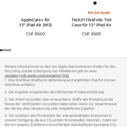
Nur bei Apple
AppleCare+ für
Tech21 FlexFolio Tint
13" iPad Air (M3)
Case für 13" iPad Air
CHF 99.00
CHF 49.95
Footer
Fußnoten
Weitere Informationen zu den von Apple übernommenen Kosten für das
Recycling und die Entsorgung von Altbatterien gibt es unter
regulatoryinfo.apple.com/regulation1542
(öffnet
1. Eine drahtlose Breitband-Verbindung wird empfohlen (hierfür können
ein
Gebühren anfallen).
neues
Fenster)
2. Die Angaben entsprechen den Werten bei Produkteinführung.
3. Der Anteil recycelter oder erneuerbarer Stoffe des Produkts ist die
Masse der zertifizierten recycelten Materialien relativ zur Gesamtmasse
des Geräts ohne Verpackung oder mitgeliefertes Zubehör.
4. Wir schätzen den Prozentsatz der energiebedingten Emissionen in
unserer Fertigung, die aus CO₂ armen Stromquellen stammen, indem wir
die von unseren Zulieferern im vorherigen Geschäftsjahr bezogene CO₂