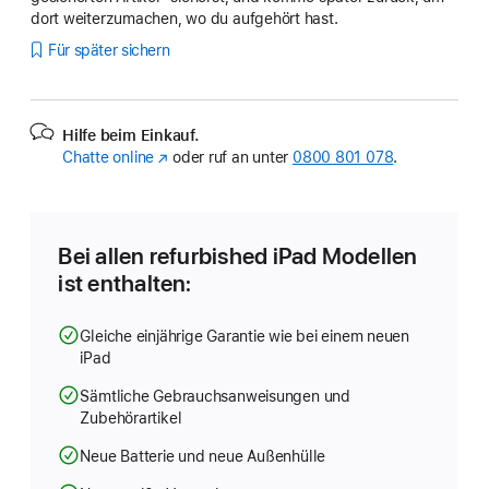
dort weiterzumachen, wo du aufgehört hast.
Für später sichern
Hilfe beim Einkauf.
Chatte online
(Öffnet
oder ruf an unter
0800 801 078
.
ein
neues
Fenster)
Bei allen refurbished iPad Modellen
ist enthalten:
Gleiche einjährige Garantie wie bei einem neuen
iPad
Sämtliche Gebrauchsanweisungen und
Zubehörartikel
Neue Batterie und neue Außenhülle