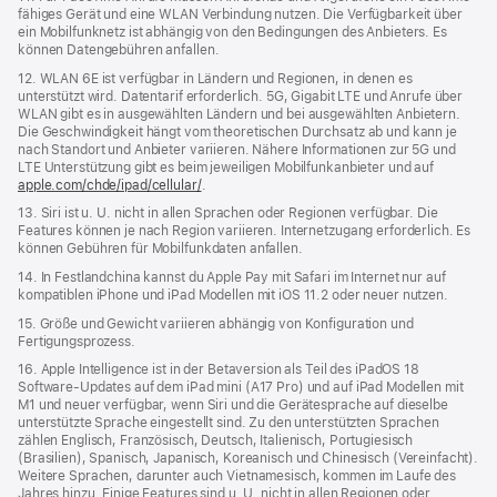
fähiges Gerät und eine WLAN Verbindung nutzen. Die Verfügbarkeit über
ein Mobilfunknetz ist abhängig von den Bedingungen des Anbieters. Es
können Datengebühren anfallen.
12. WLAN 6E ist verfügbar in Ländern und Regionen, in denen es
unterstützt wird. Datentarif erforderlich. 5G, Gigabit LTE und Anrufe über
WLAN gibt es in ausgewählten Ländern und bei ausgewählten Anbietern.
Die Geschwindigkeit hängt vom theoretischen Durchsatz ab und kann je
nach Standort und Anbieter variieren. Nähere Informationen zur 5G und
LTE Unterstützung gibt es beim jeweiligen Mobilfunkanbieter und auf
apple.com/chde/ipad/cellular/
.
13. Siri ist u. U. nicht in allen Sprachen oder Regionen verfügbar. Die
Features können je nach Region variieren. Internetzugang erforderlich. Es
können Gebühren für Mobilfunkdaten anfallen.
14. In Festlandchina kannst du Apple Pay mit Safari im Internet nur auf
kompatiblen iPhone und iPad Modellen mit iOS 11.2 oder neuer nutzen.
15. Größe und Gewicht variieren abhängig von Konfiguration und
Fertigungsprozess.
16. Apple Intelligence ist in der Betaversion als Teil des iPadOS 18
Software-Updates auf dem iPad mini (A17 Pro) und auf iPad Modellen mit
M1 und neuer verfügbar, wenn Siri und die Gerätesprache auf dieselbe
unterstützte Sprache eingestellt sind. Zu den unterstützten Sprachen
zählen Englisch, Französisch, Deutsch, Italienisch, Portugiesisch
(Brasilien), Spanisch, Japanisch, Koreanisch und Chinesisch (Vereinfacht).
Weitere Sprachen, darunter auch Vietnamesisch, kommen im Laufe des
Jahres hinzu. Einige Features sind u. U. nicht in allen Regionen oder