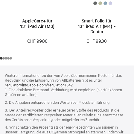
AppleCare+ für
Smart Folio für
13" iPad Air (M3)
13" iPad Air (M4) -
Denim
CHF 99.00
CHF 99.00
Footer
Fußnoten
Weitere Informationen zu den von Apple übernommenen Kosten für das
Recycling und die Entsorgung von Altbatterien gibt es unter
regulatoryinfo.apple.com/regulation1542
(öffnet
1. Eine drahtlose Breitband-Verbindung wird empfohlen (hierfür können
ein
Gebühren anfallen).
neues
Fenster)
2. Die Angaben entsprechen den Werten bei Produkteinführung.
3. Der Anteil recycelter oder erneuerbarer Stoffe des Produkts ist die
Masse der zertifizierten recycelten Materialien relativ zur Gesamtmasse
des Geräts ohne Verpackung oder mitgeliefertes Zubehör.
4. Wir schätzen den Prozentsatz der energiebedingten Emissionen in
unserer Fertigung, die aus CO₂ armen Stromquellen stammen, indem wir