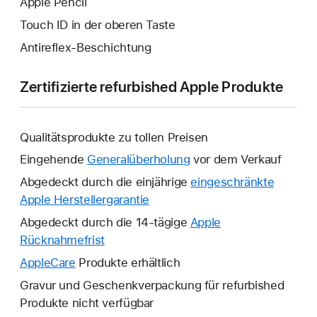
Apple Pencil
Touch ID in der oberen Taste
Antireflex-Beschichtung
Zertifizierte refurbished Apple Produkte
Qualitätsprodukte zu tollen Preisen
Eingehende
Generalüberholung
vor dem Verkauf
Abgedeckt durch die einjährige
eingeschränkte
Apple Herstellergarantie
Ein
neues
Abgedeckt durch die 14-tägige
Apple
Fenster
Rücknahmefrist
Ein
wird
neues
AppleCare
Ein
Produkte erhältlich
geöffnet.
Fenster
neues
Gravur und Geschenkverpackung für refurbished
wird
Fenster
Produkte nicht verfügbar
geöffnet.
wird