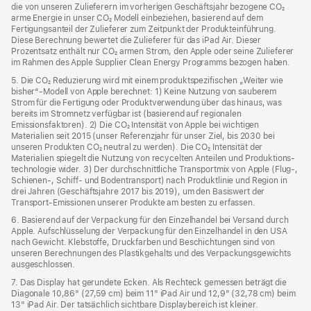
die von unseren Zulieferern im vorherigen Geschäftsjahr bezogene CO₂
arme Energie in unser CO₂ Modell einbeziehen, basierend auf dem
Fertigungsanteil der Zulieferer zum Zeitpunkt der Produkt­einführung.
Diese Berechnung bewertet die Zulieferer für das iPad Air. Dieser
Prozentsatz enthält nur CO₂ armen Strom, den Apple oder seine Zulieferer
im Rahmen des Apple Supplier Clean Energy Programms bezogen haben.
5. Die CO₂ Reduzierung wird mit einem produktspezifischen „Weiter wie
bisher“-Modell von Apple berechnet: 1) Keine Nutzung von sauberem
Strom für die Fertigung oder Produktverwendung über das hinaus, was
bereits im Stromnetz verfügbar ist (basierend auf regionalen
Emissionsfaktoren). 2) Die CO₂ Intensität von Apple bei wichtigen
Materialien seit 2015 (unser Referenzjahr für unser Ziel, bis 2030 bei
unseren Produkten CO₂ neutral zu werden). Die CO₂ Intensität der
Materialien spiegelt die Nutzung von recycelten Anteilen und Produktions­
technologie wider. 3) Der durchschnittliche Transportmix von Apple (Flug‑,
Schienen‑, Schiff‑ und Bodentransport) nach Produktlinie und Region in
drei Jahren (Geschäftsjahre 2017 bis 2019), um den Basiswert der
Transport-Emissionen unserer Produkte am besten zu erfassen.
6. Basierend auf der Verpackung für den Einzelhandel bei Versand durch
Apple. Aufschlüsselung der Verpackung für den Einzelhandel in den USA
nach Gewicht. Klebstoffe, Druckfarben und Beschichtungen sind von
unseren Berechnungen des Plastikgehalts und des Verpackungs­gewichts
ausgeschlossen.
7. Das Display hat gerundete Ecken. Als Rechteck gemessen beträgt die
Diagonale 10,86" (27,59 cm) beim 11" iPad Air und 12,9" (32,78 cm) beim
13" iPad Air. Der tatsächlich sichtbare Displaybereich ist kleiner.