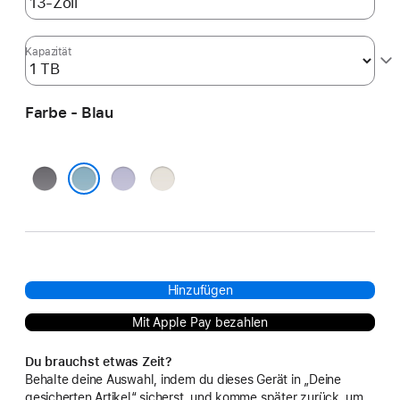
Kapazität
Farbe - Blau
Space Grau
Violett
Polarstern
Blau
Hinzufügen
Mit Apple Pay bezahlen
Du brauchst etwas Zeit?
Behalte deine Auswahl, indem du dieses Gerät in „Deine
gesicherten Artikel“ sicherst, und komme später zurück, um