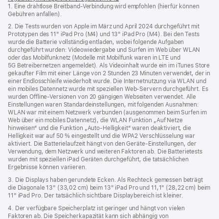
1. Eine drahtlose Breitband-Verbindung wird empfohlen (hierfür können
ein
Gebühren anfallen).
neues
Fenster)
2. Die Tests wurden von Apple im März und April 2024 durchgeführt mit
Prototypen des 11" iPad Pro (M4) und 13" iPad Pro (M4). Bei den Tests
wurde die Batterie vollständig entladen, wobei folgende Aufgaben
durchgeführt wurden: Videowiedergabe und Surfen im Web über WLAN
oder das Mobilfunknetz (Modelle mit Mobilfunk waren in LTE und
5G Betreibernetzen angemeldet). Als Videoinhalt wurde ein im iTunes Store
gekaufter Film mit einer Länge von 2 Stunden 23 Minuten verwendet, der in
einer Endlosschleife wiederholt wurde. Die Internetnutzung via WLAN und
ein mobiles Datennetz wurde mit speziellen Web-Servern durchgeführt. Es
wurden Offline-Versionen von 20 gängigen Webseiten verwendet. Alle
Einstellungen waren Standard­einstellungen, mit folgenden Ausnahmen:
WLAN war mit einem Netzwerk verbunden (ausgenommen beim Surfen im
Web über ein mobiles Datennetz), die WLAN Funktion „Auf Netze
hinweisen“ und die Funktion „Auto-Helligkeit“ waren deaktiviert, die
Helligkeit war auf 50 % eingestellt und die WPA2 Verschlüsselung war
aktiviert. Die Batterielaufzeit hängt von den Geräte-Einstellungen, der
Verwendung, dem Netzwerk und weiteren Faktoren ab. Die Batterietests
wurden mit speziellen iPad Geräten durchgeführt, die tatsächlichen
Ergebnisse können variieren.
3. Die Displays haben gerundete Ecken. Als Rechteck gemessen beträgt
die Diagonale 13" (33,02 cm) beim 13" iPad Pro und 11,1" (28,22 cm) beim
11" iPad Pro. Der tatsächlich sichtbare Displaybereich ist kleiner.
4. Der verfügbare Speicherplatz ist geringer und hängt von vielen
Faktoren ab. Die Speicherkapazität kann sich abhängig von