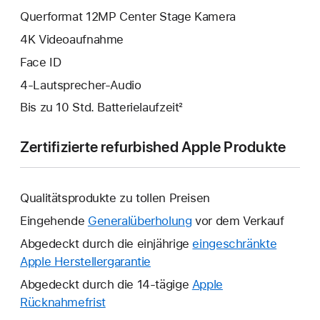
Querformat 12MP Center Stage Kamera
4K Video­aufnahme
Face ID
4‑Lautsprecher-Audio
Bis zu 10 Std. Batterielaufzeit²
Zertifizierte refurbished Apple Produkte
Qualitätsprodukte zu tollen Preisen
Eingehende
Generalüberholung
vor dem Verkauf
Abgedeckt durch die einjährige
eingeschränkte
Apple Herstellergarantie
Ein
neues
Abgedeckt durch die 14-tägige
Apple
Fenster
Rücknahmefrist
Ein
wird
neues