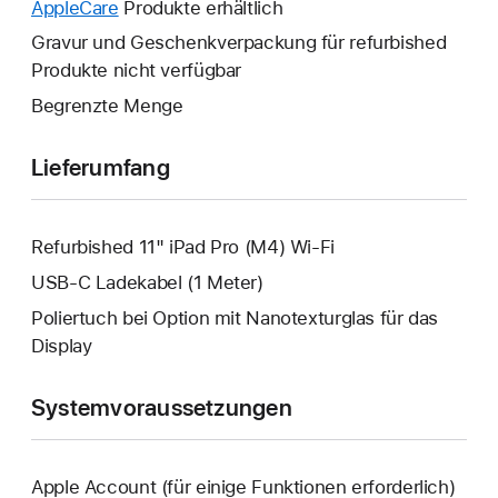
AppleCare
Ein
Produkte erhältlich
geöffnet.
Fenster
neues
Gravur und Geschenkverpackung für refurbished
wird
Fenster
Produkte nicht verfügbar
geöffnet.
wird
Begrenzte Menge
geöffnet.
Lieferumfang
Refurbished 11" iPad Pro (M4) Wi‑Fi
USB‑C Ladekabel (1 Meter)
Poliertuch bei Option mit Nanotexturglas für das
Display
Systemvoraussetzungen
Apple Account (für einige Funktionen erforderlich)