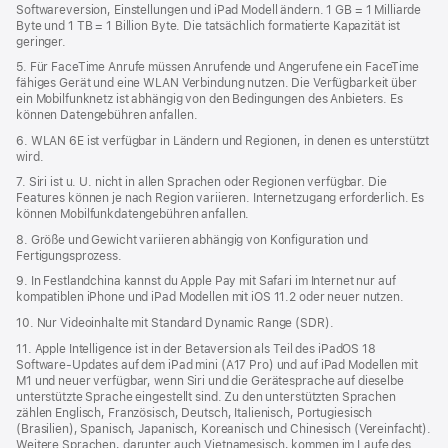
Softwareversion, Einstellungen und iPad Modell ändern. 1 GB = 1 Milliarde
Byte und 1 TB = 1 Billion Byte. Die tatsächlich formatierte Kapazität ist
geringer.
5. Für FaceTime Anrufe müssen Anrufende und Angerufene ein FaceTime
fähiges Gerät und eine WLAN Verbindung nutzen. Die Verfügbarkeit über
ein Mobilfunknetz ist abhängig von den Bedingungen des Anbieters. Es
können Datengebühren anfallen.
6. WLAN 6E ist verfügbar in Ländern und Regionen, in denen es unterstützt
wird.
7. Siri ist u. U. nicht in allen Sprachen oder Regionen verfügbar. Die
Features können je nach Region variieren. Internetzugang erforderlich. Es
können Mobilfunkdaten­gebühren anfallen.
8. Größe und Gewicht variieren abhängig von Konfiguration und
Fertigungsprozess.
9. In Festlandchina kannst du Apple Pay mit Safari im Internet nur auf
kompatiblen iPhone und iPad Modellen mit iOS 11.2 oder neuer nutzen.
10. Nur Videoinhalte mit Standard Dynamic Range (SDR).
11. Apple Intelligence ist in der Betaversion als Teil des iPadOS 18
Software-Updates auf dem iPad mini (A17 Pro) und auf iPad Modellen mit
M1 und neuer verfügbar, wenn Siri und die Gerätesprache auf dieselbe
unterstützte Sprache eingestellt sind. Zu den unterstützten Sprachen
zählen Englisch, Französisch, Deutsch, Italienisch, Portugiesisch
(Brasilien), Spanisch, Japanisch, Koreanisch und Chinesisch (Vereinfacht).
Weitere Sprachen, darunter auch Vietnamesisch, kommen im Laufe des