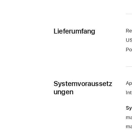
Lieferumfang
Re
US
Po
Systemvoraussetz
Ap
ungen
In
Sy
ma
ma