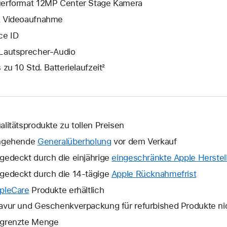
erformat 12MP Center Stage Kamera
 Video­aufnahme
ce ID
Lautsprecher-Audio
s zu 10 Std. Batterielaufzeit²
alitätsprodukte zu tollen Preisen
ngehende
Generalüberholung
vor dem Verkauf
gedeckt durch die einjährige
eingeschränkte Apple Herstell
gedeckt durch die 14-tägige
Apple Rücknahmefrist
Ein
neues
pleCare
Ein
Produkte erhältlich
Fenster
neues
avur und Geschenkverpackung für refurbished Produkte ni
wird
Fenster
grenzte Menge
geöffne