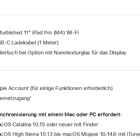
wird
geöffnet.
furbished 11" iPad Pro (M4) Wi‑Fi
B‑C Ladekabel (1 Meter)
liertuch bei Option mit Nanotexturglas für das Display
ple Account (für einige Funktionen erforderlich)
ternetzugang¹
nchronisierung mit einem Mac oder PC erfordert:
cOS Catalina 10.15 oder neuer mit Finder
cOS High Sierra 10.13 bis macOS Mojave 10.14.6 mit iTune