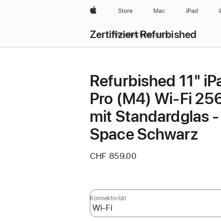
Apple
Store
Mac
iPad
Zertifiziert Refurbished
Alles durchsuchen
Refurbished 11" iP
Pro (M4) Wi‑Fi 25
mit Standardglas -
Space Schwarz
CHF 859.00
Konnektivität