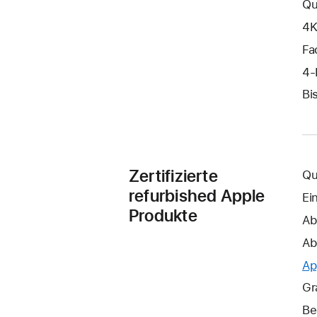
Qu
4K
Fa
4‑
Bi
Zertifizierte
Qu
refurbished Apple
Ei
Produkte
Ab
Ab
Ap
Gr
Be