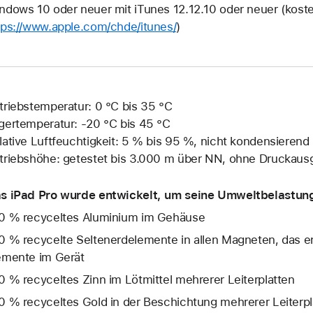
ndows 10 oder neuer mit iTunes 12.12.10 oder neuer (kost
tps://www.apple.com/chde/itunes/
)
triebstemperatur: 0 °C bis 35 °C
gertemperatur: ‑20 °C bis 45 °C
lative Luftfeuchtigkeit: 5 % bis 95 %, nicht kondensierend
triebshöhe: getestet bis 3.000 m über NN, ohne Druckaus
s iPad Pro wurde entwickelt, um seine Umweltbelastung
0 % recyceltes Aluminium im Gehäuse
0 % recycelte Seltenerd­elemente in allen Magneten, das e
emente im Gerät
0 % recyceltes Zinn im Lötmittel mehrerer Leiterplatten
0 % recyceltes Gold in der Beschichtung mehrerer Leiterpl