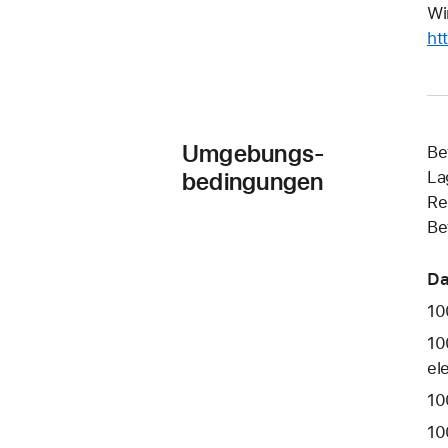
Wi
ht
Umgebungs-
Be
bedingungen
La
Re
Be
Da
10
10
el
10
10