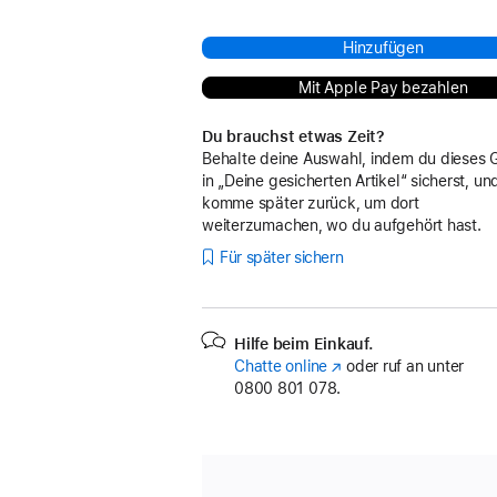
Hinzufügen
Mit Apple Pay bezahlen
Du brauchst etwas Zeit?
Behalte deine Auswahl, indem du dieses 
in „Deine gesicherten Artikel“ sicherst, un
komme später zurück, um dort
weiterzumachen, wo du aufgehört hast.
Für später sichern
Hilfe beim Einkauf.
Chatte online
(Öffnet
oder ruf an unter
0800 801 078.
ein
neues
Fenster)