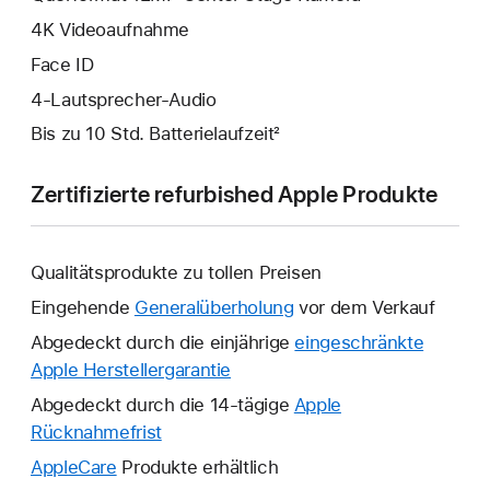
4K Video­aufnahme
Face ID
4‑Lautsprecher-Audio
Bis zu 10 Std. Batterielaufzeit²
Zertifizierte refurbished Apple Produkte
Qualitätsprodukte zu tollen Preisen
Eingehende
Generalüberholung
vor dem Verkauf
Abgedeckt durch die einjährige
eingeschränkte
Apple Herstellergarantie
Ein
neues
Abgedeckt durch die 14-tägige
Apple
Fenster
Rücknahmefrist
Ein
wird
neues
AppleCare
Ein
Produkte erhältlich
geöffnet.
Fenster