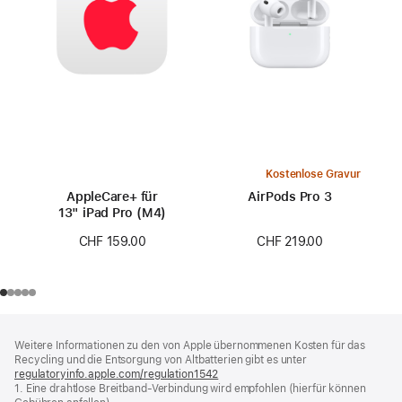
Kostenlose Gravur
AppleCare+ für
AirPods Pro 3
13" iPad Pro (M4)
CHF 219.00
CHF 159.00
Footer
Fußnoten
Weitere Informationen zu den von Apple übernommenen Kosten für das
Recycling und die Entsorgung von Altbatterien gibt es unter
regulatoryinfo.apple.com/regulation1542
(öffnet
1. Eine drahtlose Breitband-Verbindung wird empfohlen (hierfür können
ein