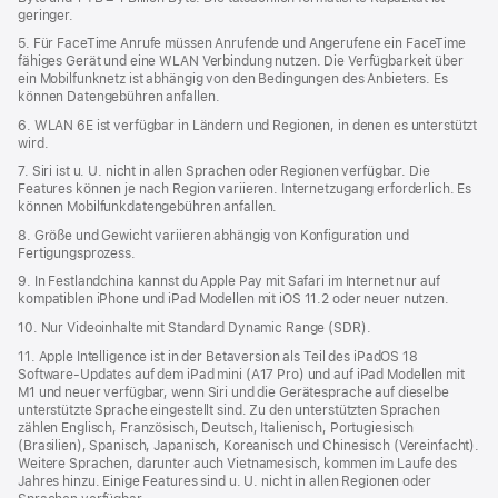
geringer.
5. Für FaceTime Anrufe müssen Anrufende und Angerufene ein FaceTime
fähiges Gerät und eine WLAN Verbindung nutzen. Die Verfügbarkeit über
ein Mobilfunknetz ist abhängig von den Bedingungen des Anbieters. Es
können Datengebühren anfallen.
6. WLAN 6E ist verfügbar in Ländern und Regionen, in denen es unterstützt
wird.
7. Siri ist u. U. nicht in allen Sprachen oder Regionen verfügbar. Die
Features können je nach Region variieren. Internetzugang erforderlich. Es
können Mobilfunkdaten­gebühren anfallen.
8. Größe und Gewicht variieren abhängig von Konfiguration und
Fertigungsprozess.
9. In Festlandchina kannst du Apple Pay mit Safari im Internet nur auf
kompatiblen iPhone und iPad Modellen mit iOS 11.2 oder neuer nutzen.
10. Nur Videoinhalte mit Standard Dynamic Range (SDR).
11. Apple Intelligence ist in der Betaversion als Teil des iPadOS 18
Software-Updates auf dem iPad mini (A17 Pro) und auf iPad Modellen mit
M1 und neuer verfügbar, wenn Siri und die Gerätesprache auf dieselbe
unterstützte Sprache eingestellt sind. Zu den unterstützten Sprachen
zählen Englisch, Französisch, Deutsch, Italienisch, Portugiesisch
(Brasilien), Spanisch, Japanisch, Koreanisch und Chinesisch (Vereinfacht).
Weitere Sprachen, darunter auch Vietnamesisch, kommen im Laufe des
Jahres hinzu. Einige Features sind u. U. nicht in allen Regionen oder