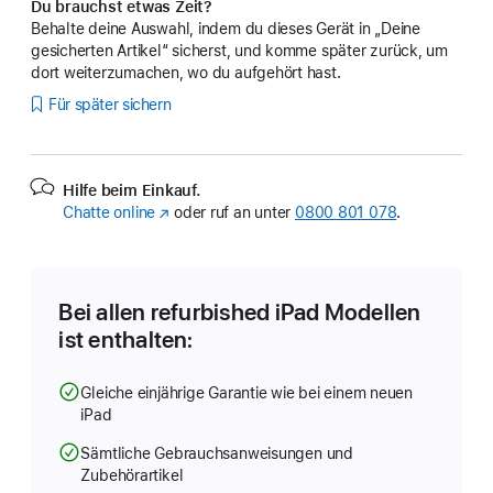
Du brauchst etwas Zeit?
Behalte deine Auswahl, indem du dieses Gerät in „Deine
gesicherten Artikel“ sicherst, und komme später zurück, um
dort weiterzumachen, wo du aufgehört hast.
Für später sichern
Hilfe beim Einkauf.
Chatte online
(Öffnet
oder ruf an unter
0800 801 078
.
ein
neues
Fenster)
Bei allen refurbished iPad Modellen
ist enthalten:
Gleiche einjährige Garantie wie bei einem neuen
iPad
Sämtliche Gebrauchsanweisungen und
Zubehörartikel