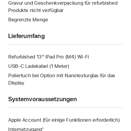
neues
Gravur und Geschenkverpackung für refurbished
wird
Fenster
Produkte nicht verfügbar
geöffnet.
wird
Begrenzte Menge
geöffnet.
Lieferumfang
Refurbished 13" iPad Pro (M4) Wi‑Fi
USB‑C Ladekabel (1 Meter)
Poliertuch bei Option mit Nanotexturglas für das
Display
Systemvoraussetzungen
Apple Account (für einige Funktionen erforderlich)
Internetzugang¹