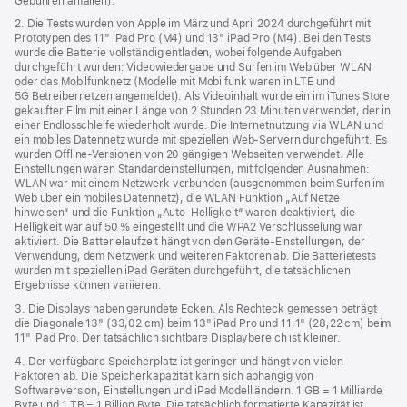
Gebühren anfallen).
neues
Fenster)
2. Die Tests wurden von Apple im März und April 2024 durchgeführt mit
Prototypen des 11" iPad Pro (M4) und 13" iPad Pro (M4). Bei den Tests
wurde die Batterie vollständig entladen, wobei folgende Aufgaben
durchgeführt wurden: Videowiedergabe und Surfen im Web über WLAN
oder das Mobilfunknetz (Modelle mit Mobilfunk waren in LTE und
5G Betreibernetzen angemeldet). Als Videoinhalt wurde ein im iTunes Store
gekaufter Film mit einer Länge von 2 Stunden 23 Minuten verwendet, der in
einer Endlosschleife wiederholt wurde. Die Internetnutzung via WLAN und
ein mobiles Datennetz wurde mit speziellen Web-Servern durchgeführt. Es
wurden Offline-Versionen von 20 gängigen Webseiten verwendet. Alle
Einstellungen waren Standard­einstellungen, mit folgenden Ausnahmen:
WLAN war mit einem Netzwerk verbunden (ausgenommen beim Surfen im
Web über ein mobiles Datennetz), die WLAN Funktion „Auf Netze
hinweisen“ und die Funktion „Auto-Helligkeit“ waren deaktiviert, die
Helligkeit war auf 50 % eingestellt und die WPA2 Verschlüsselung war
aktiviert. Die Batterielaufzeit hängt von den Geräte-Einstellungen, der
Verwendung, dem Netzwerk und weiteren Faktoren ab. Die Batterietests
wurden mit speziellen iPad Geräten durchgeführt, die tatsächlichen
Ergebnisse können variieren.
3. Die Displays haben gerundete Ecken. Als Rechteck gemessen beträgt
die Diagonale 13" (33,02 cm) beim 13" iPad Pro und 11,1" (28,22 cm) beim
11" iPad Pro. Der tatsächlich sichtbare Displaybereich ist kleiner.
4. Der verfügbare Speicherplatz ist geringer und hängt von vielen
Faktoren ab. Die Speicherkapazität kann sich abhängig von
Softwareversion, Einstellungen und iPad Modell ändern. 1 GB = 1 Milliarde
Byte und 1 TB = 1 Billion Byte. Die tatsächlich formatierte Kapazität ist