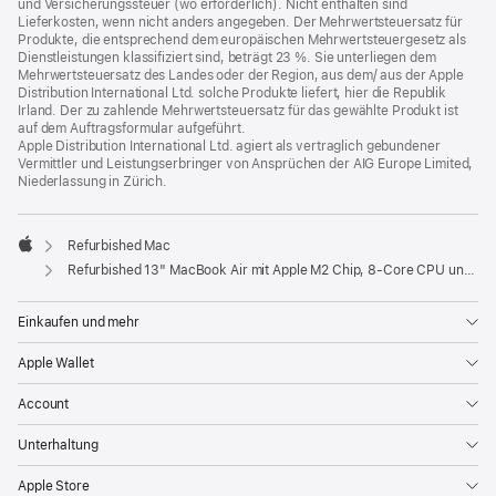
und Versicherungssteuer (wo erforderlich). Nicht enthalten sind
Lieferkosten, wenn nicht anders angegeben. Der Mehrwertsteuersatz für
Produkte, die entsprechend dem europäischen Mehrwertsteuergesetz als
Dienstleistungen klassifiziert sind, beträgt 23 %. Sie unterliegen dem
Mehrwertsteuersatz des Landes oder der Region, aus dem/ aus der Apple
Distribution International Ltd. solche Produkte liefert, hier die Republik
Irland. Der zu zahlende Mehrwertsteuersatz für das gewählte Produkt ist
auf dem Auftragsformular aufgeführt.
Apple Distribution International Ltd. agiert als vertraglich gebundener
Vermittler und Leistungserbringer von Ansprüchen der AIG Europe Limited,
Niederlassung in Zürich.
Refurbished Mac
Apple
Refurbished 13" MacBook Air mit Apple M2 Chip, 8‑Core CPU und 10‑Core GPU - Space Grau
Einkaufen und mehr
Apple Wallet
Account
Unterhaltung
Apple Store