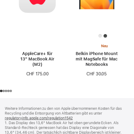
Neu
AppleCare+ für
Belkin iPhone Mount
13" MacBook Air
mit MagSafe für Mac
(M2)
Notebooks
CHF 175.00
CHF 30.05
Footer
Fußnoten
Weitere Informationen zu den von Apple übernommenen Kosten für das
Recycling und die Entsorgung von Altbatterien gibt es unter
regulatoryinfo.apple.com/regulation1542
(öffnet
1. Das Display des 13,6" MacBook Air hat oben gerundete Ecken. Als
ein
Standard-Rechteck gemessen hat das Display eine Diagonale von
neues
13,6" (34,46 cm). Der tatsächlich sichtbare Displaybereich ist kleiner.
Fenster)