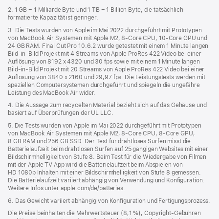
2. 1 GB = 1 Milliarde Byte und 1 TB = 1 Billion Byte, die tatsächlich
formatierte Kapazität ist geringer.
3. Die Tests wurden von Apple im Mai 2022 durchgeführt mit Prototypen
von MacBook Air Systemen mit Apple M2, 8‑Core CPU, 10‑Core GPU und
24 GB RAM. Final Cut Pro 10.6.2 wurde getestet mit einem 1 Minute langen
Bild‑in‑Bild Projekt mit 4 Streams von Apple ProRes 422 Video bei einer
Auflösung von 8192 x 4320 und 30 fps sowie mit einem 1 Minute langen
Bild‑in‑Bild Projekt mit 20 Streams von Apple ProRes 422 Video bei einer
Auflösung von 3840 x 2160 und 29,97 fps. Die Leistungstests werden mit
speziellen Computersystemen durchgeführt und spiegeln die ungefähre
Leistung des MacBook Air wider.
4. Die Aussage zum recycelten Material bezieht sich auf das Gehäuse und
basiert auf Überprüfungen der UL LLC.
5. Die Tests wurden von Apple im Mai 2022 durchgeführt mit Prototypen
von MacBook Air Systemen mit Apple M2, 8‑Core CPU, 8‑Core GPU,
8 GB RAM und 256 GB SSD. Der Test für drahtloses Surfen misst die
Batterielaufzeit beim drahtlosen Surfen auf 25 gängigen Websites mit einer
Bildschirmhelligkeit von Stufe 8. Beim Test für die Wiedergabe von Filmen
mit der Apple TV App wird die Batterielaufzeit beim Abspielen von
HD 1080p Inhalten mit einer Bildschirmhelligkeit von Stufe 8 gemessen.
Die Batterielaufzeit variiert abhängig von Verwendung und Konfiguration.
Weitere Infos unter apple.com/de/batteries.
6. Das Gewicht variiert abhängig von Konfiguration und Fertigungsprozess.
Die Preise beinhalten die Mehrwertsteuer (8,1 %), Copyright-Gebühren