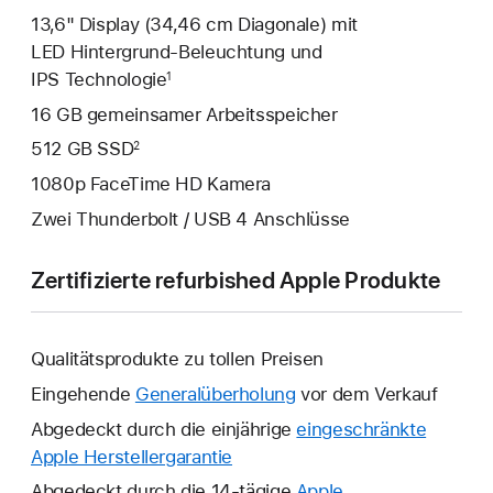
13,6" Display (34,46 cm Diagonale) mit
LED Hintergrund-Beleuchtung und
IPS Technologie
1
16 GB gemeinsamer Arbeitsspeicher
512 GB SSD
2
1080p FaceTime HD Kamera
Zwei Thunderbolt / USB 4 Anschlüsse
Zertifizierte refurbished Apple Produkte
Qualitätsprodukte zu tollen Preisen
Eingehende
Generalüberholung
vor dem Verkauf
Abgedeckt durch die einjährige
eingeschränkte
Apple Herstellergarantie
Ein
neues
Abgedeckt durch die 14-tägige
Apple