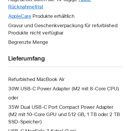
Fenster
Rücknahmefrist
Ein
wird
neues
AppleCare
Ein
Produkte erhältlich
geöffnet.
Fenster
neues
Gravur und Geschenkverpackung für refurbished
wird
Fenster
Produkte nicht verfügbar
geöffnet.
wird
Begrenzte Menge
geöffnet.
Lieferumfang
Refurbished MacBook Air
30W USB‑C Power Adapter (M2 mit 8‑Core CPU)
oder
35W Dual USB‑C Port Compact Power Adapter
(M2 mit 10-Core GPU und 512 GB, 1 TB oder 2 TB
SSD-Speicher)
USB‑C MagSafe 3 Kabel (2 m)