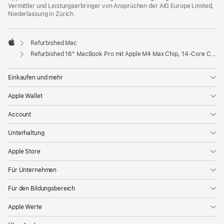
Vermittler und Leistungserbringer von Ansprüchen der AIG Europe Limited,
Niederlassung in Zürich.
Refurbished Mac
Apple
Refurbished 16" MacBook Pro mit Apple M4 Max Chip, 14‑Core CPU und 32‑Core GPU, Display mit Nanotextur - Space Schwarz
Einkaufen und mehr
Apple Wallet
Account
Unterhaltung
Apple Store
Für Unternehmen
Für den Bildungsbereich
Apple Werte