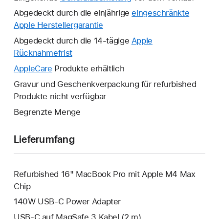
Abgedeckt durch die einjährige
eingeschränkte
Apple Herstellergarantie
Ein
neues
Abgedeckt durch die 14-tägige
Apple
Fenster
Rücknahmefrist
Ein
wird
neues
AppleCare
Ein
Produkte erhältlich
geöffnet.
Fenster
neues
Gravur und Geschenkverpackung für refurbished
wird
Fenster
Produkte nicht verfügbar
geöffnet.
wird
Begrenzte Menge
geöffnet.
Lieferumfang
Refurbished 16" MacBook Pro mit Apple M4 Max
Chip
140W USB‑C Power Adapter
USB‑C auf MagSafe 3 Kabel (2 m)