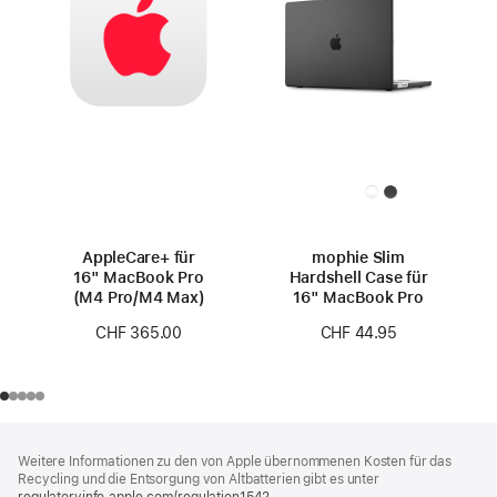
AppleCare+ für
mophie Slim
16" MacBook Pro
Hardshell Case für
(M4 Pro/M4 Max)
16" MacBook Pro
CHF 365.00
CHF 44.95
Footer
Fußnoten
Weitere Informationen zu den von Apple übernommenen Kosten für das
Recycling und die Entsorgung von Altbatterien gibt es unter
regulatoryinfo.apple.com/regulation1542
(öffnet