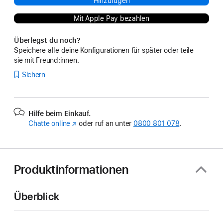
Hinzufügen
Mit Apple Pay bezahlen
Überlegst du noch?
Speichere alle deine Konfigurationen für später oder teile
sie mit Freund:innen.
Sichern
Hilfe beim Einkauf.
Chatte online
(Öffnet
oder ruf an unter
0800 801 078
.
ein
neues
Fenster)
Produktinformationen
Überblick