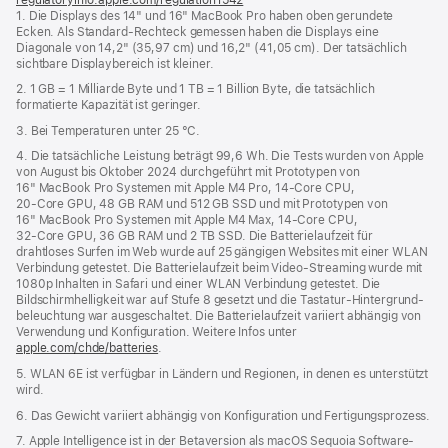
1. Die Displays des 14" und 16" MacBook Pro haben oben gerundete
ein
Ecken. Als Standard-Rechteck gemessen haben die Displays eine
neues
Diagonale von 14,2" (35,97 cm) und 16,2" (41,05 cm). Der tatsächlich
Fenster)
sichtbare Displaybereich ist kleiner.
2. 1 GB = 1 Milliarde Byte und 1 TB = 1 Billion Byte, die tatsächlich
formatierte Kapazität ist geringer.
3. Bei Temperaturen unter 25 °C.
4. Die tatsächliche Leistung beträgt 99,6 Wh. Die Tests wurden von Apple
von August bis Oktober 2024 durchgeführt mit Prototypen von
16" MacBook Pro Systemen mit Apple M4 Pro, 14‑Core CPU,
20‑Core GPU, 48 GB RAM und 512 GB SSD und mit Prototypen von
16" MacBook Pro Systemen mit Apple M4 Max, 14‑Core CPU,
32‑Core GPU, 36 GB RAM und 2 TB SSD. Die Batterielaufzeit für
drahtloses Surfen im Web wurde auf 25 gängigen Websites mit einer WLAN
Verbindung getestet. Die Batterielaufzeit beim Video-Streaming wurde mit
1080p Inhalten in Safari und einer WLAN Verbindung getestet. Die
Bildschirm­helligkeit war auf Stufe 8 gesetzt und die Tastatur-Hintergrund­
beleuchtung war ausgeschaltet. Die Batterielaufzeit variiert abhängig von
Verwendung und Konfiguration. Weitere Infos unter
apple.com/chde/batteries
.
5. WLAN 6E ist verfügbar in Ländern und Regionen, in denen es unterstützt
wird.
6. Das Gewicht variiert abhängig von Konfiguration und Fertigungsprozess.
7. Apple Intelligence ist in der Betaversion als macOS Sequoia Software-