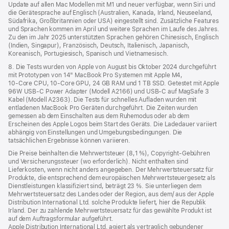
Update auf allen Mac Modellen mit M1 und neuer verfügbar, wenn Siri und
die Gerätesprache auf Englisch (Australien, Kanada, Irland, Neuseeland,
Südafrika, Großbritannien oder USA) eingestellt sind. Zusätzliche Features
und Sprachen kommen im April und weitere Sprachen im Laufe des Jahres.
Zu den im Jahr 2025 unterstützten Sprachen gehören Chinesisch, Englisch
(Indien, Singapur), Französisch, Deutsch, Italienisch, Japanisch,
Koreanisch, Portugiesisch, Spanisch und Vietnamesisch.
8. Die Tests wurden von Apple von August bis Oktober 2024 durchgeführt
mit Prototypen von 14" MacBook Pro Systemen mit Apple M4,
10‑Core CPU, 10‑Core GPU, 24 GB RAM und 1 TB SSD. Getestet mit Apple
96W USB‑C Power Adapter (Modell A2166) und USB‑C auf MagSafe 3
Kabel (Modell A2363). Die Tests für schnelles Aufladen wurden mit
entladenen MacBook Pro Geräten durchgeführt. Die Zeiten wurden
gemessen ab dem Einschalten aus dem Ruhemodus oder ab dem
Erscheinen des Apple Logos beim Start des Geräts. Die Ladedauer variiert
abhängig von Einstellungen und Umgebungsbedingungen. Die
tatsächlichen Ergebnisse können variieren.
Die Preise beinhalten die Mehrwertsteuer (8,1 %), Copyright-Gebühren
und Versicherungssteuer (wo erforderlich). Nicht enthalten sind
Lieferkosten, wenn nicht anders angegeben. Der Mehrwertsteuersatz für
Produkte, die entsprechend dem europäischen Mehrwertsteuergesetz als
Dienstleistungen klassifiziert sind, beträgt 23 %. Sie unterliegen dem
Mehrwertsteuersatz des Landes oder der Region, aus dem/ aus der Apple
Distribution International Ltd. solche Produkte liefert, hier die Republik
Irland. Der zu zahlende Mehrwertsteuersatz für das gewählte Produkt ist
auf dem Auftragsformular aufgeführt.
Apple Distribution International Ltd. agiert als vertraglich gebundener