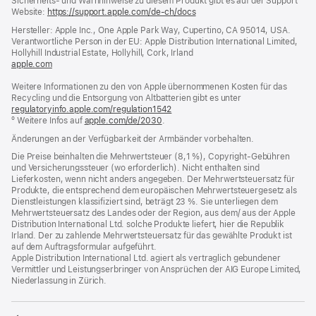
Sicherheits- und Warnhinweise zu diesem Produkt gibt es auf der Support
Website:
https://support.apple.com/de-ch/docs
(öffnet
ein
Hersteller: Apple Inc., One Apple Park Way, Cupertino, CA 95014, USA.
neues
Verantwortliche Person in der EU: Apple Distribution International Limited,
Fenster)
Hollyhill Industrial Estate, Hollyhill, Cork, Irland
apple.com
(öffnet
ein
Weitere Informationen zu den von Apple übernommenen Kosten für das
neues
Recycling und die Entsorgung von Altbatterien gibt es unter
Fenster)
regulatoryinfo.apple.com/regulation1542
(öffnet
º Weitere Infos auf
apple.com/de/2030
.
ein
neues
Änderungen an der Verfügbarkeit der Armbänder vorbehalten.
Fenster)
Die Preise beinhalten die Mehrwertsteuer (8,1 %), Copyright-Gebühren
und Versicherungssteuer (wo erforderlich). Nicht enthalten sind
Lieferkosten, wenn nicht anders angegeben. Der Mehrwertsteuersatz für
Produkte, die entsprechend dem europäischen Mehrwertsteuergesetz als
Dienstleistungen klassifiziert sind, beträgt 23 %. Sie unterliegen dem
Mehrwertsteuersatz des Landes oder der Region, aus dem/ aus der Apple
Distribution International Ltd. solche Produkte liefert, hier die Republik
Irland. Der zu zahlende Mehrwertsteuersatz für das gewählte Produkt ist
auf dem Auftragsformular aufgeführt.
Apple Distribution International Ltd. agiert als vertraglich gebundener
Vermittler und Leistungserbringer von Ansprüchen der AIG Europe Limited,
Niederlassung in Zürich.