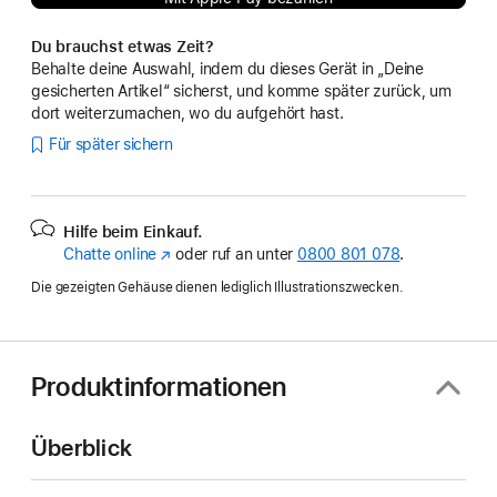
Du brauchst etwas Zeit?
Behalte deine Auswahl, indem du dieses Gerät in „Deine
gesicherten Artikel“ sicherst, und komme später zurück, um
dort weiterzumachen, wo du aufgehört hast.
Für später sichern
Hilfe beim Einkauf.
Chatte online
(Öffnet
oder ruf an unter
0800 801 078
.
ein
Die gezeigten Gehäuse dienen lediglich Illustrationszwecken.
neues
Fenster)
Produktinformationen
Überblick