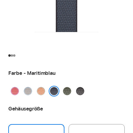
Farbe - Maritimblau
Guavepink
Graublau
Cantaloupe
Waldgrün
Dunkelgrau
Maritimblau
Gehäusegröße