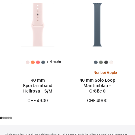
+ 4 mehr
Nur bei Apple
40 mm
40 mm Solo Loop
Sportarmband
Maritimblau -
Hellrosa - S/M
Größe 0
CHF 49.00
CHF 49.00
Footer
Fußnoten