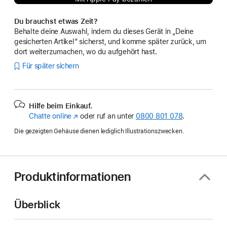
Du brauchst etwas Zeit?
Behalte deine Auswahl, indem du dieses Gerät in „Deine
gesicherten Artikel“ sicherst, und komme später zurück, um
dort weiterzumachen, wo du aufgehört hast.
Für später sichern
Hilfe beim Einkauf.
Chatte online
(Öffnet
oder ruf an unter
0800 801 078
.
ein
Die gezeigten Gehäuse dienen lediglich Illustrationszwecken.
neues
Fenster)
Produktinformationen
Überblick