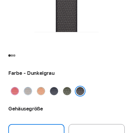
Farbe - Dunkelgrau
Guavepink
Graublau
Cantaloupe
Maritimblau
Waldgrün
Dunkelgrau
Gehäusegröße