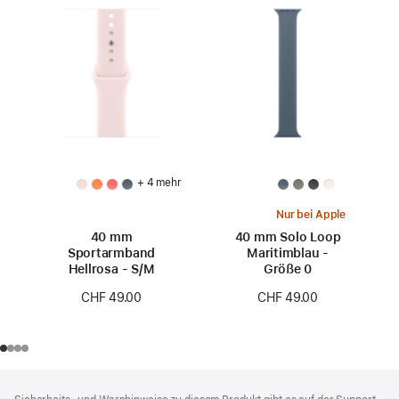
+ 4 mehr
Nur bei Apple
40 mm
40 mm Solo Loop
Sportarmband
Maritimblau -
Hellrosa - S/M
Größe 0
CHF 49.00
CHF 49.00
Footer
Fußnoten