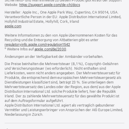
Sicherheits- und Warnhinweise zu diesem Produkt gibt es auf der Support
Website:
https://support.apple.com/de-ch/docs
(öffnet
ein
Hersteller: Apple Inc., One Apple Park Way, Cupertino, CA 95014, USA.
neues
Verantwortliche Person in der EU: Apple Distribution International Limited,
Fenster)
Hollyhill Industrial Estate, Hollyhill, Cork, Irland
apple.com
(öffnet
ein
Weitere Informationen zu den von Apple übernommenen Kosten für das
neues
Recycling und die Entsorgung von Altbatterien gibt es unter
Fenster)
regulatoryinfo.apple.com/regulation1542
(öffnet
º Weitere Infos auf
apple.com/de/2030
.
ein
neues
Änderungen an der Verfügbarkeit der Armbänder vorbehalten.
Fenster)
Die Preise beinhalten die Mehrwertsteuer (8,1 %), Copyright-Gebühren
und Versicherungssteuer (wo erforderlich). Nicht enthalten sind
Lieferkosten, wenn nicht anders angegeben. Der Mehrwertsteuersatz für
Produkte, die entsprechend dem europäischen Mehrwertsteuergesetz als
Dienstleistungen klassifiziert sind, beträgt 23 %. Sie unterliegen dem
Mehrwertsteuersatz des Landes oder der Region, aus dem/ aus der Apple
Distribution International Ltd. solche Produkte liefert, hier die Republik
Irland. Der zu zahlende Mehrwertsteuersatz für das gewählte Produkt ist
auf dem Auftragsformular aufgeführt.
Apple Distribution International Ltd. agiert als vertraglich gebundener
Vermittler und Leistungserbringer von Ansprüchen der AIG Europe Limited,
Niederlassung in Zürich.