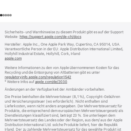
Footer
Fußnoten
Sicherheits- und Warnhinweise zu diesem Produkt gibt es auf der Support
Website:
https://support.apple.com/de-ch/docs
(öffnet
ein
Hersteller: Apple Inc., One Apple Park Way, Cupertino, CA 95014, USA.
neues
Verantwortliche Person in der EU: Apple Distribution International Limited,
Fenster)
Hollyhill Industrial Estate, Hollyhill, Cork, Irland
apple.com
(öffnet
ein
Weitere Informationen zu den von Apple übernommenen Kosten für das
neues
Recycling und die Entsorgung von Altbatterien gibt es unter
Fenster)
regulatoryinfo.apple.com/regulation1542
(öffnet
º Weitere Infos auf
apple.com/de/2030
.
ein
neues
Änderungen an der Verfügbarkeit der Armbänder vorbehalten.
Fenster)
Die Preise beinhalten die Mehrwertsteuer (8,1 %), Copyright-Gebühren
und Versicherungssteuer (wo erforderlich). Nicht enthalten sind
Lieferkosten, wenn nicht anders angegeben. Der Mehrwertsteuersatz für
Produkte, die entsprechend dem europäischen Mehrwertsteuergesetz als
Dienstleistungen klassifiziert sind, beträgt 23 %. Sie unterliegen dem
Mehrwertsteuersatz des Landes oder der Region, aus dem/ aus der Apple
Distribution International Ltd. solche Produkte liefert, hier die Republik
Irland. Der zu zahlende Mehrwertsteuersatz für das gewählte Produkt ist