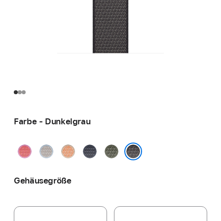
Farbe - Dunkelgrau
Guavepink
Graublau
Cantaloupe
Maritimblau
Waldgrün
Dunkelgrau
Gehäusegröße