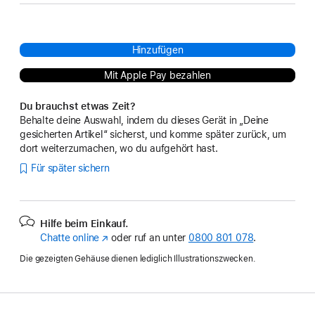
Hinzufügen
Mit Apple Pay bezahlen
Du brauchst etwas Zeit?
Behalte deine Auswahl, indem du dieses Gerät in „Deine
gesicherten Artikel“ sicherst, und komme später zurück, um
dort weiterzumachen, wo du aufgehört hast.
Für später sichern
Hilfe beim Einkauf.
Chatte online
(Öffnet
oder ruf an unter
0800 801 078
.
ein
Die gezeigten Gehäuse dienen lediglich Illustrationszwecken.
neues
Fenster)