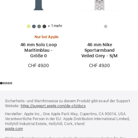
+ 1 mehr
Nur bei Apple
46 mm Solo Loop
46 mm Nike
Maritimblau -
Sportarmband
Größe 0
Veiled Grey - S/M
CHF 49.00
CHF 49.00
Footer
Fußnoten
Sicherheits- und Warnhinweise zu diesem Produkt gibt es auf der Support
Website:
https://support.apple.com/de-ch/docs
(öffnet
ein
Hersteller: Apple Inc., One Apple Park Way, Cupertino, CA 95014, USA.
neues
Verantwortliche Person in der EU: Apple Distribution International Limited,
Fenster)
Hollyhill Industrial Estate, Hollyhill, Cork, Irland
apple.com
(öffnet
ein