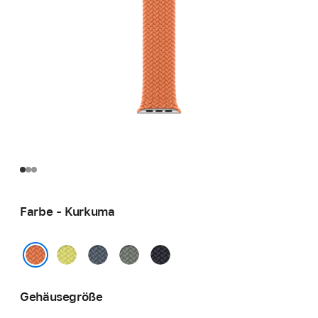
Farbe - Kurkuma
Neongelb
Maritimblau
Grüngrau
Mitternacht
Kurkuma
Gehäusegröße