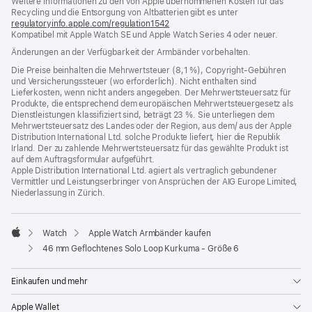
Weitere Informationen zu den von Apple übernommenen Kosten für das
neues
Recycling und die Entsorgung von Altbatterien gibt es unter
Fenster)
regulatoryinfo.apple.com/regulation1542
(öffnet
Kompatibel mit Apple Watch SE und Apple Watch Series 4 oder neuer.
ein
neues
Änderungen an der Verfügbarkeit der Armbänder vorbehalten.
Fenster)
Die Preise beinhalten die Mehrwertsteuer (8,1 %), Copyright-Gebühren
und Versicherungssteuer (wo erforderlich). Nicht enthalten sind
Lieferkosten, wenn nicht anders angegeben. Der Mehrwertsteuersatz für
Produkte, die entsprechend dem europäischen Mehrwertsteuergesetz als
Dienstleistungen klassifiziert sind, beträgt 23 %. Sie unterliegen dem
Mehrwertsteuersatz des Landes oder der Region, aus dem/ aus der Apple
Distribution International Ltd. solche Produkte liefert, hier die Republik
Irland. Der zu zahlende Mehrwertsteuersatz für das gewählte Produkt ist
auf dem Auftragsformular aufgeführt.
Apple Distribution International Ltd. agiert als vertraglich gebundener
Vermittler und Leistungserbringer von Ansprüchen der AIG Europe Limited,
Niederlassung in Zürich.
Watch
Apple Watch Armbänder kaufen
Apple
46 mm Geflochtenes Solo Loop Kurkuma - Größe 6
Einkaufen und mehr
Apple Wallet