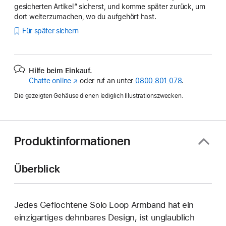
gesicherten Artikel“ sicherst, und komme später zurück, um
dort weiterzumachen, wo du aufgehört hast.
Für später sichern
Hilfe beim Einkauf.
Chatte online
(Öffnet
oder ruf an unter
0800 801 078
.
ein
Die gezeigten Gehäuse dienen lediglich Illustrationszwecken.
neues
Fenster)
Produktinformationen
Überblick
Jedes Geflochtene Solo Loop Armband hat ein
einzig­artiges dehn­bares Design, ist unglaublich