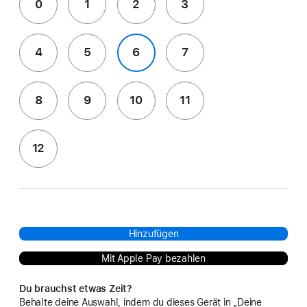
0
1
2
3
4
5
6
7
8
9
10
11
12
Hinzufügen
Mit Apple Pay bezahlen
Du brauchst etwas Zeit?
Behalte deine Auswahl, indem du dieses Gerät in „Deine