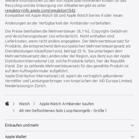
Weitere Informationen zu den von Apple übernommenen Kosten für das
neues
Recycling und die Entsorgung von Altbatterien gibt es unter
Fenster)
regulatoryinfo.apple.com/regulation1542
(öffnet
Kompatibel mit Apple Watch SE und Apple Watch Series 4 oder neuer.
ein
neues
Änderungen an der Verfügbarkeit der Armbänder vorbehalten.
Fenster)
Die Preise beinhalten die Mehrwertsteuer (8,1 %), Copyright-Gebühren
und Versicherungssteuer (wo erforderlich). Nicht enthalten sind
Lieferkosten, wenn nicht anders angegeben. Der Mehrwertsteuersatz für
Produkte, die entsprechend dem europäischen Mehrwertsteuergesetz als
Dienstleistungen klassifiziert sind, beträgt 23 %. Sie unterliegen dem
Mehrwertsteuersatz des Landes oder der Region, aus dem/ aus der Apple
Distribution International Ltd. solche Produkte liefert, hier die Republik
Irland. Der zu zahlende Mehrwertsteuersatz für das gewählte Produkt ist
auf dem Auftragsformular aufgeführt.
Apple Distribution International Ltd. agiert als vertraglich gebundener
Vermittler und Leistungserbringer von Ansprüchen der AIG Europe Limited,
Niederlassung in Zürich.
Watch
Apple Watch Armbänder kaufen
Apple
46 mm Geflochtenes Solo Loop Neongelb - Größe 1
Einkaufen und mehr
Apple Wallet