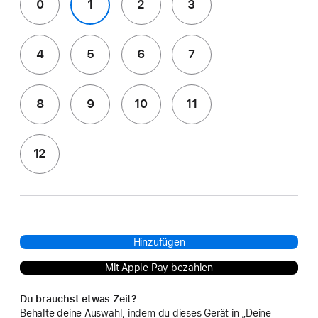
0
1
2
3
4
5
6
7
8
9
10
11
12
Hinzufügen
Mit Apple Pay bezahlen
Du brauchst etwas Zeit?
Behalte deine Auswahl, indem du dieses Gerät in „Deine