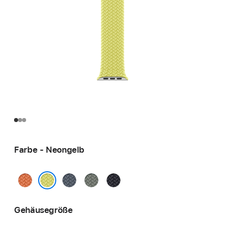
Farbe - Neongelb
Kurkuma
Maritimblau
Grüngrau
Mitternacht
Neongelb
Gehäusegröße