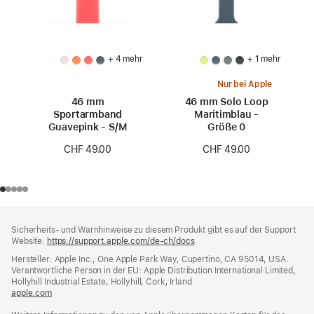
+ 4 mehr
+ 1 mehr
Nur bei Apple
46 mm
46 mm Solo Loop
Sportarmband
Maritimblau -
Guavepink - S/M
Größe 0
CHF 49.00
CHF 49.00
Footer
Fußnoten
Sicherheits- und Warnhinweise zu diesem Produkt gibt es auf der Support
Website:
https://support.apple.com/de-ch/docs
(öffnet
ein
Hersteller: Apple Inc., One Apple Park Way, Cupertino, CA 95014, USA.
neues
Verantwortliche Person in der EU: Apple Distribution International Limited,
Fenster)
Hollyhill Industrial Estate, Hollyhill, Cork, Irland
apple.com
(öffnet
ein