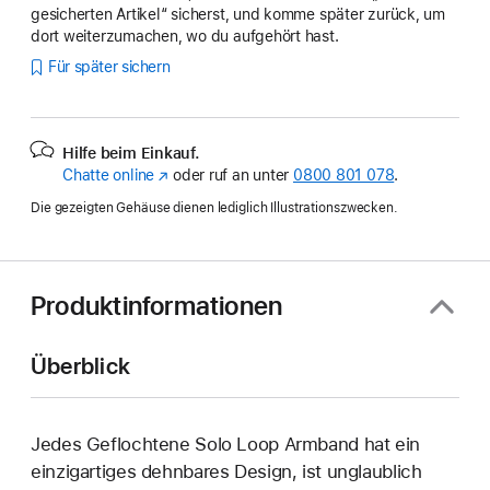
gesicherten Artikel“ sicherst, und komme später zurück, um
dort weiterzumachen, wo du aufgehört hast.
Für später sichern
Hilfe beim Einkauf.
Chatte online
(Öffnet
oder ruf an unter
0800 801 078
.
ein
Die gezeigten Gehäuse dienen lediglich Illustrationszwecken.
neues
Fenster)
Produktinformationen
Überblick
Jedes Geflochtene Solo Loop Armband hat ein
einzig­artiges dehn­bares Design, ist unglaublich