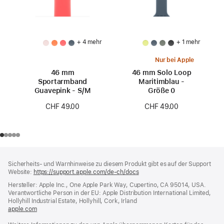
+ 4 mehr
+ 1 mehr
Nur bei Apple
46 mm
46 mm Solo Loop
Sportarmband
Maritimblau -
Guavepink - S/M
Größe 0
CHF 49.00
CHF 49.00
Footer
Fußnoten
Sicherheits- und Warnhinweise zu diesem Produkt gibt es auf der Support
Website:
https://support.apple.com/de-ch/docs
(öffnet
ein
Hersteller: Apple Inc., One Apple Park Way, Cupertino, CA 95014, USA.
neues
Verantwortliche Person in der EU: Apple Distribution International Limited,
Fenster)
Hollyhill Industrial Estate, Hollyhill, Cork, Irland
apple.com
(öffnet
ein