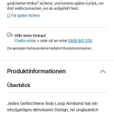
gesicherten Artikel“ sicherst, und komme später zurück, um
dort weiterzumachen, wo du aufgehört hast.
Für später sichern
Hilfe beim Einkauf.
Chatte online
(Öffnet
oder ruf an unter
0800 801 078
.
ein
Die gezeigten Gehäuse dienen lediglich Illustrationszwecken.
neues
Fenster)
Produktinformationen
Überblick
Jedes Geflochtene Solo Loop Armband hat ein
einzig­artiges dehn­bares Design, ist unglaublich