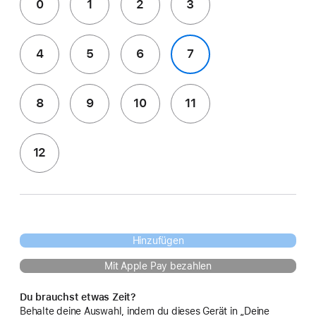
0
1
2
3
4
5
6
7
8
9
10
11
12
Hinzufügen
Mit Apple Pay bezahlen
Du brauchst etwas Zeit?
Behalte deine Auswahl, indem du dieses Gerät in „Deine