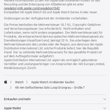
Weitere Informationen zu den von Apple übernommenen Kosten für das
neues
Recycling und die Entsorgung von Altbatterien gibt es unter
Fenster)
regulatoryinfo.apple.com/regulation1542
(öffnet
Kompatibel mit Apple Watch SE und Apple Watch Series 4 oder neuer.
ein
neues
Änderungen an der Verfügbarkeit der Armbänder vorbehalten.
Fenster)
Die Preise beinhalten die Mehrwertsteuer (8,1 %), Copyright-Gebühren
und Versicherungssteuer (wo erforderlich). Nicht enthalten sind
Lieferkosten, wenn nicht anders angegeben. Der Mehrwertsteuersatz für
Produkte, die entsprechend dem europäischen Mehrwertsteuergesetz als
Dienstleistungen klassifiziert sind, beträgt 23 %. Sie unterliegen dem
Mehrwertsteuersatz des Landes oder der Region, aus dem/ aus der Apple
Distribution International Ltd. solche Produkte liefert, hier die Republik
Irland. Der zu zahlende Mehrwertsteuersatz für das gewählte Produkt ist
auf dem Auftragsformular aufgeführt.
Apple Distribution International Ltd. agiert als vertraglich gebundener
Vermittler und Leistungserbringer von Ansprüchen der AIG Europe Limited,
Niederlassung in Zürich.
Watch
Apple Watch Armbänder kaufen
Apple
46 mm Geflochtenes Solo Loop Grüngrau - Größe 7
Einkaufen und mehr
Apple Wallet