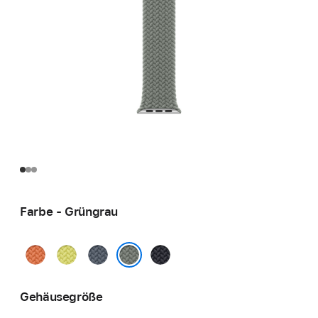
Farbe - Grüngrau
Kurkuma
Neongelb
Maritimblau
Mitternacht
Grüngrau
Gehäusegröße