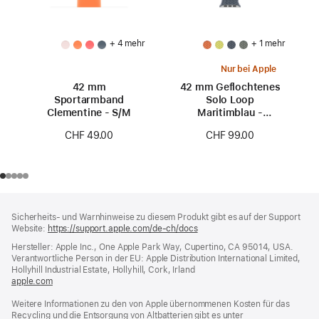
+ 4 mehr
+ 1 mehr
Nur bei Apple
42 mm
42 mm Geflochtenes
Sportarmband
Solo Loop
Clementine - S/M
Maritimblau -
Größe 0
CHF 49.00
CHF 99.00
Footer
Fußnoten
Sicherheits- und Warnhinweise zu diesem Produkt gibt es auf der Support
Website:
https://support.apple.com/de-ch/docs
(öffnet
ein
Hersteller: Apple Inc., One Apple Park Way, Cupertino, CA 95014, USA.
neues
Verantwortliche Person in der EU: Apple Distribution International Limited,
Fenster)
Hollyhill Industrial Estate, Hollyhill, Cork, Irland
apple.com
(öffnet
ein
Weitere Informationen zu den von Apple übernommenen Kosten für das
neues
Recycling und die Entsorgung von Altbatterien gibt es unter
Fenster)