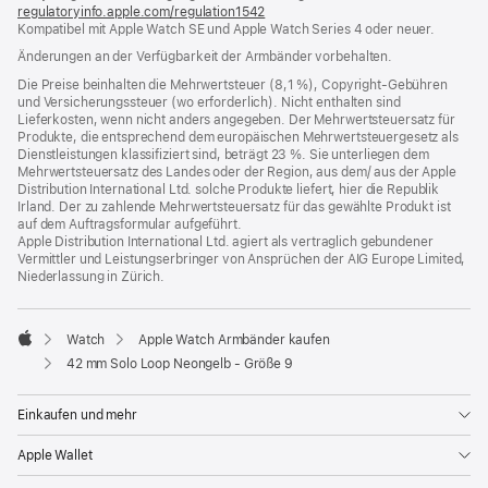
regulatoryinfo.apple.com/regulation1542
(öffnet
Kompatibel mit Apple Watch SE und Apple Watch Series 4 oder neuer.
ein
neues
Änderungen an der Verfügbarkeit der Armbänder vorbehalten.
Fenster)
Die Preise beinhalten die Mehrwertsteuer (8,1 %), Copyright-Gebühren
und Versicherungssteuer (wo erforderlich). Nicht enthalten sind
Lieferkosten, wenn nicht anders angegeben. Der Mehrwertsteuersatz für
Produkte, die entsprechend dem europäischen Mehrwertsteuergesetz als
Dienstleistungen klassifiziert sind, beträgt 23 %. Sie unterliegen dem
Mehrwertsteuersatz des Landes oder der Region, aus dem/ aus der Apple
Distribution International Ltd. solche Produkte liefert, hier die Republik
Irland. Der zu zahlende Mehrwertsteuersatz für das gewählte Produkt ist
auf dem Auftragsformular aufgeführt.
Apple Distribution International Ltd. agiert als vertraglich gebundener
Vermittler und Leistungserbringer von Ansprüchen der AIG Europe Limited,
Niederlassung in Zürich.
Watch
Apple Watch Armbänder kaufen
Apple
42 mm Solo Loop Neongelb - Größe 9
Einkaufen und mehr
Apple Wallet