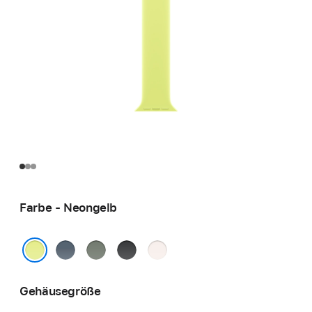
Farbe - Neongelb
Maritimblau
Grüngrau
Schwarz
Blassrosa
Neongelb
Gehäusegröße