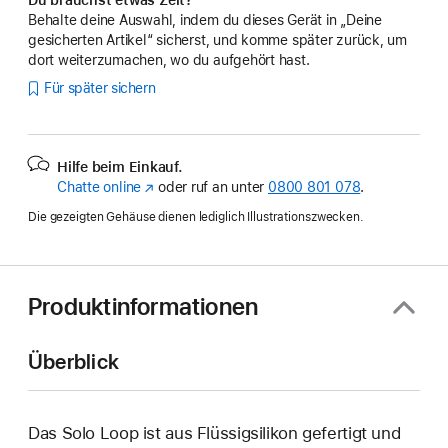
Behalte deine Auswahl, indem du dieses Gerät in „Deine
gesicherten Artikel“ sicherst, und komme später zurück, um
dort weiterzumachen, wo du aufgehört hast.
Für später sichern
Hilfe beim Einkauf.
Chatte online
(Öffnet
oder ruf an unter
0800 801 078
.
ein
Die gezeigten Gehäuse dienen lediglich Illustrationszwecken.
neues
Fenster)
Produktinformationen
Überblick
Das Solo Loop ist aus Flüssigsilikon gefertigt und