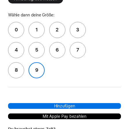
Wähle dann deine Größe:
0
1
2
3
4
5
6
7
8
9
Hinzufügen
Mit Apple Pay bezahlen
Du brauchst etwas Zeit?