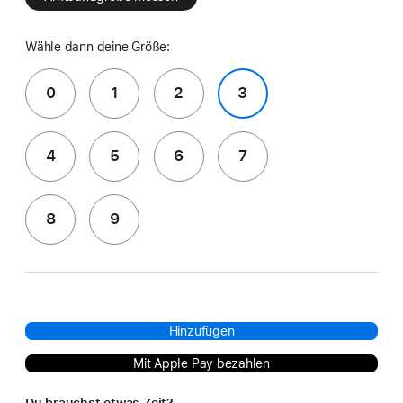
Wähle dann deine Größe:
0
1
2
3
4
5
6
7
8
9
Hinzufügen
Mit Apple Pay bezahlen
Du brauchst etwas Zeit?