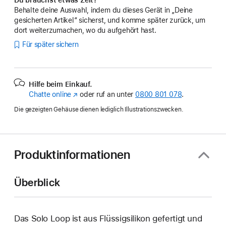
Behalte deine Auswahl, indem du dieses Gerät in „Deine
gesicherten Artikel“ sicherst, und komme später zurück, um
dort weiterzumachen, wo du aufgehört hast.
Für später sichern
Hilfe beim Einkauf.
Chatte online
(Öffnet
oder ruf an unter
0800 801 078
.
ein
Die gezeigten Gehäuse dienen lediglich Illustrationszwecken.
neues
Fenster)
Produktinformationen
Überblick
Das Solo Loop ist aus Flüssigsilikon gefertigt und