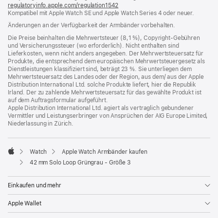
regulatoryinfo.apple.com/regulation1542
(öffnet
Kompatibel mit Apple Watch SE und Apple Watch Series 4 oder neuer.
ein
neues
Änderungen an der Verfügbarkeit der Armbänder vorbehalten.
Fenster)
Die Preise beinhalten die Mehrwertsteuer (8,1 %), Copyright-Gebühren
und Versicherungssteuer (wo erforderlich). Nicht enthalten sind
Lieferkosten, wenn nicht anders angegeben. Der Mehrwertsteuersatz für
Produkte, die entsprechend dem europäischen Mehrwertsteuergesetz als
Dienstleistungen klassifiziert sind, beträgt 23 %. Sie unterliegen dem
Mehrwertsteuersatz des Landes oder der Region, aus dem/ aus der Apple
Distribution International Ltd. solche Produkte liefert, hier die Republik
Irland. Der zu zahlende Mehrwertsteuersatz für das gewählte Produkt ist
auf dem Auftragsformular aufgeführt.
Apple Distribution International Ltd. agiert als vertraglich gebundener
Vermittler und Leistungserbringer von Ansprüchen der AIG Europe Limited,
Niederlassung in Zürich.
Watch
Apple Watch Armbänder kaufen
Apple
42 mm Solo Loop Grüngrau - Größe 3
Einkaufen und mehr
Apple Wallet