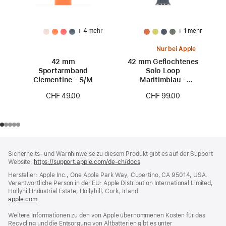
+ 4 mehr
+ 1 mehr
Nur bei Apple
42 mm
42 mm Geflochtenes
Sportarmband
Solo Loop
Clementine - S/M
Maritimblau -
Größe 0
CHF 49.00
CHF 99.00
Footer
Fußnoten
Sicherheits- und Warnhinweise zu diesem Produkt gibt es auf der Support
Website:
https://support.apple.com/de-ch/docs
(öffnet
ein
Hersteller: Apple Inc., One Apple Park Way, Cupertino, CA 95014, USA.
neues
Verantwortliche Person in der EU: Apple Distribution International Limited,
Fenster)
Hollyhill Industrial Estate, Hollyhill, Cork, Irland
apple.com
(öffnet
ein
Weitere Informationen zu den von Apple übernommenen Kosten für das
neues
Recycling und die Entsorgung von Altbatterien gibt es unter
Fenster)