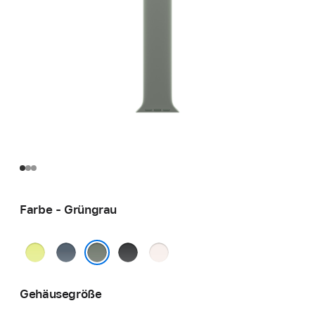
Farbe - Grüngrau
Neongelb
Maritimblau
Schwarz
Blassrosa
Grüngrau
Gehäusegröße