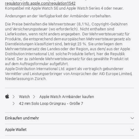
regulatoryinfo.apple.com/regulation1542
(öffnet
Kompatibel mit Apple Watch SE und Apple Watch Series 4 oder neuer.
ein
neues
Änderungen an der Verfügbarkeit der Armbänder vorbehalten.
Fenster)
Die Preise beinhalten die Mehrwertsteuer (8,1 %), Copyright-Gebühren
und Versicherungssteuer (wo erforderlich). Nicht enthalten sind
Lieferkosten, wenn nicht anders angegeben. Der Mehrwertsteuersatz für
Produkte, die entsprechend dem europäischen Mehrwertsteuergesetz als
Dienstleistungen klassifiziert sind, beträgt 23 %. Sie unterliegen dem
Mehrwertsteuersatz des Landes oder der Region, aus dem/ aus der Apple
Distribution International Ltd. solche Produkte liefert, hier die Republik
Irland. Der zu zahlende Mehrwertsteuersatz für das gewählte Produkt ist
auf dem Auftragsformular aufgeführt.
Apple Distribution International Ltd. agiert als vertraglich gebundener
Vermittler und Leistungserbringer von Ansprüchen der AIG Europe Limited,
Niederlassung in Zürich.
Watch
Apple Watch Armbänder kaufen
Apple
42 mm Solo Loop Grüngrau - Größe 7
Einkaufen und mehr
Apple Wallet