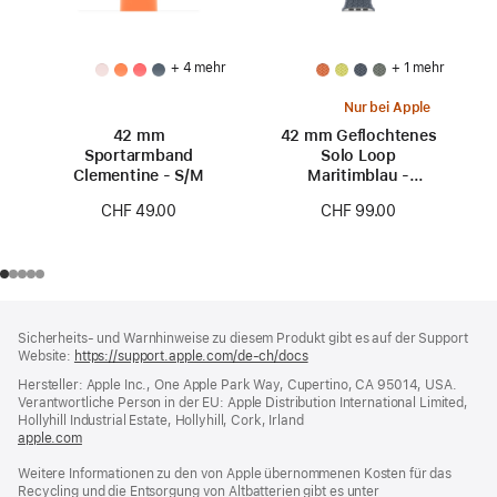
+ 4 mehr
+ 1 mehr
Nur bei Apple
42 mm
42 mm Geflochtenes
Sportarmband
Solo Loop
Clementine - S/M
Maritimblau -
Größe 0
CHF 49.00
CHF 99.00
Footer
Fußnoten
Sicherheits- und Warnhinweise zu diesem Produkt gibt es auf der Support
Website:
https://support.apple.com/de-ch/docs
(öffnet
ein
Hersteller: Apple Inc., One Apple Park Way, Cupertino, CA 95014, USA.
neues
Verantwortliche Person in der EU: Apple Distribution International Limited,
Fenster)
Hollyhill Industrial Estate, Hollyhill, Cork, Irland
apple.com
(öffnet
ein
Weitere Informationen zu den von Apple übernommenen Kosten für das
neues
Recycling und die Entsorgung von Altbatterien gibt es unter
Fenster)