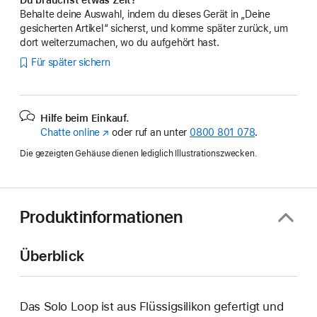
Behalte deine Auswahl, indem du dieses Gerät in „Deine
gesicherten Artikel“ sicherst, und komme später zurück, um
dort weiterzumachen, wo du aufgehört hast.
Für später sichern
Hilfe beim Einkauf.
Chatte online
(Öffnet
oder ruf an unter
0800 801 078
.
ein
Die gezeigten Gehäuse dienen lediglich Illustrationszwecken.
neues
Fenster)
Produktinformationen
Überblick
Das Solo Loop ist aus Flüssigsilikon gefertigt und