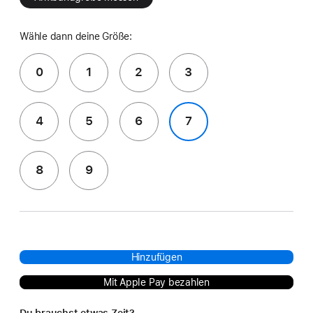
Wähle dann deine Größe:
0
1
2
3
4
5
6
7
8
9
Hinzufügen
Mit Apple Pay bezahlen
Du brauchst etwas Zeit?