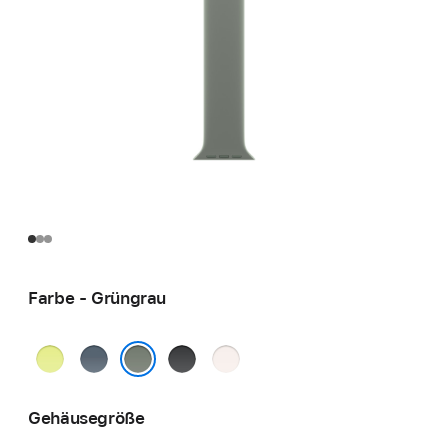
Farbe - Grüngrau
Neongelb
Maritimblau
Schwarz
Blassrosa
Grüngrau
Gehäusegröße