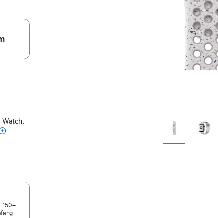
m
e Watch.
r 150–
fang.