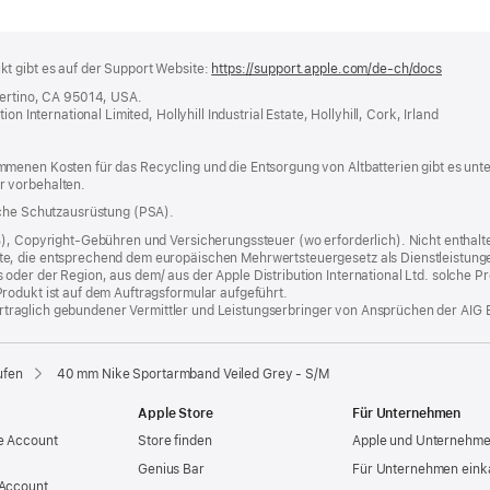
t gibt es auf der Support Website:
https://support.apple.com/de-ch/docs
(öffnet
ein
pertino, CA 95014, USA.
neues
n International Limited, Hollyhill Industrial Estate, Hollyhill, Cork, Irland
Fenster
menen Kosten für das Recycling und die Entsorgung von Altbatterien gibt es unt
r vorbehalten.
iche Schutzausrüstung (PSA).
%), Copyright-Gebühren und Versicherungssteuer (wo erforderlich). Nicht enthalte
, die entsprechend dem europäischen Mehrwertsteuergesetz als Dienstleistungen k
er der Region, aus dem/ aus der Apple Distribution International Ltd. solche Prod
rodukt ist auf dem Auftragsformular aufgeführt.
 vertraglich gebundener Vermittler und Leistungserbringer von Ansprüchen der AIG 
ufen
40 mm Nike Sportarmband Veiled Grey - S/M
Apple Store
Für Unternehmen
e Account
Store finden
Apple und Unternehm
Genius Bar
Für Unternehmen eink
 Account