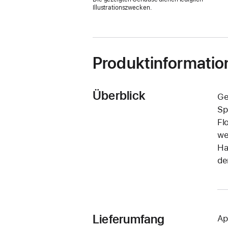
Fenster)
Illustrationszwecken.
Produktinformatio
Überblick
Ge
Sp
Fl
we
Ha
de
Lieferumfang
Ap