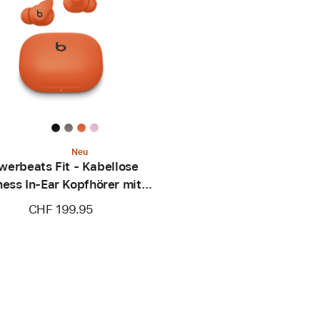
Neu
werbeats Fit - Kabellose
ness In-Ear Kopfhörer mit
herem Sitz - Knallorange
CHF 199.95