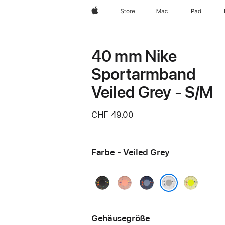
Apple
Store
Mac
iPad
40 mm Nike
Sportarmband
Veiled Grey - S/M
CHF 49.00
Farbe - Veiled Grey
Midnight
Alpenglow
Blue
Volt
Black
Pink
Ribbon
Splash
Veiled Grey
Gehäusegröße