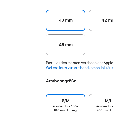
40 mm
42 m
46 mm
Passt zu den meisten Versionen der Appl
Weitere Infos zur Armbandkompatibilität
Armbandgröße
S/M
M/L
Armband für 130–
Armband fü
180 mm Umfang.
200 mm Um