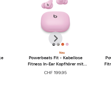
Zurück
Weiter
Neu
ke
Powerbeats Fit - Kabellose
Po
Fitness In-Ear Kopfhörer mit
Fit
sicherem Sitz - Powerpink
sic
CHF 199.95