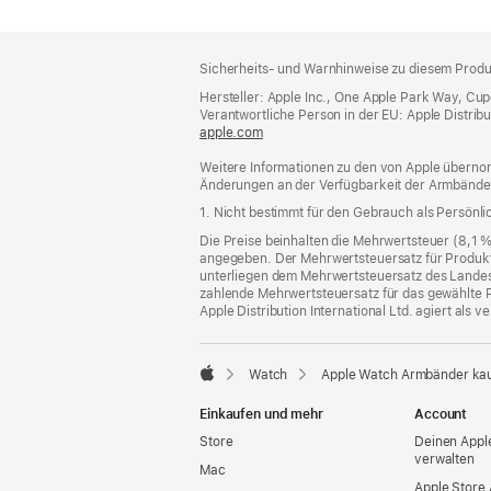
Footer
Fußnoten
Sicherheits- und Warnhinweise zu diesem Produk
Hersteller: Apple Inc., One Apple Park Way, Cu
Verantwortliche Person in der EU: Apple Distributio
apple.com
(öffnet
ein
Weitere Informationen zu den von Apple übernom
neues
Änderungen an der Verfügbarkeit der Armbände
Fenster)
1. Nicht bestimmt für den Gebrauch als Persönl
Die Preise beinhalten die Mehrwertsteuer (8,1 
angegeben. Der Mehrwertsteuersatz für Produkte
unterliegen dem Mehrwertsteuersatz des Landes od
zahlende Mehrwertsteuersatz für das gewählte P
Apple Distribution International Ltd. agiert als
Watch
Apple Watch Armbänder ka
Apple
Einkaufen und mehr
Account
Store
Deinen Appl
verwalten
Mac
Apple Store