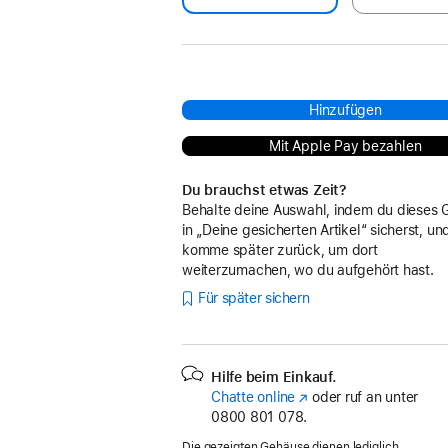
Hinzufügen
Mit Apple Pay bezahlen
Du brauchst etwas Zeit?
Behalte deine Auswahl, indem du dieses 
in „Deine gesicherten Artikel“ sicherst, un
komme später zurück, um dort
weiterzumachen, wo du aufgehört hast.
Für später sichern
Hilfe beim Einkauf.
Chatte online
(Öffnet
oder ruf an unter
0800 801 078.
ein
neues
Die gezeigten Gehäuse dienen lediglich