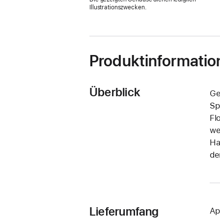
Fenster)
Illustrationszwecken.
Produktinformatio
Überblick
Ge
Sp
Fl
we
Ha
de
Lieferumfang
Ap