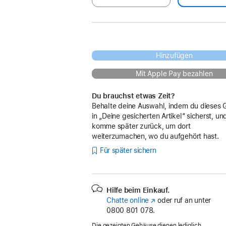
Hinzufügen
Mit Apple Pay bezahlen
Du brauchst etwas Zeit?
Behalte deine Auswahl, indem du dieses 
in „Deine gesicherten Artikel“ sicherst, un
komme später zurück, um dort
weiterzumachen, wo du aufgehört hast.
Für später sichern
Hilfe beim Einkauf.
Chatte online
(Öffnet
oder ruf an unter
0800 801 078.
ein
neues
Die gezeigten Gehäuse dienen lediglich