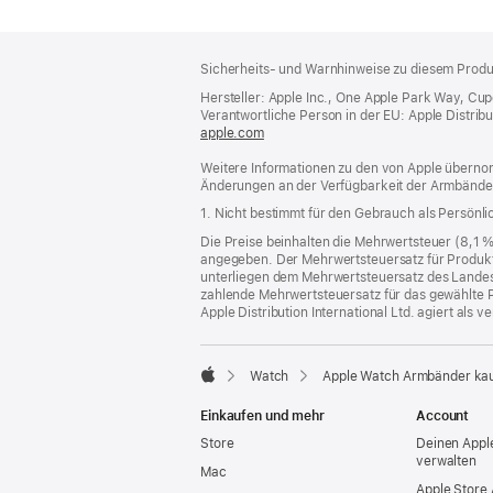
Footer
Fußnoten
Sicherheits- und Warnhinweise zu diesem Produk
Hersteller: Apple Inc., One Apple Park Way, Cu
Verantwortliche Person in der EU: Apple Distributio
apple.com
(öffnet
ein
Weitere Informationen zu den von Apple übernom
neues
Änderungen an der Verfügbarkeit der Armbände
Fenster)
1. Nicht bestimmt für den Gebrauch als Persönl
Die Preise beinhalten die Mehrwertsteuer (8,1 
angegeben. Der Mehrwertsteuersatz für Produkte
unterliegen dem Mehrwertsteuersatz des Landes od
zahlende Mehrwertsteuersatz für das gewählte P
Apple Distribution International Ltd. agiert als
Watch
Apple Watch Armbänder ka
Apple
Einkaufen und mehr
Account
Store
Deinen Appl
verwalten
Mac
Apple Store