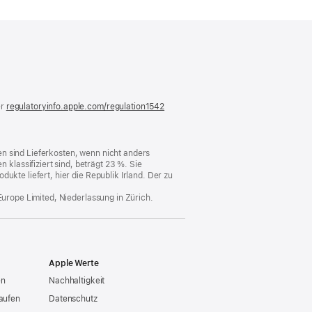
)
er
regulatoryinfo.apple.com/regulation1542
(öffnet
ein
neues
Fenster)
n sind Lieferkosten, wenn nicht anders
lassifiziert sind, beträgt 23 %. Sie
ukte liefert, hier die Republik Irland. Der zu
Europe Limited, Niederlassung in Zürich.
Apple Werte
en
Nachhaltigkeit
aufen
Datenschutz