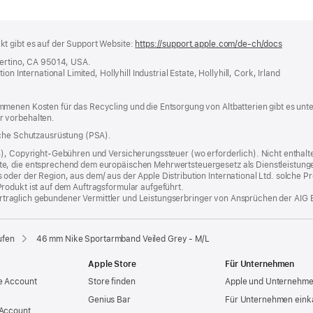
t gibt es auf der Support Website:
https://support.apple.com/de-ch/docs
(öffnet
ein
pertino, CA 95014, USA.
neues
n International Limited, Hollyhill Industrial Estate, Hollyhill, Cork, Irland
Fenster
menen Kosten für das Recycling und die Entsorgung von Altbatterien gibt es unt
r vorbehalten.
iche Schutzausrüstung (PSA).
%), Copyright-Gebühren und Versicherungssteuer (wo erforderlich). Nicht enthalte
, die entsprechend dem europäischen Mehrwertsteuergesetz als Dienstleistungen k
er der Region, aus dem/ aus der Apple Distribution International Ltd. solche Prod
rodukt ist auf dem Auftragsformular aufgeführt.
 vertraglich gebundener Vermittler und Leistungserbringer von Ansprüchen der AIG 
ufen
46 mm Nike Sportarmband Veiled Grey - M/L
Apple Store
Für Unternehmen
e Account
Store finden
Apple und Unternehm
Genius Bar
Für Unternehmen eink
 Account