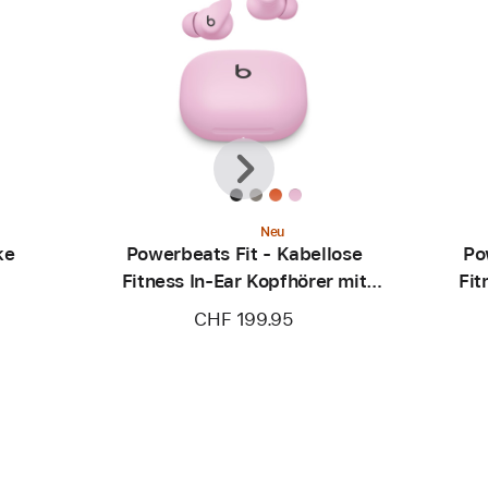
Zurück
Weiter
Neu
ke
Powerbeats Fit - Kabellose
Po
Fitness In-Ear Kopfhörer mit
Fit
sicherem Sitz - Powerpink
sic
CHF 199.95