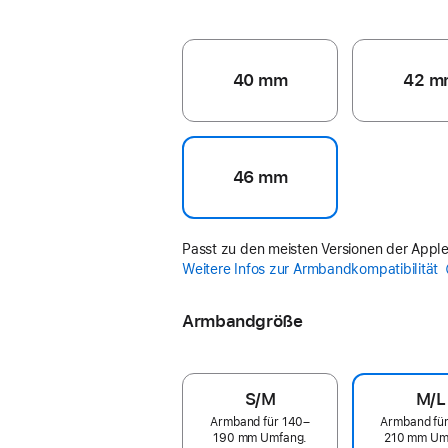
40 mm
42 m
46 mm
Passt zu den meisten Versionen der Appl
Weitere Infos zur Armbandkompatibilität
Armbandgröße
S/M
M/L
Armband für 140–
Armband fü
190 mm Umfang.
210 mm Um