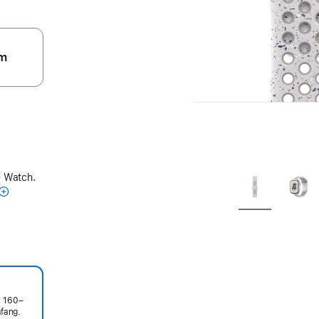
m
e Watch.
r 160–
fang.