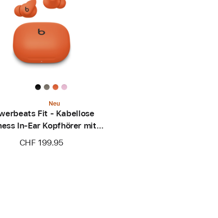
Neu
werbeats Fit - Kabellose
ness In-Ear Kopfhörer mit
herem Sitz - Knallorange
CHF 199.95