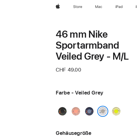
Apple
Store
Mac
iPad
46 mm Nike
Sportarmband
Veiled Grey - M/L
CHF 49.00
Farbe - Veiled Grey
Midnight
Alpenglow
Blue
Volt
Black
Pink
Ribbon
Splash
Veiled Grey
Gehäusegröße