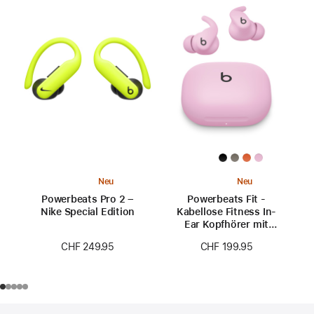
Neu
Neu
Powerbeats Pro 2 –
Powerbeats Fit -
Nike Special Edition
Kabellose Fitness In-
Ear Kopfhörer mit
sicherem Sitz -
CHF 249.95
CHF 199.95
Powerpink