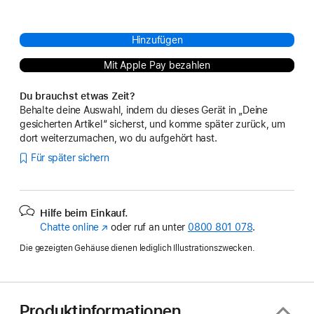
Hinzufügen
Mit Apple Pay bezahlen
Du brauchst etwas Zeit?
Behalte deine Auswahl, indem du dieses Gerät in „Deine
gesicherten Artikel“ sicherst, und komme später zurück, um
dort weiterzumachen, wo du aufgehört hast.
Für später sichern
Hilfe beim Einkauf.
Chatte online
(Öffnet
oder ruf an unter
0800 801 078
.
ein
Die gezeigten Gehäuse dienen lediglich Illustrationszwecken.
neues
Fenster)
Produktinformationen