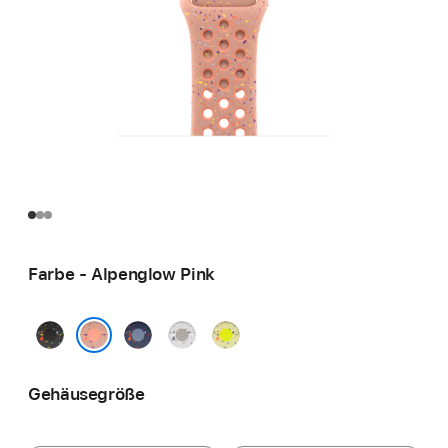
Farbe - Alpenglow Pink
Midnight
Blue
Veiled
Volt
Black
Ribbon
Grey
Splash
Alpenglow Pink
Gehäusegröße