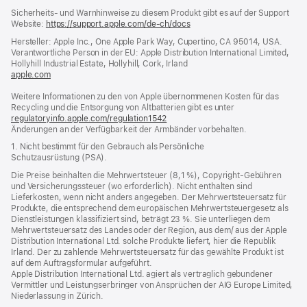
Footer
Fußnoten
Sicherheits- und Warnhinweise zu diesem Produkt gibt es auf der Support
Website:
https://support.apple.com/de-ch/docs
(öffnet
ein
Hersteller: Apple Inc., One Apple Park Way, Cupertino, CA 95014, USA.
neues
Verantwortliche Person in der EU: Apple Distribution International Limited,
Fenster)
Hollyhill Industrial Estate, Hollyhill, Cork, Irland
apple.com
(öffnet
ein
Weitere Informationen zu den von Apple übernommenen Kosten für das
neues
Recycling und die Entsorgung von Altbatterien gibt es unter
Fenster)
regulatoryinfo.apple.com/regulation1542
(öffnet
Änderungen an der Verfügbarkeit der Armbänder vorbehalten.
ein
neues
1. Nicht bestimmt für den Gebrauch als Persönliche
Fenster)
Schutzausrüstung (PSA).
Die Preise beinhalten die Mehrwertsteuer (8,1 %), Copyright-Gebühren
und Versicherungssteuer (wo erforderlich). Nicht enthalten sind
Lieferkosten, wenn nicht anders angegeben. Der Mehrwertsteuersatz für
Produkte, die entsprechend dem europäischen Mehrwertsteuergesetz als
Dienstleistungen klassifiziert sind, beträgt 23 %. Sie unterliegen dem
Mehrwertsteuersatz des Landes oder der Region, aus dem/ aus der Apple
Distribution International Ltd. solche Produkte liefert, hier die Republik
Irland. Der zu zahlende Mehrwertsteuersatz für das gewählte Produkt ist
auf dem Auftragsformular aufgeführt.
Apple Distribution International Ltd. agiert als vertraglich gebundener
Vermittler und Leistungserbringer von Ansprüchen der AIG Europe Limited,
Niederlassung in Zürich.