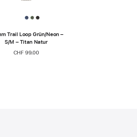
m Trail Loop Grün/Neon –
S/M – Titan Natur
CHF 99.00
)