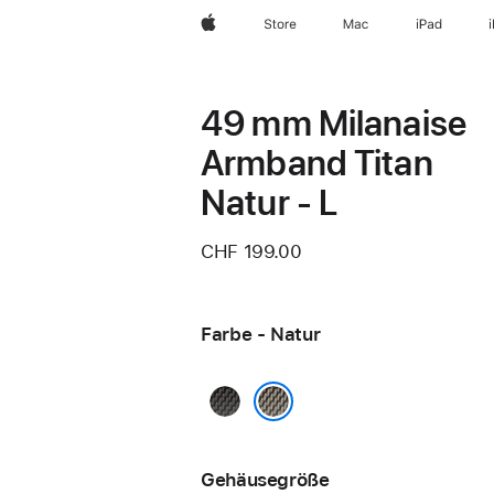
Apple
Store
Mac
iPad
49 mm Milanaise
Armband Titan
Natur ‑ L
CHF 199.00
Farbe - Natur
Schwarz
Natur
Gehäusegröße