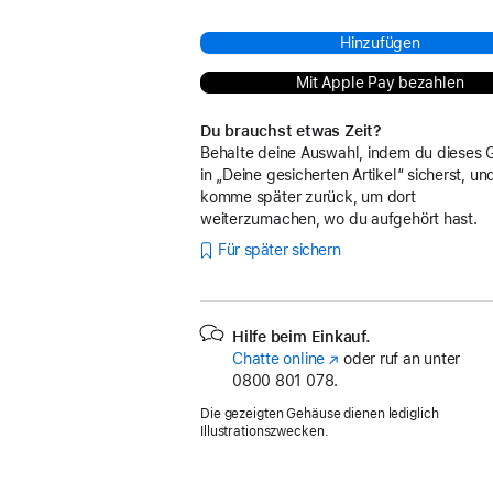
Hinzufügen
Mit Apple Pay bezahlen
Du brauchst etwas Zeit?
Behalte deine Auswahl, indem du dieses 
in „Deine gesicherten Artikel“ sicherst, un
komme später zurück, um dort
weiterzumachen, wo du aufgehört hast.
Für später sichern
Hilfe beim Einkauf.
Chatte online
(Öffnet
oder ruf an unter
0800 801 078.
ein
neues
Die gezeigten Gehäuse dienen lediglich
Fenster)
Illustrationszwecken.