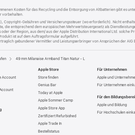
menen Kosten für das Recycling und die Entsorgung von Altbatterien gibt es unt
r vorbehalten.
%), Copyright-Gebühren und Versicherungssteuer (wo erforderlich). Nicht enthalte
, die entsprechend dem europäischen Mehrwertsteuergesetz als Dienstleistungen k
er der Region, aus dem/ aus der Apple Distribution International Ltd. solche Prod
rodukt ist auf dem Auftragsformular aufgeführt.
 vertraglich gebundener Vermittler und Leistungserbringer von Ansprüchen der AIG 
ufen
49 mm Milanaise Armband Titan Natur ‑ L
Apple Store
Für Unternehmen
e Account
Store finden
Apple und Unternehm
Genius Bar
Für Unternehmen eink
 Account
Today at Apple
Für den Bildungsbere
Apple Sommer Camp
Apple und Bildung
Apple Store App
g
Für Hochschulen eink
Zertifiziert Refurbished
Apple Trade In
Bestellstatus