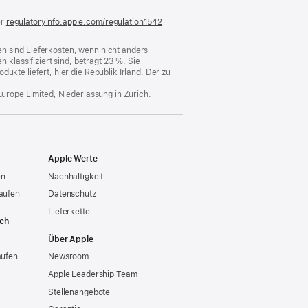
er
regulatoryinfo.apple.com/regulation1542
(öffnet
ein
neues
n sind Lieferkosten, wenn nicht anders
Fenster)
lassifiziert sind, beträgt 23 %. Sie
ukte liefert, hier die Republik Irland. Der zu
Europe Limited, Niederlassung in Zürich.
Apple Werte
en
Nachhaltigkeit
aufen
Datenschutz
Lieferkette
ich
Über Apple
aufen
Newsroom
Apple Leadership Team
Stellenangebote