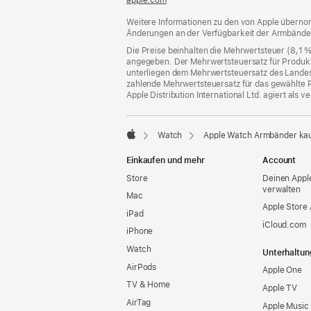
ein
Weitere Informationen zu den von Apple übernom
neues
Änderungen an der Verfügbarkeit der Armbände
Fenster)
Die Preise beinhalten die Mehrwertsteuer (8,1 
angegeben. Der Mehrwertsteuersatz für Produkte
unterliegen dem Mehrwertsteuersatz des Landes od
zahlende Mehrwertsteuersatz für das gewählte P
Apple Distribution International Ltd. agiert als
Watch
Apple Watch Armbänder ka
Apple
Einkaufen und mehr
Account
Store
Deinen Appl
verwalten
Mac
Apple Store
iPad
iCloud.com
iPhone
Watch
Unterhaltun
AirPods
Apple One
TV & Home
Apple TV
AirTag
Apple Music