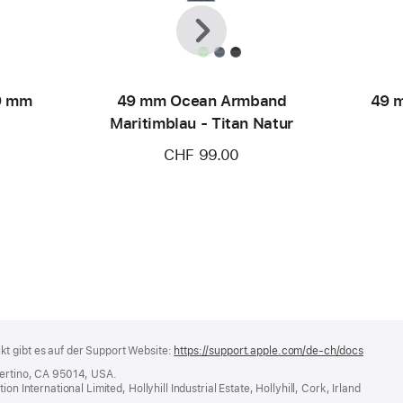
Zurück
Weiter
9 mm
49 mm Ocean Armband
49 m
t
Maritimblau - Titan Natur
CHF 99.00
t gibt es auf der Support Website:
https://support.apple.com/de-ch/docs
(öffnet
ein
pertino, CA 95014, USA.
neues
n International Limited, Hollyhill Industrial Estate, Hollyhill, Cork, Irland
Fenster