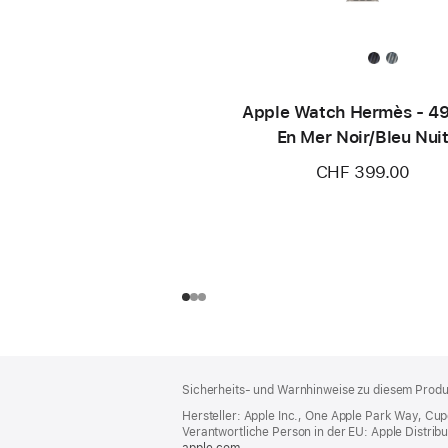
Apple Watch Hermès - 4
En Mer Noir/Bleu Nui
CHF 399.00
Footer
Fußnoten
Sicherheits- und Warnhinweise zu diesem Produk
Hersteller: Apple Inc., One Apple Park Way, Cu
Verantwortliche Person in der EU: Apple Distributio
apple.com
(öffnet