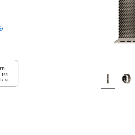
um
r 155–
fang.