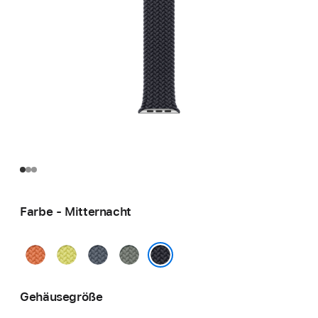
Farbe - Mitternacht
Kurkuma
Neongelb
Maritimblau
Grüngrau
Mitternacht
Gehäusegröße