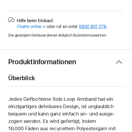
Hilfe beim Einkauf.
Chatte online
(Öffnet
oder ruf an unter
0800 801 078
.
ein
Die gezeigten Gehäuse dienen lediglich Illustrationszwecken.
neues
Fenster)
Produktinformationen
Überblick
Jedes Geflochtene Solo Loop Armband hat ein
einzig­artiges dehn­bares Design, ist unglaublich
bequem und kann ganz einfach an‑ und ausge­
zogen werden. Es wird gefertigt, indem
16.000 Fäden aus recyceltem Polyester­garn mit