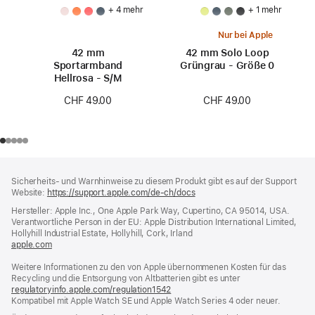
+ 4 mehr
+ 1 mehr
Nur bei Apple
42 mm
42 mm Solo Loop
Sportarmband
Grüngrau - Größe 0
Hellrosa - S/M
CHF 49.00
CHF 49.00
Footer
Fußnoten
Sicherheits- und Warnhinweise zu diesem Produkt gibt es auf der Support
Website:
https://support.apple.com/de-ch/docs
(öffnet
ein
Hersteller: Apple Inc., One Apple Park Way, Cupertino, CA 95014, USA.
neues
Verantwortliche Person in der EU: Apple Distribution International Limited,
Fenster)
Hollyhill Industrial Estate, Hollyhill, Cork, Irland
apple.com
(öffnet
ein
Weitere Informationen zu den von Apple übernommenen Kosten für das
neues
Recycling und die Entsorgung von Altbatterien gibt es unter
Fenster)
regulatoryinfo.apple.com/regulation1542
(öffnet
Kompatibel mit Apple Watch SE und Apple Watch Series 4 oder neuer.
ein
neues