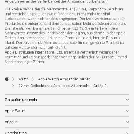
Änderungen an der Verfügbarkeit der Armbänder vorbehalten.
Fenster)
Die Preise beinhalten die Mehrwertsteuer (8,1 %), Copyright-Gebühren
und Versicherungssteuer (wo erforderlich). Nicht enthalten sind
Lieferkosten, wenn nicht anders angegeben. Der Mehrwertsteuersatz für
Produkte, die entsprechend dem europäischen Mehrwertsteuergesetz als
Dienstleistungen klassifiziert sind, beträgt 23 %. Sie unterliegen dem
Mehrwertsteuersatz des Landes oder der Region, aus dem/ aus der Apple
Distribution International Ltd. solche Produkte liefert, hier die Republik
Irland. Der zu zahlende Mehrwertsteuersatz für das gewählte Produkt ist
auf dem Auftragsformular aufgeführt.
Apple Distribution International Ltd. agiert als vertraglich gebundener
Vermittler und Leistungserbringer von Ansprüchen der AIG Europe Limited,
Niederlassung in Zürich.
Watch
Apple Watch Armbänder kaufen
Apple
42 mm Geflochtenes Solo Loop Mitternacht – Größe 2
Einkaufen und mehr
Apple Wallet
Account
Unterhaltung