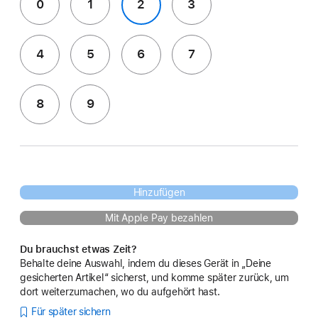
0
1
2
3
4
5
6
7
8
9
Hinzufügen
Mit Apple Pay bezahlen
Du brauchst etwas Zeit?
Behalte deine Auswahl, indem du dieses Gerät in „Deine
gesicherten Artikel“ sicherst, und komme später zurück, um
dort weiterzumachen, wo du aufgehört hast.
Für später sichern