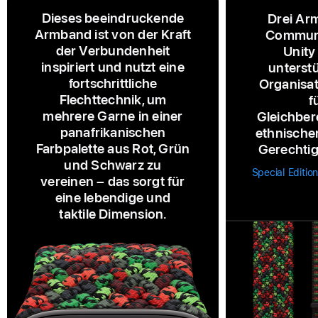
Dieses beeindruckende
Drei Ar
Armband ist von der Kraft
Communi
der Verbundenheit
Unity
inspiriert und nutzt eine
unterstü
fortschrittliche
Organisat
Flechttechnik, um
f
mehrere Garne in einer
Gleichber
panafrikanischen
ethnische
Farbpalette aus Rot, Grün
Gerechtig
und Schwarz zu
Special Editi
vereinen – das sorgt für
eine lebendige und
taktile Dimension.