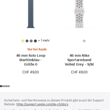
+ 1 mehr
Nur bei Apple
46 mm Solo Loop
46 mm Nike
Maritimblau -
Sportarmband
Größe 0
Veiled Grey - S/M
CHF 49.00
CHF 49.00
Footer
Fußnoten
Sicherheits- und Warnhinweise zu diesem Produkt gibt es auf der Support
Website:
https://support.apple.com/de-ch/docs
(öffnet
ein