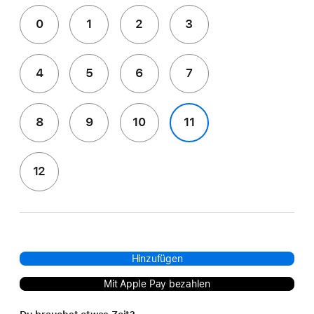
0
1
2
3
4
5
6
7
8
9
10
11
12
Hinzufügen
Mit Apple Pay bezahlen