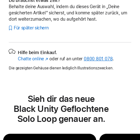
Du brauchst etwas Zeit?
Behalte deine Auswahl, indem du dieses Gerät in „Deine
gesicherten Artikel“ sicherst, und komme später zurück, um
dort weiterzumachen, wo du aufgehört hast.
Für später sichern
Hilfe beim Einkauf.
Chatte online
(Öffnet
oder ruf an unter
0800 801 078
.
ein
Die gezeigten Gehäuse dienen lediglich Illustrationszwecken.
neues
Fenster)
Sieh dir das neue
Black Unity Geflochtene
Solo Loop genauer an.