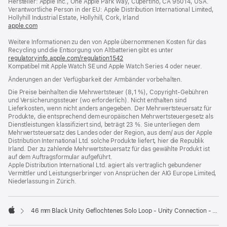
Hersteller: Apple Inc., One Apple Park Way, Cupertino, CA 95014, USA.
neues
Verantwortliche Person in der EU: Apple Distribution International Limited,
Fenster)
Hollyhill Industrial Estate, Hollyhill, Cork, Irland
apple.com
(öffnet
ein
Weitere Informationen zu den von Apple übernommenen Kosten für das
neues
Recycling und die Entsorgung von Altbatterien gibt es unter
Fenster)
regulatoryinfo.apple.com/regulation1542
(öffnet
Kompatibel mit Apple Watch SE und Apple Watch Series 4 oder neuer.
ein
neues
Änderungen an der Verfügbarkeit der Armbänder vorbehalten.
Fenster)
Die Preise beinhalten die Mehrwertsteuer (8,1 %), Copyright-Gebühren
und Versicherungssteuer (wo erforderlich). Nicht enthalten sind
Lieferkosten, wenn nicht anders angegeben. Der Mehrwertsteuersatz für
Produkte, die entsprechend dem europäischen Mehrwertsteuergesetz als
Dienstleistungen klassifiziert sind, beträgt 23 %. Sie unterliegen dem
Mehrwertsteuersatz des Landes oder der Region, aus dem/ aus der Apple
Distribution International Ltd. solche Produkte liefert, hier die Republik
Irland. Der zu zahlende Mehrwertsteuersatz für das gewählte Produkt ist
auf dem Auftragsformular aufgeführt.
Apple Distribution International Ltd. agiert als vertraglich gebundener
Vermittler und Leistungserbringer von Ansprüchen der AIG Europe Limited,
Niederlassung in Zürich.
46 mm Black Unity Geflochtenes Solo Loop - Unity Connection - Größe 11
Apple