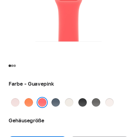
Farbe - Guavepink
Hellrosa
Clementine
Maritimblau
Polarstern
Schwarz
Steingrau
Blassrosa
Guavepink
Gehäusegröße