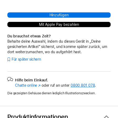
Hinzufügen
Mit Apple Pay bezahlen
Du brauchst etwas Zeit?
Behalte deine Auswahl, indem du dieses Gerät in „Deine
gesicherten Artikel“ sicherst, und komme später zurück, um
dort weiterzumachen, wo du aufgehört hast.
Für später sichern
Hilfe beim Einkauf.
Chatte online
(Öffnet
oder ruf an unter
0800 801 078
.
ein
Die gezeigten Gehäuse dienen lediglich Illustrationszwecken.
neues
Fenster)
Produktinformationen