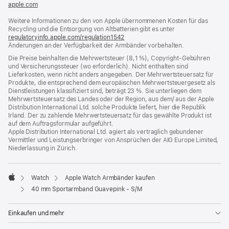
apple.com
(öffnet
ein
Weitere Informationen zu den von Apple übernommenen Kosten für das
neues
Recycling und die Entsorgung von Altbatterien gibt es unter
Fenster)
regulatoryinfo.apple.com/regulation1542
(öffnet
Änderungen an der Verfügbarkeit der Armbänder vorbehalten.
ein
neues
Die Preise beinhalten die Mehrwertsteuer (8,1 %), Copyright-Gebühren
Fenster)
und Versicherungssteuer (wo erforderlich). Nicht enthalten sind
Lieferkosten, wenn nicht anders angegeben. Der Mehrwertsteuersatz für
Produkte, die entsprechend dem europäischen Mehrwertsteuergesetz als
Dienstleistungen klassifiziert sind, beträgt 23 %. Sie unterliegen dem
Mehrwertsteuersatz des Landes oder der Region, aus dem/ aus der Apple
Distribution International Ltd. solche Produkte liefert, hier die Republik
Irland. Der zu zahlende Mehrwertsteuersatz für das gewählte Produkt ist
auf dem Auftragsformular aufgeführt.
Apple Distribution International Ltd. agiert als vertraglich gebundener
Vermittler und Leistungserbringer von Ansprüchen der AIG Europe Limited,
Niederlassung in Zürich.
Watch
Apple Watch Armbänder kaufen
Apple
40 mm Sportarmband Guavepink - S/M
Einkaufen und mehr