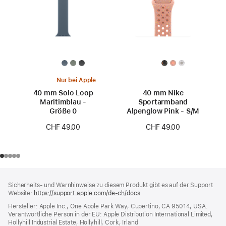
Nur bei Apple
40 mm Solo Loop
40 mm Nike
Maritimblau -
Sportarmband
Größe 0
Alpenglow Pink - S/M
CHF 49.00
CHF 49.00
Footer
Fußnoten
Sicherheits- und Warnhinweise zu diesem Produkt gibt es auf der Support
Website:
https://support.apple.com/de-ch/docs
(öffnet
ein
Hersteller: Apple Inc., One Apple Park Way, Cupertino, CA 95014, USA.
neues
Verantwortliche Person in der EU: Apple Distribution International Limited,
Fenster)
Hollyhill Industrial Estate, Hollyhill, Cork, Irland