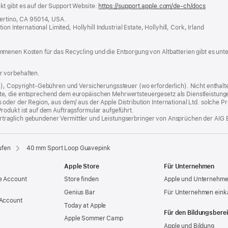
t gibt es auf der Support Website:
https://support.apple.com/de-ch/docs
(öffnet
ein
pertino, CA 95014, USA.
neues
n International Limited, Hollyhill Industrial Estate, Hollyhill, Cork, Irland
Fenster
menen Kosten für das Recycling und die Entsorgung von Altbatterien gibt es unt
r vorbehalten.
%), Copyright-Gebühren und Versicherungssteuer (wo erforderlich). Nicht enthalte
, die entsprechend dem europäischen Mehrwertsteuergesetz als Dienstleistungen k
er der Region, aus dem/ aus der Apple Distribution International Ltd. solche Prod
rodukt ist auf dem Auftragsformular aufgeführt.
 vertraglich gebundener Vermittler und Leistungserbringer von Ansprüchen der AIG 
ufen
40 mm Sport Loop Guavepink
Apple Store
Für Unternehmen
e Account
Store finden
Apple und Unternehm
Genius Bar
Für Unternehmen eink
 Account
Today at Apple
Für den Bildungsbere
Apple Sommer Camp
Apple und Bildung