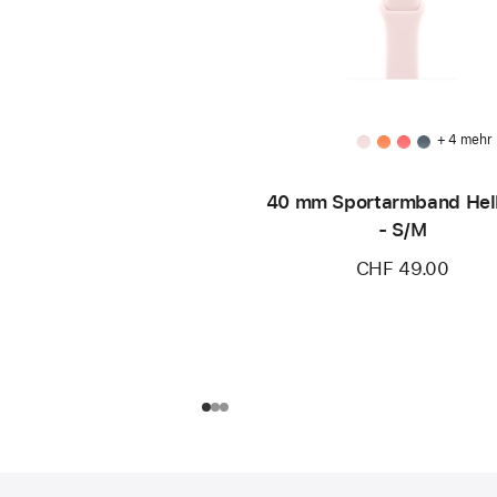
+ 4 mehr
40 mm Sportarmband Hel
- S/M
CHF 49.00
Footer