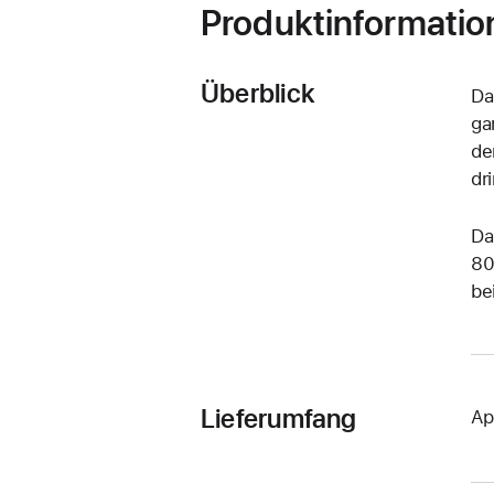
Produktinformatio
Überblick
Da
ga
de
dr
Da
80
be
Lieferumfang
Ap