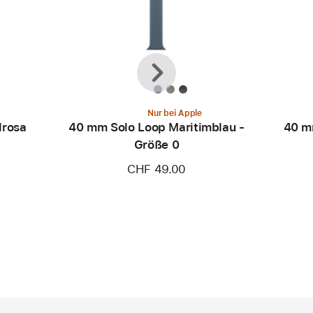
Zurück
Weiter
Nur bei Apple
lrosa
40 mm Solo Loop Maritimblau -
40 m
Größe 0
CHF 49.00