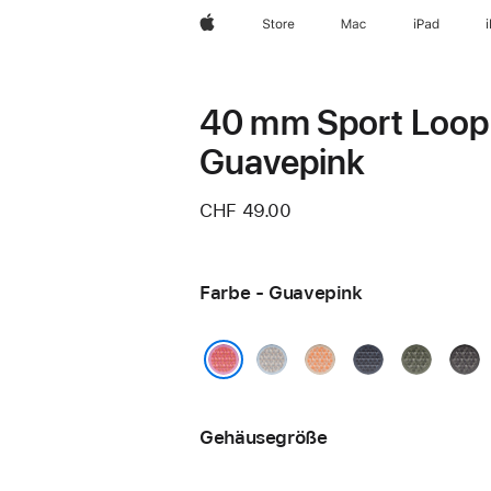
Apple
Store
Mac
iPad
40 mm Sport Loop
Guavepink
CHF 49.00
Farbe - Guavepink
Graublau
Cantaloupe
Maritimblau
Waldgrün
Dunk
Guavepink
Gehäusegröße