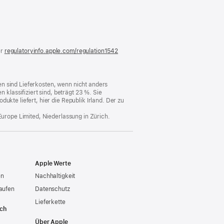
)
er
regulatoryinfo.apple.com/regulation1542
(öffnet
ein
neues
Fenster)
n sind Lieferkosten, wenn nicht anders
lassifiziert sind, beträgt 23 %. Sie
ukte liefert, hier die Republik Irland. Der zu
Europe Limited, Niederlassung in Zürich.
Apple Werte
en
Nachhaltigkeit
aufen
Datenschutz
Lieferkette
ich
Über Apple