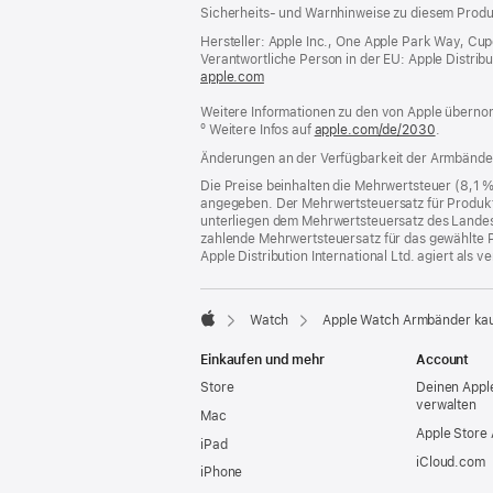
Fußnoten
Sicherheits- und Warnhinweise zu diesem Produk
Hersteller: Apple Inc., One Apple Park Way, Cu
Verantwortliche Person in der EU: Apple Distributio
apple.com
(öffnet
ein
Weitere Informationen zu den von Apple übernom
neues
º Weitere Infos auf
Fenster)
apple.com/de/2030
.
Änderungen an der Verfügbarkeit der Armbände
Die Preise beinhalten die Mehrwertsteuer (8,1 
angegeben. Der Mehrwertsteuersatz für Produkte
unterliegen dem Mehrwertsteuersatz des Landes od
zahlende Mehrwertsteuersatz für das gewählte P
Apple Distribution International Ltd. agiert als
Watch
Apple Watch Armbänder ka
Apple
Einkaufen und mehr
Account
Store
Deinen Appl
verwalten
Mac
Apple Store
iPad
iCloud.com
iPhone