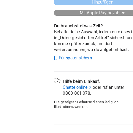
Hinzufügen
Mit Apple Pay bezahlen
Du brauchst etwas Zeit?
Behalte deine Auswahl, indem du dieses 
in „Deine gesicherten Artikel“ sicherst, un
komme später zurück, um dort
weiterzumachen, wo du aufgehört hast.
Für später sichern
Hilfe beim Einkauf.
Chatte online
(Öffnet
oder ruf an unter
0800 801 078.
ein
neues
Die gezeigten Gehäuse dienen lediglich
Fenster)
Illustrationszwecken.