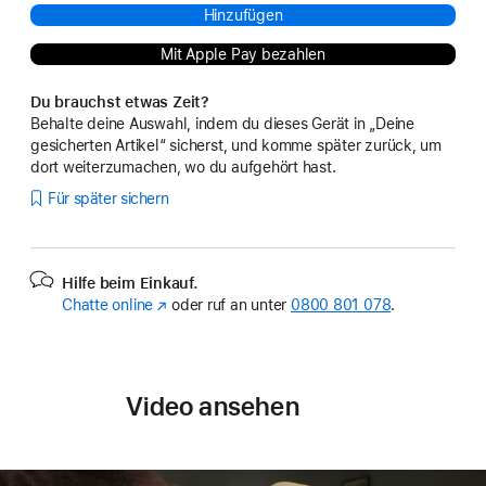
Hinzufügen
Mit Apple Pay bezahlen
Du brauchst etwas Zeit?
Behalte deine Auswahl, indem du dieses Gerät in „Deine
gesicherten Artikel“ sicherst, und komme später zurück, um
dort weiterzumachen, wo du aufgehört hast.
Für später sichern
Hilfe beim Einkauf.
Chatte online
(Öffnet
oder ruf an unter
0800 801 078
.
ein
neues
Fenster)
Video ansehen