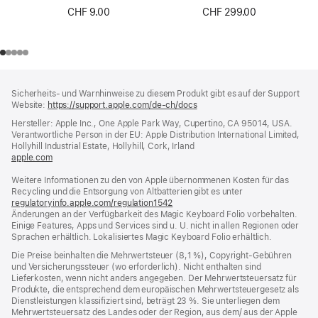
(Schweiz) - Weiß
CHF 9.00
CHF 299.00
Footer
Fußnoten
Sicherheits- und Warnhinweise zu diesem Produkt gibt es auf der Support
Website:
https://support.apple.com/de-ch/docs
(öffnet
ein
Hersteller: Apple Inc., One Apple Park Way, Cupertino, CA 95014, USA.
neues
Verantwortliche Person in der EU: Apple Distribution International Limited,
Fenster)
Hollyhill Industrial Estate, Hollyhill, Cork, Irland
apple.com
(öffnet
ein
Weitere Informationen zu den von Apple übernommenen Kosten für das
neues
Recycling und die Entsorgung von Altbatterien gibt es unter
Fenster)
regulatoryinfo.apple.com/regulation1542
(öffnet
Änderungen an der Verfügbarkeit des Magic Keyboard Folio vorbehalten.
ein
Einige Features, Apps und Services sind u. U. nicht in allen Regionen oder
neues
Sprachen erhältlich. Lokalisiertes Magic Keyboard Folio erhältlich.
Fenster)
Die Preise beinhalten die Mehrwertsteuer (8,1 %), Copyright-Gebühren
und Versicherungssteuer (wo erforderlich). Nicht enthalten sind
Lieferkosten, wenn nicht anders angegeben. Der Mehrwertsteuersatz für
Produkte, die entsprechend dem europäischen Mehrwertsteuergesetz als
Dienstleistungen klassifiziert sind, beträgt 23 %. Sie unterliegen dem
Mehrwertsteuersatz des Landes oder der Region, aus dem/ aus der Apple