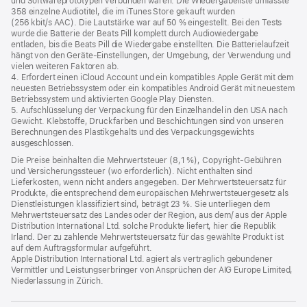
und Softwareprototypen verbunden waren. Die Wiedergabeliste umfasste
358 einzelne Audiotitel, die im iTunes Store gekauft wurden
(256 kbit/s AAC). Die Lautstärke war auf 50 % eingestellt. Bei den Tests
wurde die Batterie der Beats Pill komplett durch Audiowiedergabe
entladen, bis die Beats Pill die Wiedergabe einstellten. Die Batterielaufzeit
hängt von den Geräte-Einstellungen, der Umgebung, der Verwendung und
vielen weiteren Faktoren ab.
4. Erfordert einen iCloud Account und ein kompatibles Apple Gerät mit dem
neuesten Betriebssystem oder ein kompatibles Android Gerät mit neuestem
Betriebssystem und aktivierten Google Play Diensten.
5. Aufschlüsselung der Verpackung für den Einzelhandel in den USA nach
Gewicht. Klebstoffe, Druckfarben und Beschichtungen sind von unseren
Berechnungen des Plastikgehalts und des Verpackungsgewichts
ausgeschlossen.
Die Preise beinhalten die Mehrwertsteuer (8,1 %), Copyright-Gebühren
und Versicherungssteuer (wo erforderlich). Nicht enthalten sind
Lieferkosten, wenn nicht anders angegeben. Der Mehrwertsteuersatz für
Produkte, die entsprechend dem europäischen Mehrwertsteuergesetz als
Dienstleistungen klassifiziert sind, beträgt 23 %. Sie unterliegen dem
Mehrwertsteuersatz des Landes oder der Region, aus dem/ aus der Apple
Distribution International Ltd. solche Produkte liefert, hier die Republik
Irland. Der zu zahlende Mehrwertsteuersatz für das gewählte Produkt ist
auf dem Auftragsformular aufgeführt.
Apple Distribution International Ltd. agiert als vertraglich gebundener
Vermittler und Leistungserbringer von Ansprüchen der AIG Europe Limited,
Niederlassung in Zürich.