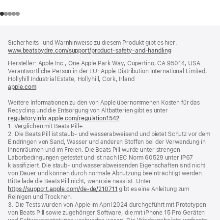
Footer
Fußnoten
Sicherheits- und Warnhinweise zu diesem Produkt gibt es hier:
www.beatsbydre.com/support/product-safety-and-handling
(öffnet
ein
Hersteller: Apple Inc., One Apple Park Way, Cupertino, CA 95014, USA.
neues
Verantwortliche Person in der EU: Apple Distribution International Limited,
Fenster)
Hollyhill Industrial Estate, Hollyhill, Cork, Irland
apple.com
(öffnet
ein
Weitere Informationen zu den von Apple übernommenen Kosten für das
neues
Recycling und die Entsorgung von Altbatterien gibt es unter
Fenster)
regulatoryinfo.apple.com/regulation1542
(öffnet
1. Verglichen mit Beats Pill+.
ein
2. Die Beats Pill ist staub- und wasserabweisend und bietet Schutz vor dem
neues
Eindringen von Sand, Wasser und anderen Stoffen bei der Verwendung in
Fenster)
Innenräumen und im Freien. Die Beats Pill wurde unter strengen
Laborbedingungen getestet und ist nach IEC Norm 60529 unter IP67
klassifiziert. Die staub- und wasserabweisenden Eigenschaften sind nicht
von Dauer und können durch normale Abnutzung beeinträchtigt werden.
Bitte lade die Beats Pill nicht, wenn sie nass ist. Unter
https://support.apple.com/de-de/210711
gibt es eine Anleitung zum
Reinigen und Trocknen.
3. Die Tests wurden von Apple im April 2024 durchgeführt mit Prototypen
von Beats Pill sowie zugehöriger Software, die mit iPhone 15 Pro Geräten