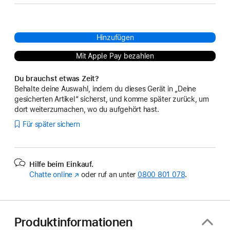
Hinzufügen
Mit Apple Pay bezahlen
Du brauchst etwas Zeit?
Behalte deine Auswahl, indem du dieses Gerät in „Deine
gesicherten Artikel“ sicherst, und komme später zurück, um
dort weiterzumachen, wo du aufgehört hast.
Für später sichern
Hilfe beim Einkauf.
Chatte online
(Öffnet
oder ruf an unter
0800 801 078
.
ein
neues
Fenster)
Produktinformationen