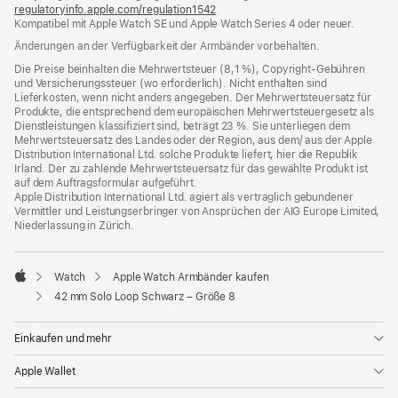
regulatoryinfo.apple.com/regulation1542
(öffnet
Kompatibel mit Apple Watch SE und Apple Watch Series 4 oder neuer.
ein
neues
Änderungen an der Verfügbarkeit der Armbänder vorbehalten.
Fenster)
Die Preise beinhalten die Mehrwertsteuer (8,1 %), Copyright-Gebühren
und Versicherungssteuer (wo erforderlich). Nicht enthalten sind
Lieferkosten, wenn nicht anders angegeben. Der Mehrwertsteuersatz für
Produkte, die entsprechend dem europäischen Mehrwertsteuergesetz als
Dienstleistungen klassifiziert sind, beträgt 23 %. Sie unterliegen dem
Mehrwertsteuersatz des Landes oder der Region, aus dem/ aus der Apple
Distribution International Ltd. solche Produkte liefert, hier die Republik
Irland. Der zu zahlende Mehrwertsteuersatz für das gewählte Produkt ist
auf dem Auftragsformular aufgeführt.
Apple Distribution International Ltd. agiert als vertraglich gebundener
Vermittler und Leistungserbringer von Ansprüchen der AIG Europe Limited,
Niederlassung in Zürich.
Watch
Apple Watch Armbänder kaufen
Apple
42 mm Solo Loop Schwarz – Größe 8
Einkaufen und mehr
Apple Wallet