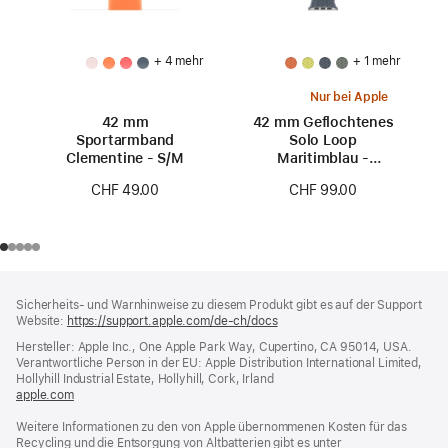
+ 4 mehr
+ 1 mehr
Nur bei Apple
42 mm
42 mm Geflochtenes
Sportarmband
Solo Loop
Clementine - S/M
Maritimblau -
Größe 0
CHF 49.00
CHF 99.00
Footer
Fußnoten
Sicherheits- und Warnhinweise zu diesem Produkt gibt es auf der Support
Website:
https://support.apple.com/de-ch/docs
(öffnet
ein
Hersteller: Apple Inc., One Apple Park Way, Cupertino, CA 95014, USA.
neues
Verantwortliche Person in der EU: Apple Distribution International Limited,
Fenster)
Hollyhill Industrial Estate, Hollyhill, Cork, Irland
apple.com
(öffnet
ein
Weitere Informationen zu den von Apple übernommenen Kosten für das
neues
Recycling und die Entsorgung von Altbatterien gibt es unter
Fenster)