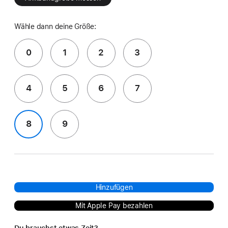
Wähle dann deine Größe:
0
1
2
3
4
5
6
7
8
9
Hinzufügen
Mit Apple Pay bezahlen
Du brauchst etwas Zeit?