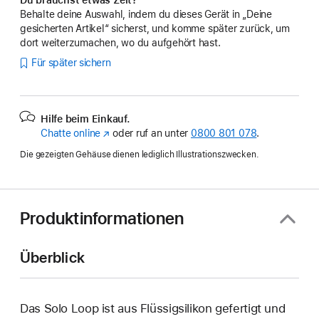
Behalte deine Auswahl, indem du dieses Gerät in „Deine
gesicherten Artikel“ sicherst, und komme später zurück, um
dort weiterzumachen, wo du aufgehört hast.
Für später sichern
Hilfe beim Einkauf.
Chatte online
(Öffnet
oder ruf an unter
0800 801 078
.
ein
Die gezeigten Gehäuse dienen lediglich Illustrationszwecken.
neues
Fenster)
Produktinformationen
Überblick
Das Solo Loop ist aus Flüssigsilikon gefertigt und