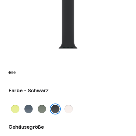
Farbe - Schwarz
Neongelb
Maritimblau
Grüngrau
Blassrosa
Schwarz
Gehäusegröße