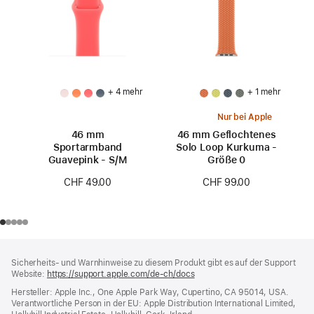
+ 4 mehr
+ 1 mehr
Nur bei Apple
46 mm
46 mm Geflochtenes
Sportarmband
Solo Loop Kurkuma -
Guavepink - S/M
Größe 0
CHF 49.00
CHF 99.00
Footer
Fußnoten
Sicherheits- und Warnhinweise zu diesem Produkt gibt es auf der Support
Website:
https://support.apple.com/de-ch/docs
(öffnet
ein
Hersteller: Apple Inc., One Apple Park Way, Cupertino, CA 95014, USA.
neues
Verantwortliche Person in der EU: Apple Distribution International Limited,
Fenster)