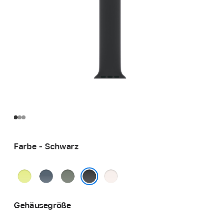
Farbe - Schwarz
Neongelb
Maritimblau
Grüngrau
Blassrosa
Schwarz
Gehäusegröße