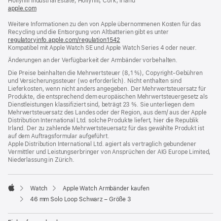
Hollyhill Industrial Estate, Hollyhill, Cork, Irland
apple.com
(öffnet
ein
Weitere Informationen zu den von Apple übernommenen Kosten für das
neues
Recycling und die Entsorgung von Altbatterien gibt es unter
Fenster)
regulatoryinfo.apple.com/regulation1542
(öffnet
Kompatibel mit Apple Watch SE und Apple Watch Series 4 oder neuer.
ein
neues
Änderungen an der Verfügbarkeit der Armbänder vorbehalten.
Fenster)
Die Preise beinhalten die Mehrwertsteuer (8,1 %), Copyright-Gebühren
und Versicherungssteuer (wo erforderlich). Nicht enthalten sind
Lieferkosten, wenn nicht anders angegeben. Der Mehrwertsteuersatz für
Produkte, die entsprechend dem europäischen Mehrwertsteuergesetz als
Dienstleistungen klassifiziert sind, beträgt 23 %. Sie unterliegen dem
Mehrwertsteuersatz des Landes oder der Region, aus dem/ aus der Apple
Distribution International Ltd. solche Produkte liefert, hier die Republik
Irland. Der zu zahlende Mehrwertsteuersatz für das gewählte Produkt ist
auf dem Auftragsformular aufgeführt.
Apple Distribution International Ltd. agiert als vertraglich gebundener
Vermittler und Leistungserbringer von Ansprüchen der AIG Europe Limited,
Niederlassung in Zürich.
Watch
Apple Watch Armbänder kaufen
Apple
46 mm Solo Loop Schwarz – Größe 3