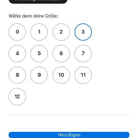
Wähle dann deine Größe:
0
1
2
3
4
5
6
7
8
9
10
11
12
Hinzufügen