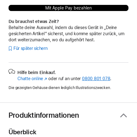
Mit Apple Pay bezahlen
Du brauchst etwas Zeit?
Behalte deine Auswahl, indem du dieses Gerät in „Deine
gesicherten Artikel“ sicherst, und komme später zurück, um
dort weiterzumachen, wo du aufgehört hast.
Für später sichern
Hilfe beim Einkauf.
Chatte online
(Öffnet
oder ruf an unter
0800 801 078
.
ein
Die gezeigten Gehäuse dienen lediglich Illustrationszwecken.
neues
Fenster)
Produktinformationen
Überblick