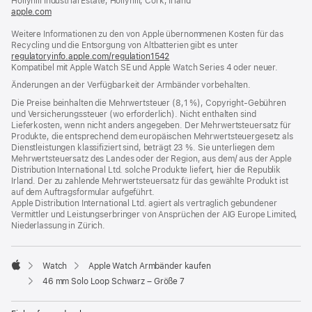
Hollyhill Industrial Estate, Hollyhill, Cork, Irland
apple.com
(öffnet
ein
Weitere Informationen zu den von Apple übernommenen Kosten für das
neues
Recycling und die Entsorgung von Altbatterien gibt es unter
Fenster)
regulatoryinfo.apple.com/regulation1542
(öffnet
Kompatibel mit Apple Watch SE und Apple Watch Series 4 oder neuer.
ein
neues
Änderungen an der Verfügbarkeit der Armbänder vorbehalten.
Fenster)
Die Preise beinhalten die Mehrwertsteuer (8,1 %), Copyright-Gebühren
und Versicherungssteuer (wo erforderlich). Nicht enthalten sind
Lieferkosten, wenn nicht anders angegeben. Der Mehrwertsteuersatz für
Produkte, die entsprechend dem europäischen Mehrwertsteuergesetz als
Dienstleistungen klassifiziert sind, beträgt 23 %. Sie unterliegen dem
Mehrwertsteuersatz des Landes oder der Region, aus dem/ aus der Apple
Distribution International Ltd. solche Produkte liefert, hier die Republik
Irland. Der zu zahlende Mehrwertsteuersatz für das gewählte Produkt ist
auf dem Auftragsformular aufgeführt.
Apple Distribution International Ltd. agiert als vertraglich gebundener
Vermittler und Leistungserbringer von Ansprüchen der AIG Europe Limited,
Niederlassung in Zürich.
Watch
Apple Watch Armbänder kaufen
Apple
46 mm Solo Loop Schwarz – Größe 7