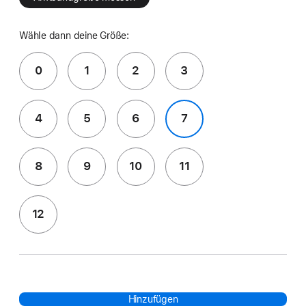
Wähle dann deine Größe:
0
1
2
3
4
5
6
7
8
9
10
11
12
Hinzufügen