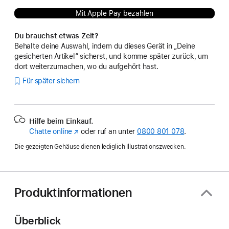
Mit Apple Pay bezahlen
Du brauchst etwas Zeit?
Behalte deine Auswahl, indem du dieses Gerät in „Deine
gesicherten Artikel“ sicherst, und komme später zurück, um
dort weiterzumachen, wo du aufgehört hast.
Für später sichern
Hilfe beim Einkauf.
Chatte online
(Öffnet
oder ruf an unter
0800 801 078
.
ein
Die gezeigten Gehäuse dienen lediglich Illustrationszwecken.
neues
Fenster)
Produktinformationen
Überblick