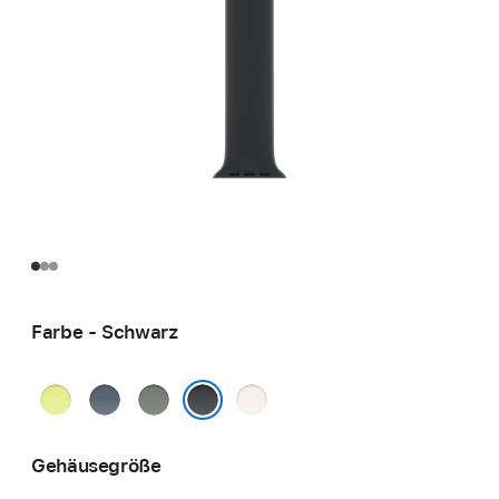
Farbe - Schwarz
Neongelb
Maritimblau
Grüngrau
Blassrosa
Schwarz
Gehäusegröße