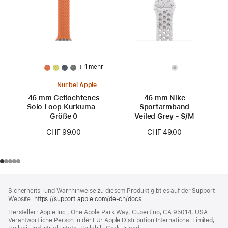
+ 1 mehr
Nur bei Apple
46 mm Geflochtenes
46 mm Nike
Solo Loop Kurkuma -
Sportarmband
Größe 0
Veiled Grey - S/M
CHF 99.00
CHF 49.00
Footer
Fußnoten
Sicherheits- und Warnhinweise zu diesem Produkt gibt es auf der Support
Website:
https://support.apple.com/de-ch/docs
(öffnet
ein
Hersteller: Apple Inc., One Apple Park Way, Cupertino, CA 95014, USA.
neues
Verantwortliche Person in der EU: Apple Distribution International Limited,
Fenster)