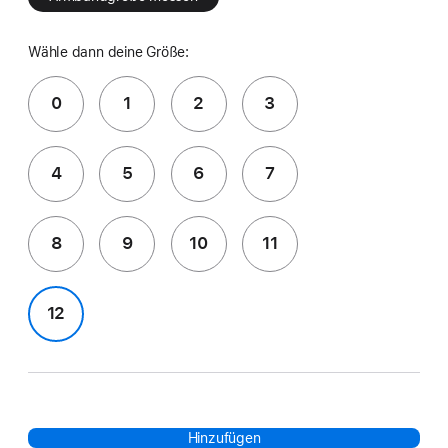
Wähle dann deine Größe:
0
1
2
3
4
5
6
7
8
9
10
11
12
Hinzufügen