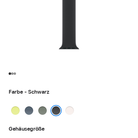
Farbe - Schwarz
Neongelb
Maritimblau
Grüngrau
Blassrosa
Schwarz
Gehäusegröße