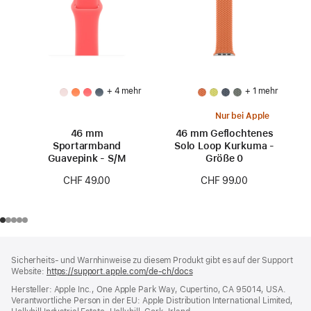
+ 4 mehr
+ 1 mehr
Nur bei Apple
46 mm
46 mm Geflochtenes
Sportarmband
Solo Loop Kurkuma -
Guavepink - S/M
Größe 0
CHF 49.00
CHF 99.00
Footer
Fußnoten
Sicherheits- und Warnhinweise zu diesem Produkt gibt es auf der Support
Website:
https://support.apple.com/de-ch/docs
(öffnet
ein
Hersteller: Apple Inc., One Apple Park Way, Cupertino, CA 95014, USA.
neues
Verantwortliche Person in der EU: Apple Distribution International Limited,
Fenster)