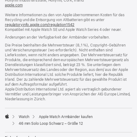
Hollyhill Industrial Estate, Hollyhill, Cork, Irland
apple.com
(öffnet
ein
Weitere Informationen zu den von Apple übernommenen Kosten für das
neues
Recycling und die Entsorgung von Altbatterien gibt es unter
Fenster)
regulatoryinfo.apple.com/regulation1542
(öffnet
Kompatibel mit Apple Watch SE und Apple Watch Series 4 oder neuer.
ein
neues
Änderungen an der Verfügbarkeit der Armbänder vorbehalten.
Fenster)
Die Preise beinhalten die Mehrwertsteuer (8,1 %), Copyright-Gebühren
und Versicherungssteuer (wo erforderlich). Nicht enthalten sind
Lieferkosten, wenn nicht anders angegeben. Der Mehrwertsteuersatz für
Produkte, die entsprechend dem europäischen Mehrwertsteuergesetz als
Dienstleistungen klassifiziert sind, beträgt 23 %. Sie unterliegen dem
Mehrwertsteuersatz des Landes oder der Region, aus dem/ aus der Apple
Distribution International Ltd. solche Produkte liefert, hier die Republik
Irland. Der zu zahlende Mehrwertsteuersatz für das gewählte Produkt ist
auf dem Auftragsformular aufgeführt.
Apple Distribution International Ltd. agiert als vertraglich gebundener
Vermittler und Leistungserbringer von Ansprüchen der AIG Europe Limited,
Niederlassung in Zürich.
Watch
Apple Watch Armbänder kaufen
Apple
46 mm Solo Loop Schwarz – Größe 12