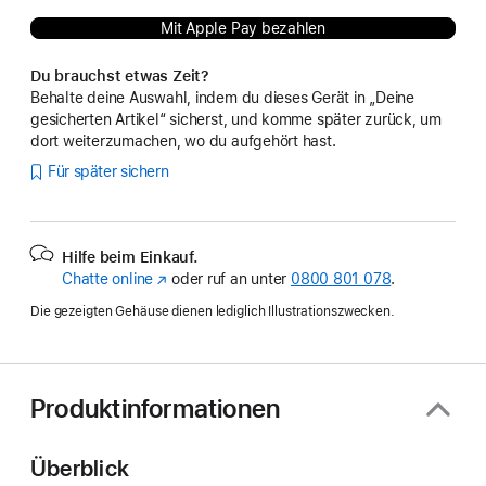
Mit Apple Pay bezahlen
Du brauchst etwas Zeit?
Behalte deine Auswahl, indem du dieses Gerät in „Deine
gesicherten Artikel“ sicherst, und komme später zurück, um
dort weiterzumachen, wo du aufgehört hast.
Für später sichern
Hilfe beim Einkauf.
Chatte online
(Öffnet
oder ruf an unter
0800 801 078
.
ein
Die gezeigten Gehäuse dienen lediglich Illustrationszwecken.
neues
Fenster)
Produktinformationen
Überblick