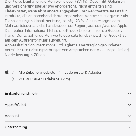
Die Preise beinhalten die Mehrwertsteuer (8,1 %), Copyright-Gebühren
ein
und Versicherungssteuer (wo erforderlich). Nicht enthalten sind
neues
Lieferkosten, wenn nicht anders angegeben. Der Mehrwertsteuersatz für
Fenster)
Produkte, die entsprechend dem europäischen Mehrwertsteuergesetz als
Dienstleistungen klassifiziert sind, beträgt 23 %. Sie unterliegen dem
Mehrwertsteuersatz des Landes oder der Region, aus dem/ aus der Apple
Distribution International Ltd. solche Produkte liefert, hier die Republik
Irland. Der zu zahlende Mehrwertsteuersatz für das gewählte Produkt ist
auf dem Auftragsformular aufgeführt.
Apple Distribution International Ltd. agiert als vertraglich gebundener
Vermittler und Leistungserbringer von Ansprüchen der AIG Europe Limited,
Niederlassung in Zürich.
Alle Zubehörprodukte
Ladegeräte & Adapter
Apple
240W USB‑C Ladekabel (2 m)
Einkaufen und mehr
Apple Wallet
Account
Unterhaltung