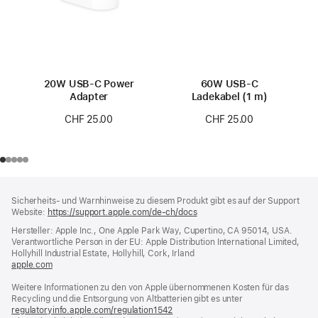
20W USB‑C Power
60W USB‑C
Adapter
Ladekabel (1 m)
CHF 25.00
CHF 25.00
Footer
Fußnoten
Sicherheits- und Warnhinweise zu diesem Produkt gibt es auf der Support
Website:
https://support.apple.com/de-ch/docs
(öffnet
ein
Hersteller: Apple Inc., One Apple Park Way, Cupertino, CA 95014, USA.
neues
Verantwortliche Person in der EU: Apple Distribution International Limited,
Fenster)
Hollyhill Industrial Estate, Hollyhill, Cork, Irland
apple.com
(öffnet
ein
Weitere Informationen zu den von Apple übernommenen Kosten für das
neues
Recycling und die Entsorgung von Altbatterien gibt es unter
Fenster)
regulatoryinfo.apple.com/regulation1542
(öffnet