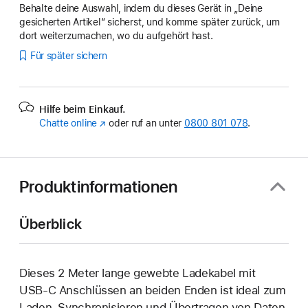
Behalte deine Auswahl, indem du dieses Gerät in „Deine
gesicherten Artikel“ sicherst, und komme später zurück, um
dort weiterzumachen, wo du aufgehört hast.
Für später sichern
Hilfe beim Einkauf.
Chatte online
(Öffnet
oder ruf an unter
0800 801 078
.
ein
neues
Fenster)
Produktinformationen
Überblick
Dieses 2 Meter lange gewebte Ladekabel mit
USB‑C Anschlüssen an beiden Enden ist ideal zum
Laden, Synchronisieren und Übertragen von Daten