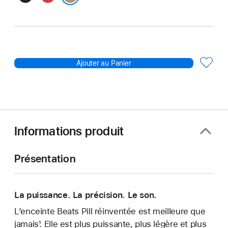
mat
flamboyant
Champagne
Ajouter au Panier
Informations produit
Présentation
La puissance. La précision. Le son.
L’enceinte Beats Pill réinventée est meilleure que
jamais¹. Elle est plus puissante, plus légère et plus