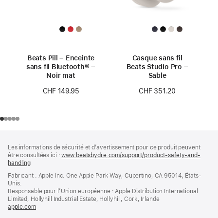
Beats Pill – Enceinte
Casque sans fil
sans fil Bluetooth® –
Beats Studio Pro –
Noir mat
Sable
CHF 149.95
CHF 351.20
Pied
Notes
Les informations de sécurité et d’avertissement pour ce produit peuvent
de
de
être consultées ici :
www.beatsbydre.com/support/product-safety-and-
bas
page
handling
(s’ouvre
de
dans
Fabricant : Apple Inc. One Apple Park Way, Cupertino, CA 95014, États-
page
une
Unis.
nouvelle
Responsable pour l’Union européenne : Apple Distribution International
fenêtre)
Limited, Hollyhill Industrial Estate, Hollyhill, Cork, Irlande
apple.com
(s’ouvre
dans