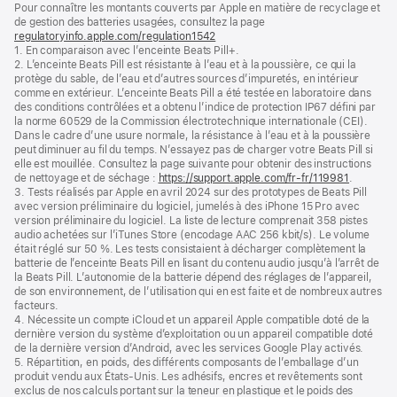
Pour connaître les montants couverts par Apple en matière de recyclage et
une
de gestion des batteries usagées, consultez la page
nouvelle
regulatoryinfo.apple.com/regulation1542
fenêtre)
(s’ouvre
1. En comparaison avec l’enceinte Beats Pill+.
dans
2. L’enceinte Beats Pill est résistante à l’eau et à la poussière, ce qui la
une
protège du sable, de l’eau et d’autres sources d’impuretés, en intérieur
nouvelle
comme en extérieur. L’enceinte Beats Pill a été testée en laboratoire dans
fenêtre)
des conditions contrôlées et a obtenu l’indice de protection IP67 défini par
la norme 60529 de la Commission électrotechnique internationale (CEI).
Dans le cadre d’une usure normale, la résistance à l’eau et à la poussière
peut diminuer au fil du temps. N’essayez pas de charger votre Beats Pill si
elle est mouillée. Consultez la page suivante pour obtenir des instructions
de nettoyage et de séchage :
https://support.apple.com/fr-fr/119981
.
3. Tests réalisés par Apple en avril 2024 sur des prototypes de Beats Pill
avec version préliminaire du logiciel, jumelés à des iPhone 15 Pro avec
version préliminaire du logiciel. La liste de lecture comprenait 358 pistes
audio achetées sur l’iTunes Store (encodage AAC 256 kbit/s). Le volume
était réglé sur 50 %. Les tests consistaient à décharger complètement la
batterie de l’enceinte Beats Pill en lisant du contenu audio jusqu’à l’arrêt de
la Beats Pill. L’autonomie de la batterie dépend des réglages de l’appareil,
de son environnement, de l’utilisation qui en est faite et de nombreux autres
facteurs.
4. Nécessite un compte iCloud et un appareil Apple compatible doté de la
dernière version du système d’exploitation ou un appareil compatible doté
de la dernière version d’Android, avec les services Google Play activés.
5. Répartition, en poids, des différents composants de l’emballage d’un
produit vendu aux États-Unis. Les adhésifs, encres et revêtements sont
exclus de nos calculs portant sur la teneur en plastique et le poids des