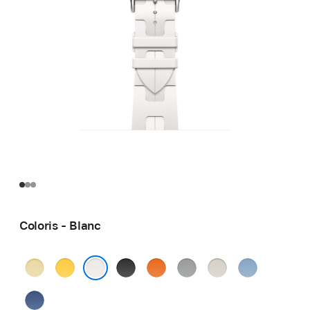
Coloris - Blanc
Grège
Jaune
Noir
Orange
Gris
Béton
Bleu
pastel
Blanc
Bleu