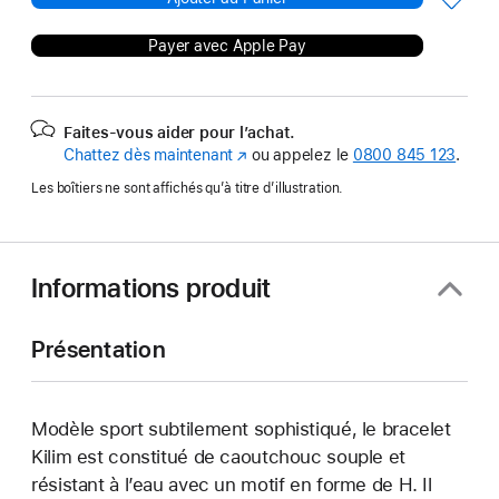
Payer avec Apple Pay
Faites-vous aider pour l’achat.
Chattez dès maintenant
(s’ouvre
ou appelez le
0800 845 123
.
dans
Les boîtiers ne sont affichés qu’à titre d’illustration.
une
nouvelle
fenêtre)
Informations produit
Présentation
Modèle sport subtilement sophistiqué, le bracelet
Kilim est constitué de caoutchouc souple et
résistant à l’eau avec un motif en forme de H. Il