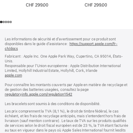
42 mm
CHF 299.00
CHF 299.00
Pied
Notes
Les informations de sécurité et d’avertissement pour ce produit sont
de
de
disponibles dans le guide d’assistance :
https://support.apple.com/fr-
bas
page
ch/docs
(s’ouvre
de
dans
Fabricant : Apple Inc. One Apple Park Way, Cupertino, CA 95014, États-
page
une
Unis.
nouvelle
Responsable pour l’Union européenne : Apple Distribution International
fenêtre)
Limited, Hollyhill Industrial Estate, Hollyhill, Cork, Irlande
apple.com
(s’ouvre
dans
Pour connaître les montants couverts par Apple en matière de recyclage et
une
de gestion des batteries usagées, consultez la page
nouvelle
regulatoryinfo.apple.com/regulation1542
fenêtre)
(s’ouvre
dans
Les bracelets sont soumis à des conditions de disponibilité.
une
nouvelle
Les prix comprennent la TVA (8,1 %), le droit de timbre fédéral, le cas
fenêtre)
échéant, et les frais de recyclage anticipés, mais s’entendent hors frais de
livraison (sauf mention contraire). Le taux de TVA sur les produits qualifiés
de services selon le droit fiscal européen est de 23 %, la TVA étant facturée
au taux en vigueur dans le pays où Apple Sales International fournit lesdits