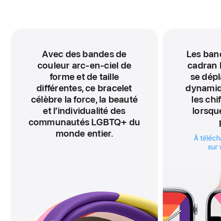
Avec des bandes de
Les ban
couleur arc-en-ciel de
cadran 
forme et de taille
se dépl
différentes, ce bracelet
dynamiq
célèbre la force, la beauté
les chi
et l’individualité des
lorsqu
communautés LGBTQ+ du
monde entier.
À téléch
sur 