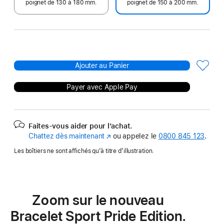
poignet de 130 à 180 mm.
poignet de 150 à 200 mm.
Ajouter au Panier
Payer avec Apple Pay
Faites-vous aider pour l’achat.
Chattez dès maintenant
(s’ouvre
ou appelez le
0800 845 123
.
dans
Les boîtiers ne sont affichés qu’à titre d’illustration.
une
nouvelle
fenêtre)
Zoom sur le nouveau
Bracelet Sport Pride Edition.