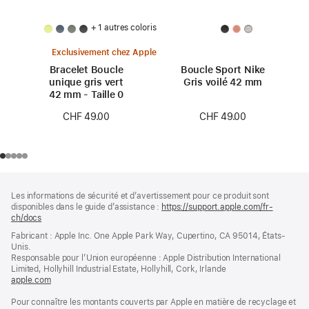
+ 1 autres coloris
Exclusivement chez Apple
Bracelet Boucle
Boucle Sport Nike
unique gris vert
Gris voilé 42 mm
42 mm - Taille 0
CHF 49.00
CHF 49.00
Pied
Notes
Les informations de sécurité et d’avertissement pour ce produit sont
de
de
disponibles dans le guide d’assistance :
https://support.apple.com/fr-
bas
page
ch/docs
(s’ouvre
de
dans
Fabricant : Apple Inc. One Apple Park Way, Cupertino, CA 95014, États-
page
une
Unis.
nouvelle
Responsable pour l’Union européenne : Apple Distribution International
fenêtre)
Limited, Hollyhill Industrial Estate, Hollyhill, Cork, Irlande
apple.com
(s’ouvre
dans
Pour connaître les montants couverts par Apple en matière de recyclage et
une