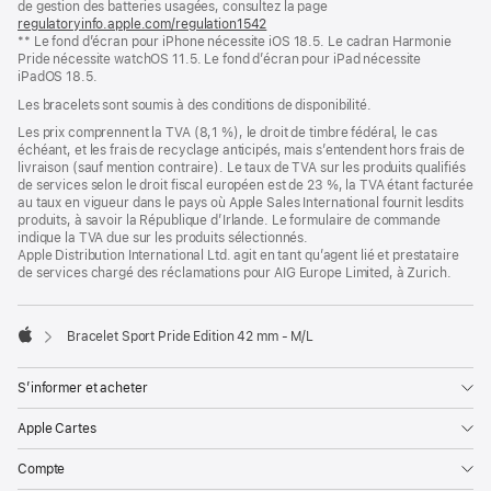
de gestion des batteries usagées, consultez la page
nouvelle
regulatoryinfo.apple.com/regulation1542
fenêtre)
(s’ouvre
** Le fond d’écran pour iPhone nécessite iOS 18.5. Le cadran Harmonie
dans
Pride nécessite watchOS 11.5. Le fond d’écran pour iPad nécessite
une
iPadOS 18.5.
nouvelle
fenêtre)
Les bracelets sont soumis à des conditions de disponibilité.
Les prix comprennent la TVA (8,1 %), le droit de timbre fédéral, le cas
échéant, et les frais de recyclage anticipés, mais s’entendent hors frais de
livraison (sauf mention contraire). Le taux de TVA sur les produits qualifiés
de services selon le droit fiscal européen est de 23 %, la TVA étant facturée
au taux en vigueur dans le pays où Apple Sales International fournit lesdits
produits, à savoir la République d’Irlande. Le formulaire de commande
indique la TVA due sur les produits sélectionnés.
Apple Distribution International Ltd. agit en tant qu’agent lié et prestataire
de services chargé des réclamations pour AIG Europe Limited, à Zurich.
Bracelet Sport Pride Edition 42 mm - M/L
Apple
S’informer et acheter
Apple Cartes
Compte