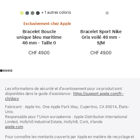
+ 1 autres coloris
Exclusivement chez Apple
Bracelet Boucle
Bracelet Sport Nike
unique bleu maritime
Gris voilé 46 mm -
46 mm - Taille 0
S/M
CHF 49.00
CHF 49.00
Pied
Notes
Les informations de sécurité et d’avertissement pour ce produit sont
de
de
disponibles dans le guide d’assistance :
https://support.apple.com/fr-
bas
page
ch/docs
(s’ouvre
de
dans
Fabricant : Apple Inc. One Apple Park Way, Cupertino, CA 95014, États-
page
une
Unis.
nouvelle
Responsable pour l’Union européenne : Apple Distribution International
fenêtre)
Limited, Hollyhill Industrial Estate, Hollyhill, Cork, Irlande
apple.com
(s’ouvre
dans
Pour connaître les montants couverts par Apple en matière de recyclage et
une