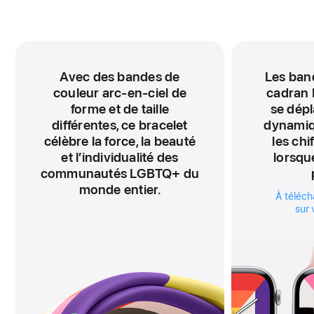
Avec des bandes de
Les ban
couleur arc-en-ciel de
cadran 
forme et de taille
se dépl
différentes, ce bracelet
dynamiq
célèbre la force, la beauté
les chi
et l’individualité des
lorsqu
communautés LGBTQ+ du
monde entier.
À téléch
sur 