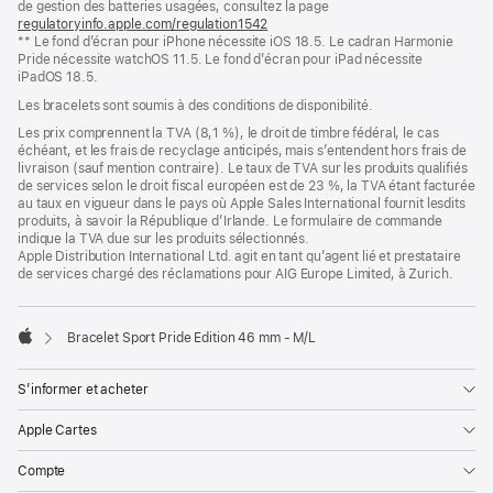
de gestion des batteries usagées, consultez la page
nouvelle
regulatoryinfo.apple.com/regulation1542
fenêtre)
(s’ouvre
** Le fond d’écran pour iPhone nécessite iOS 18.5. Le cadran Harmonie
dans
Pride nécessite watchOS 11.5. Le fond d’écran pour iPad nécessite
une
iPadOS 18.5.
nouvelle
fenêtre)
Les bracelets sont soumis à des conditions de disponibilité.
Les prix comprennent la TVA (8,1 %), le droit de timbre fédéral, le cas
échéant, et les frais de recyclage anticipés, mais s’entendent hors frais de
livraison (sauf mention contraire). Le taux de TVA sur les produits qualifiés
de services selon le droit fiscal européen est de 23 %, la TVA étant facturée
au taux en vigueur dans le pays où Apple Sales International fournit lesdits
produits, à savoir la République d’Irlande. Le formulaire de commande
indique la TVA due sur les produits sélectionnés.
Apple Distribution International Ltd. agit en tant qu’agent lié et prestataire
de services chargé des réclamations pour AIG Europe Limited, à Zurich.
Bracelet Sport Pride Edition 46 mm - M/L
Apple
S’informer et acheter
Apple Cartes
Compte