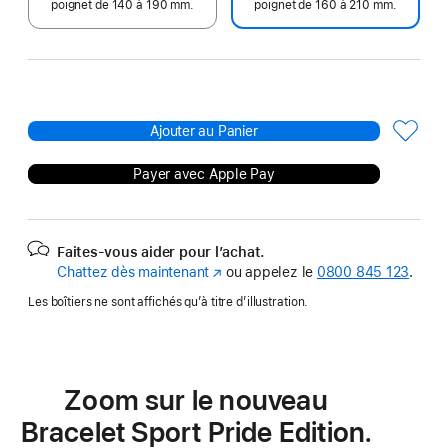
poignet de 140 à 190 mm.
poignet de 160 à 210 mm.
Ajouter au Panier
Payer avec Apple Pay
Faites-vous aider pour l’achat.
Chattez dès maintenant
(s’ouvre
ou appelez le
0800 845 123
.
dans
Les boîtiers ne sont affichés qu’à titre d’illustration.
une
nouvelle
fenêtre)
Zoom sur le nouveau
Bracelet Sport Pride Edition.