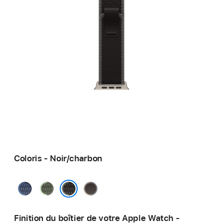
Coloris - Noir/charbon
Bleu/bleu
Vert/vert
Bleu/noir
vif
fluo
Noir/charbon
Finition du boîtier de votre Apple Watch -