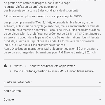
de gestion des batteries usagées, consultez la page
nouvelle
regulatoryinfo.apple.com/regulation1542
fenêtre)
(s’ouvre
Les bracelets sont soumis à des conditions de disponibilité.
dans
une
* Pour en savoir plus, rendez‑vous sur apple.com/chfr/2030
nouvelle
fenêtre)
Les prix comprennent la TVA (8,1 %), le droit de timbre fédéral, le cas
échéant, et les frais de recyclage anticipés, mais s’entendent hors frais de
livraison (sauf mention contraire). Le taux de TVA sur les produits qualifiés
de services selon le droit fiscal européen est de 23 %, la TVA étant facturée
au taux en vigueur dans le pays où Apple Sales International fournit lesdits
produits, à savoir la République d’Irlande. Le formulaire de commande
indique la TVA due sur les produits sélectionnés.
Apple Distribution International Ltd. agit en tant qu’agent lié et prestataire
de services chargé des réclamations pour AIG Europe Limited, à Zurich.
Watch
Acheter des bracelets Apple Watch
Apple
Boucle Trail noir/charbon 49 mm - M/L - Finition titane naturel
S’informer et acheter
Apple Cartes
Compte