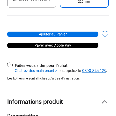
220 mm.
Ajouter au Panier
Payer avec Apple Pay
Faites-vous aider pour l’achat.
Chattez dès maintenant
(s’ouvre
ou appelez le
0800 845 123
.
dans
Les boîtiers ne sont affichés qu’à titre d’illustration.
une
nouvelle
fenêtre)
Informations produit
Présentation