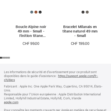
Boucle Alpine noir
Bracelet Milanais en
49 mm - Small -
titane naturel 49 mm
Finition titane
- Small
naturel
CHF 99.00
CHF 199.00
Pied
Notes
Les informations de sécurité et d’avertissement pour ce produit sont
de
de
disponibles dans le guide d’assistance :
https://support.apple.com/fr-
bas
page
ch/docs
(s’ouvre
de
dans
Fabricant : Apple Inc. One Apple Park Way, Cupertino, CA 95014, États-
page
une
Unis.
nouvelle
Responsable pour l’Union européenne : Apple Distribution International
fenêtre)
Limited, Hollyhill Industrial Estate, Hollyhill, Cork, Irlande
apple.com
(s’ouvre
dans
Pour connaître les montants couverts par Apple en matière de recyclage et
une